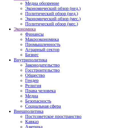
Медиа обозрение
Экономический обзор (нед.)
Политический обзор (нед.)
Экономический обзор (мес.)
Политический обзор (мес.)
Экономика
Финансы
Макроэкономика
Промышленность
Аграрный сектор
Бизнес
Внутриполитика
Законодательство
Госстроительство
Общество
Гендер
Религия
Права человека
Медиа
Безопасность
Социальная сфера
Внешполитика
Постсоветское пространство
Кавказ
Америка