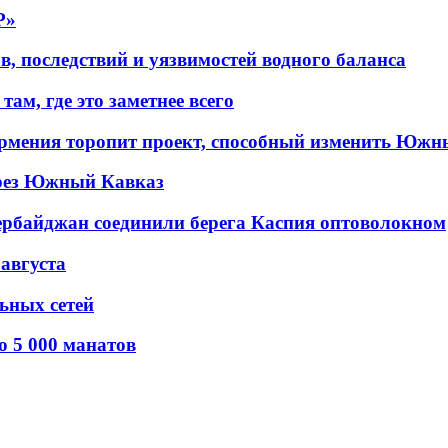
P»
в, последствий и уязвимостей водного баланса
ам, где это заметнее всего
рмения торопит проект, способный изменить Южн
рез Южный Кавказ
ербайджан соединили берега Каспия оптоволокном
 августа
льных сетей
о 5 000 манатов