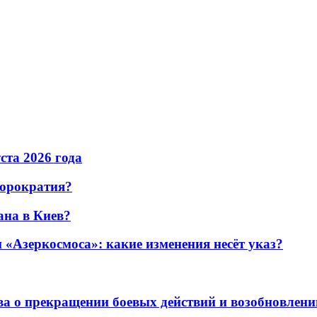
уста 2026 года
бюрократия?
ана в Киев?
«Азеркосмоса»: какие изменения несёт указ?
а о прекращении боевых действий и возобновлени