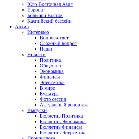
Юго-Восточная Азия
Европа
Большой Восток
Каспийский бассейн
Архив
Интервью
Вопрос-ответ
Сложный вопрос
Наши
Новости
Политика
Общество
Экономика
Финансы
Энергетика
В мире
Культура
Фото сессии
Актуальный репортаж
Выпуски
Бюллетнь Политика
Бюллетнь Экономика
Бюллетнь Финансы
Бюллетнь Энергетика
Прошу слова