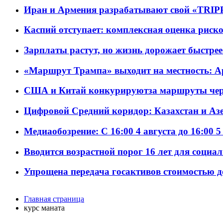
Иран и Армения разрабатывают свой «TRIP
Каспий отступает: комплексная оценка риско
Зарплаты растут, но жизнь дорожает быстрее т
«Маршрут Трампа» выходит на местность: А
США и Китай конкурируютза маршруты че
Цифровой Средний коридор: Казахстан и Аз
Медиаобозрение: С 16:00 4 августа до 16:00 5
Вводится возрастной порог 16 лет для социа
Упрощена передача госактивов стоимостью д
Главная страница
курс маната