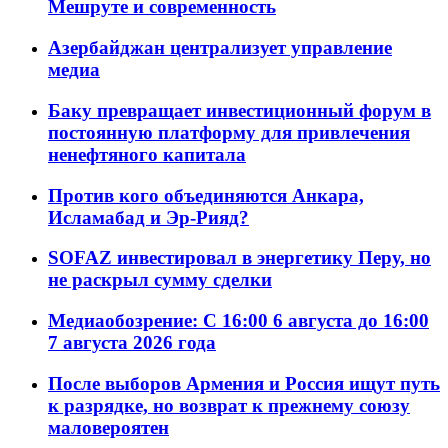
Мешруте и современность
Азербайджан централизует управление
медиа
Баку превращает инвестиционный форум в
постоянную платформу для привлечения
ненефтяного капитала
Против кого объединяются Анкара,
Исламабад и Эр-Рияд?
SOFAZ инвестировал в энергетику Перу, но
не раскрыл сумму сделки
Медиаобозрение: С 16:00 6 августа до 16:00
7 августа 2026 года
После выборов Армения и Россия ищут путь
к разрядке, но возврат к прежнему союзу
маловероятен