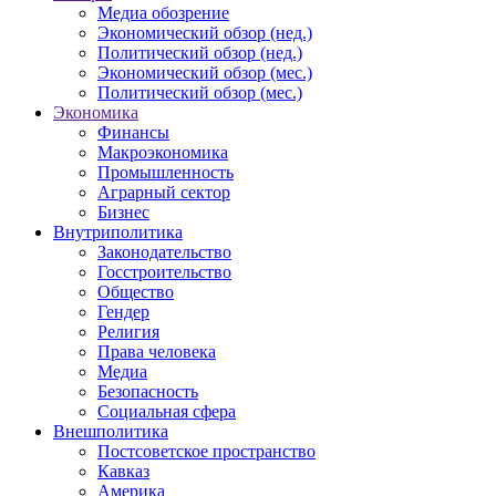
Медиа обозрение
Экономический обзор (нед.)
Политический обзор (нед.)
Экономический обзор (мес.)
Политический обзор (мес.)
Экономика
Финансы
Макроэкономика
Промышленность
Аграрный сектор
Бизнес
Внутриполитика
Законодательство
Госстроительство
Общество
Гендер
Религия
Права человека
Медиа
Безопасность
Социальная сфера
Внешполитика
Постсоветское пространство
Кавказ
Америка