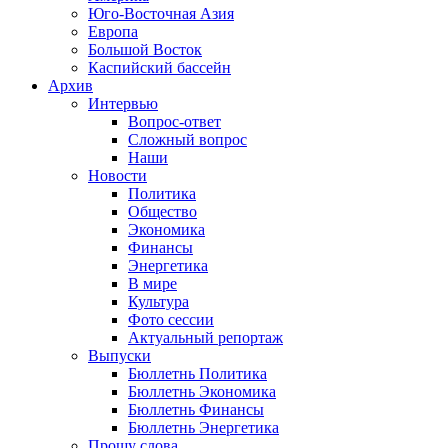
Юго-Восточная Азия
Европа
Большой Восток
Каспийский бассейн
Архив
Интервью
Вопрос-ответ
Сложный вопрос
Наши
Новости
Политика
Общество
Экономика
Финансы
Энергетика
В мире
Культура
Фото сессии
Актуальный репортаж
Выпуски
Бюллетнь Политика
Бюллетнь Экономика
Бюллетнь Финансы
Бюллетнь Энергетика
Прошу слова