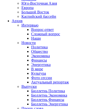
Юго-Восточная Азия
Европа
Большой Восток
Каспийский бассейн
Архив
Интервью
Вопрос-ответ
Сложный вопрос
Наши
Новости
Политика
Общество
Экономика
Финансы
Энергетика
В мире
Культура
Фото сессии
Актуальный репортаж
Выпуски
Бюллетнь Политика
Бюллетнь Экономика
Бюллетнь Финансы
Бюллетнь Энергетика
Прошу слова