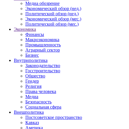
Медиа обозрение
Экономический обзор (нед.)
Политический обзор (нед.)
Экономический обзор (мес.)
Политический обзор (мес.)
Экономика
Финансы
Макроэкономика
Промышленность
Аграрный сектор
Бизнес
Внутриполитика
Законодательство
Госстроительство
Общество
Гендер
Религия
Права человека
Медиа
Безопасность
Социальная сфера
Внешполитика
Постсоветское пространство
Кавказ
Америка