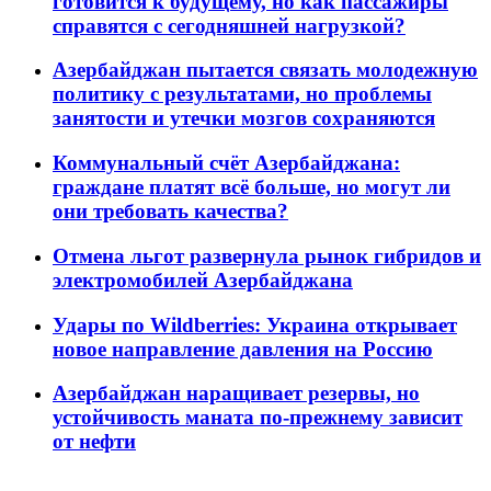
готовится к будущему, но как пассажиры
справятся с сегодняшней нагрузкой?
Азербайджан пытается связать молодежную
политику с результатами, но проблемы
занятости и утечки мозгов сохраняются
Коммунальный счёт Азербайджана:
граждане платят всё больше, но могут ли
они требовать качества?
Отмена льгот развернула рынок гибридов и
электромобилей Азербайджана
Удары по Wildberries: Украина открывает
новое направление давления на Россию
Азербайджан наращивает резервы, но
устойчивость маната по-прежнему зависит
от нефти