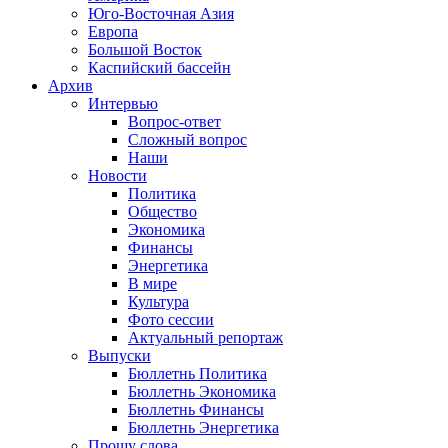
Юго-Восточная Азия
Европа
Большой Восток
Каспийский бассейн
Архив
Интервью
Вопрос-ответ
Сложный вопрос
Наши
Новости
Политика
Общество
Экономика
Финансы
Энергетика
В мире
Культура
Фото сессии
Актуальный репортаж
Выпуски
Бюллетнь Политика
Бюллетнь Экономика
Бюллетнь Финансы
Бюллетнь Энергетика
Прошу слова