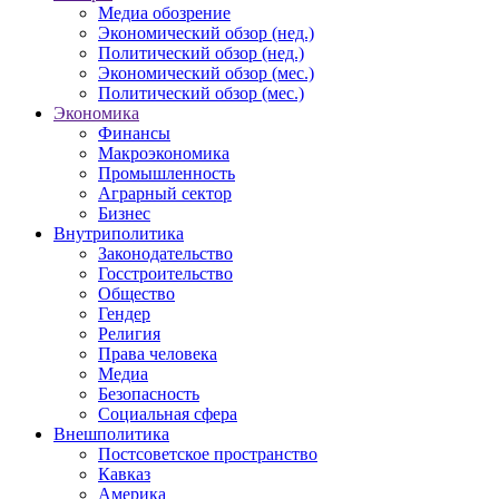
Медиа обозрение
Экономический обзор (нед.)
Политический обзор (нед.)
Экономический обзор (мес.)
Политический обзор (мес.)
Экономика
Финансы
Макроэкономика
Промышленность
Аграрный сектор
Бизнес
Внутриполитика
Законодательство
Госстроительство
Общество
Гендер
Религия
Права человека
Медиа
Безопасность
Социальная сфера
Внешполитика
Постсоветское пространство
Кавказ
Америка