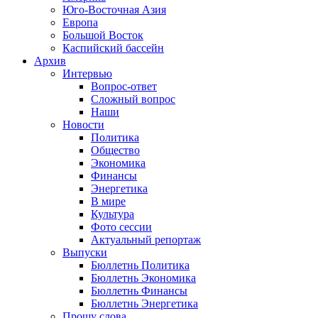
Юго-Восточная Азия
Европа
Большой Восток
Каспийский бассейн
Архив
Интервью
Вопрос-ответ
Сложный вопрос
Наши
Новости
Политика
Общество
Экономика
Финансы
Энергетика
В мире
Культура
Фото сессии
Актуальный репортаж
Выпуски
Бюллетнь Политика
Бюллетнь Экономика
Бюллетнь Финансы
Бюллетнь Энергетика
Прошу слова