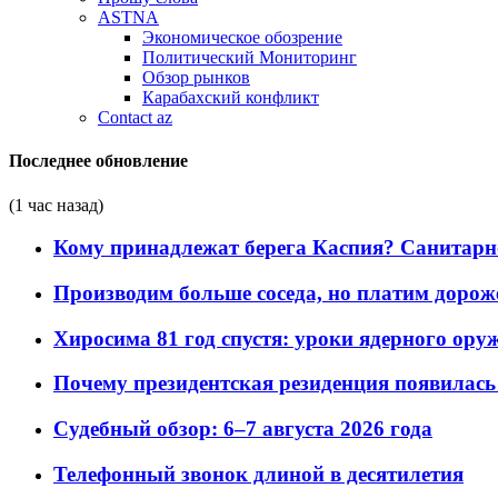
ASTNA
Экономическое обозрение
Политический Мониторинг
Обзор рынков
Карабахский конфликт
Contact az
Последнее обновление
(1 час назад)
Кому принадлежат берега Каспия? Санитарно-
Производим больше соседа, но платим дороже
Хиросима 81 год спустя: уроки ядерного ору
Почему президентская резиденция появилась 
Судебный обзор: 6–7 августа 2026 года
Телефонный звонок длиной в десятилетия