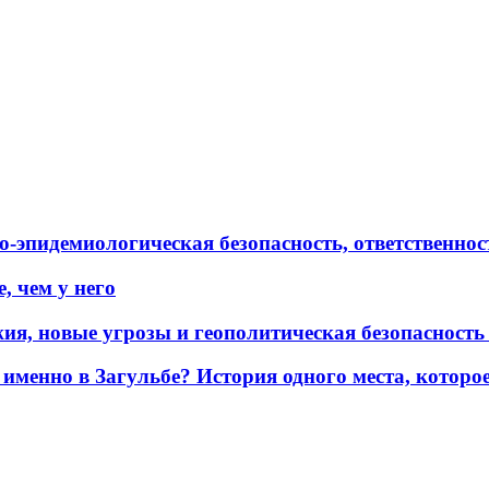
эпидемиологическая безопасность, ответственност
, чем у него
жия, новые угрозы и геополитическая безопасност
именно в Загульбе? История одного места, которо