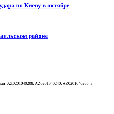
удара по Киеву в октябре
раильском районе
дами AZ0201040208, AZ0201040240, AZ0201040265 и