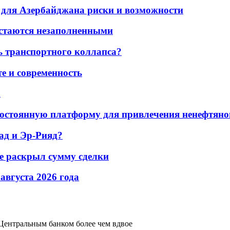
для Азербайджана риски и возможности
остаются незаполненными
ь транспортного коллапса?
е и современность
а
остоянную платформу для привлечения ненефтяно
ад и Эр-Рияд?
не раскрыл сумму сделки
 августа 2026 года
Центральным банком более чем вдвое