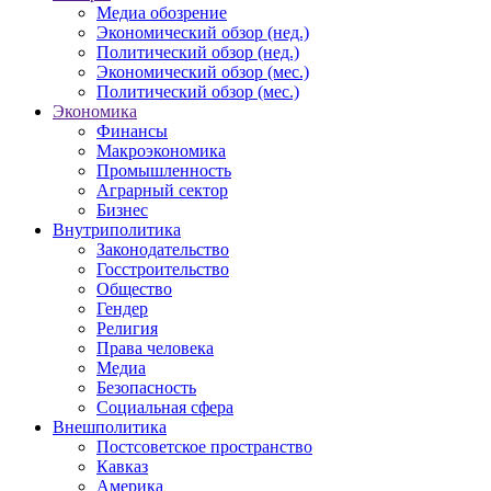
Медиа обозрение
Экономический обзор (нед.)
Политический обзор (нед.)
Экономический обзор (мес.)
Политический обзор (мес.)
Экономика
Финансы
Макроэкономика
Промышленность
Аграрный сектор
Бизнес
Внутриполитика
Законодательство
Госстроительство
Общество
Гендер
Религия
Права человека
Медиа
Безопасность
Социальная сфера
Внешполитика
Постсоветское пространство
Кавказ
Америка