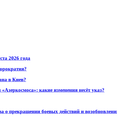
уста 2026 года
бюрократия?
ана в Киев?
«Азеркосмоса»: какие изменения несёт указ?
а о прекращении боевых действий и возобновлени