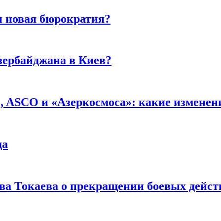
и новая бюрократия?
зербайджана в Киев?
 ASCO и «Азеркосмоса»: какие изменени
да
а Токаева о прекращении боевых действ