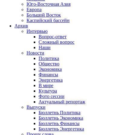
Юго-Восточная Азия
Европа
Большой Восток
Каспийский бассейн
Архив
Интервью
Вопрос-ответ
Сложный вопрос
Наши
Новости
Политика
Общество
Экономика
Финансы
Энергетика
В мире
Культура
Фото сессии
Актуальный репортаж
Выпуски
Бюллетнь Политика
Бюллетнь Экономика
Бюллетнь Финансы
Бюллетнь Энергетика
Прошу слова