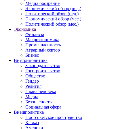
Медиа обозрение
Экономический обзор (нед.)
Политический обзор (нед.)
Экономический обзор (мес.)
Политический обзор (мес.)
Экономика
Финансы
Макроэкономика
Промышленность
Аграрный сектор
Бизнес
Внутриполитика
Законодательство
Госстроительство
Общество
Гендер
Религия
Права человека
Медиа
Безопасность
Социальная сфера
Внешполитика
Постсоветское пространство
Кавказ
Америка