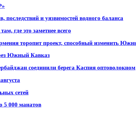
P»
в, последствий и уязвимостей водного баланса
ам, где это заметнее всего
рмения торопит проект, способный изменить Южн
рез Южный Кавказ
ербайджан соединили берега Каспия оптоволокном
 августа
льных сетей
о 5 000 манатов