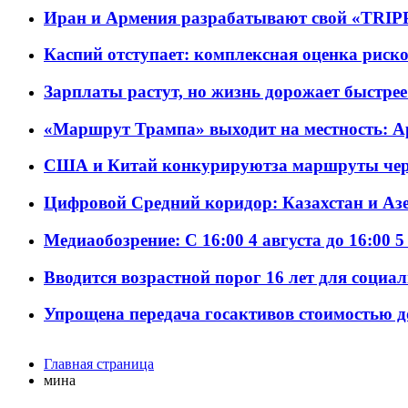
Иран и Армения разрабатывают свой «TRIP
Каспий отступает: комплексная оценка риско
Зарплаты растут, но жизнь дорожает быстрее т
«Маршрут Трампа» выходит на местность: А
США и Китай конкурируютза маршруты че
Цифровой Средний коридор: Казахстан и Аз
Медиаобозрение: С 16:00 4 августа до 16:00 5
Вводится возрастной порог 16 лет для социа
Упрощена передача госактивов стоимостью д
Главная страница
мина