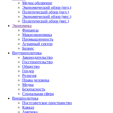
Медиа обозрение
Экономический обзор (нед.)
Политический обзор (нед.)
Экономический обзор (мес.)
Политический обзор (мес.)
Экономика
Финансы
Макроэкономика
Промышленность
Аграрный сектор
Бизнес
Внутриполитика
Законодательство
Госстроительство
Общество
Гендер
Религия
Права человека
Медиа
Безопасность
Социальная сфера
Внешполитика
Постсоветское пространство
Кавказ
Америка