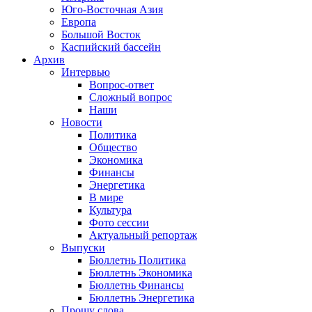
Юго-Восточная Азия
Европа
Большой Восток
Каспийский бассейн
Архив
Интервью
Вопрос-ответ
Сложный вопрос
Наши
Новости
Политика
Общество
Экономика
Финансы
Энергетика
В мире
Культура
Фото сессии
Актуальный репортаж
Выпуски
Бюллетнь Политика
Бюллетнь Экономика
Бюллетнь Финансы
Бюллетнь Энергетика
Прошу слова