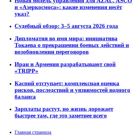
Новая модель управления для AZAL, ASCO
и «Азеркосмоса»: какие изменения несёт
указ?
Судебный обзор: 3–5 августа 2026 года
Дипломатия во имя мира: инициатива
Токаева о прекращении боевых действий и
возобновлении переговоров
Иран и Армения разрабатывают свой
«TRIPP»
Каспий отступает: комплексная оценка
рисков, последствий и уязвимостей водного
баланса
Зарплаты растут, но жизнь дорожает
быстрее там, где это заметнее всего
Главная страница