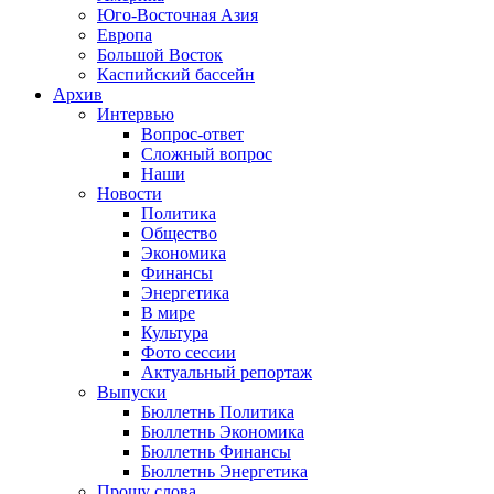
Юго-Восточная Азия
Европа
Большой Восток
Каспийский бассейн
Архив
Интервью
Вопрос-ответ
Сложный вопрос
Наши
Новости
Политика
Общество
Экономика
Финансы
Энергетика
В мире
Культура
Фото сессии
Актуальный репортаж
Выпуски
Бюллетнь Политика
Бюллетнь Экономика
Бюллетнь Финансы
Бюллетнь Энергетика
Прошу слова