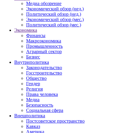
Медиа обозрение
Экономический обзор (нед.)
Политический обзор (нед.)
Экономический обзор (мес.)
Политический обзор (мес.)
Экономика
Финансы
Макроэкономика
Промышленность
Аграрный сектор
Бизнес
Внутриполитика
Законодательство
Госстроительство
Общество
Гендер
Религия
Права человека
Медиа
Безопасность
Социальная сфера
Внешполитика
Постсоветское пространство
Кавказ
Америка