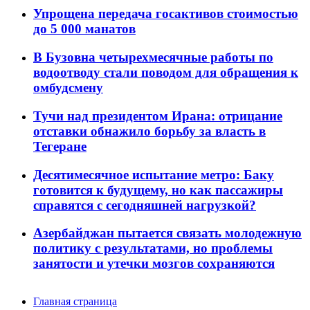
Упрощена передача госактивов стоимостью
до 5 000 манатов
В Бузовна четырехмесячные работы по
водоотводу стали поводом для обращения к
омбудсмену
Тучи над президентом Ирана: отрицание
отставки обнажило борьбу за власть в
Тегеране
Десятимесячное испытание метро: Баку
готовится к будущему, но как пассажиры
справятся с сегодняшней нагрузкой?
Азербайджан пытается связать молодежную
политику с результатами, но проблемы
занятости и утечки мозгов сохраняются
Главная страница