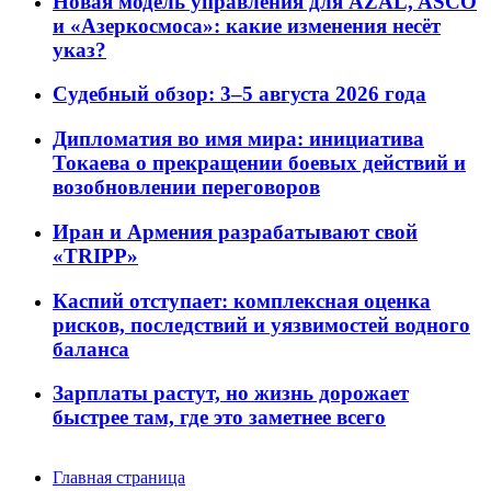
Новая модель управления для AZAL, ASCO
и «Азеркосмоса»: какие изменения несёт
указ?
Судебный обзор: 3–5 августа 2026 года
Дипломатия во имя мира: инициатива
Токаева о прекращении боевых действий и
возобновлении переговоров
Иран и Армения разрабатывают свой
«TRIPP»
Каспий отступает: комплексная оценка
рисков, последствий и уязвимостей водного
баланса
Зарплаты растут, но жизнь дорожает
быстрее там, где это заметнее всего
Главная страница