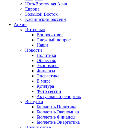
Юго-Восточная Азия
Европа
Большой Восток
Каспийский бассейн
Архив
Интервью
Вопрос-ответ
Сложный вопрос
Наши
Новости
Политика
Общество
Экономика
Финансы
Энергетика
В мире
Культура
Фото сессии
Актуальный репортаж
Выпуски
Бюллетнь Политика
Бюллетнь Экономика
Бюллетнь Финансы
Бюллетнь Энергетика
Прошу слова