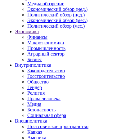
Медиа обозрение
Экономический обзор (нед.)
Политический обзор (нед.)
Экономический обзор (мес.)
Политический обзор (мес.)
Экономика
Финансы
Макроэкономика
Промышленность
Аграрный сектор
Бизнес
Внутриполитика
Законодательство
Госстроительство
Общество
Гендер
Религия
Права человека
Медиа
Безопасность
Социальная сфера
Внешполитика
Постсоветское пространство
Кавказ
Америка