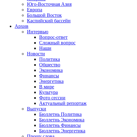
Юго-Восточная Азия
Европа
Большой Восток
Каспийский бассейн
Архив
Интервью
Вопрос-ответ
Сложный вопрос
Наши
Новости
Политика
Общество
Экономика
Финансы
Энергетика
В мире
Культура
Фото сессии
Актуальный репортаж
Выпуски
Бюллетнь Политика
Бюллетнь Экономика
Бюллетнь Финансы
Бюллетнь Энергетика
Прошу слова