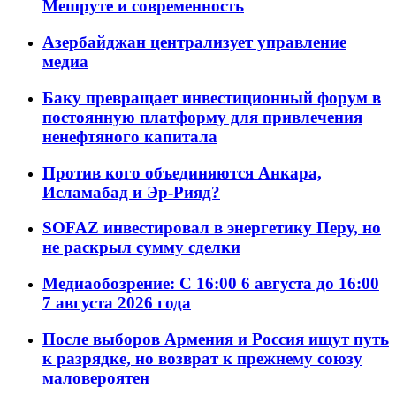
Мешруте и современность
Азербайджан централизует управление
медиа
Баку превращает инвестиционный форум в
постоянную платформу для привлечения
ненефтяного капитала
Против кого объединяются Анкара,
Исламабад и Эр-Рияд?
SOFAZ инвестировал в энергетику Перу, но
не раскрыл сумму сделки
Медиаобозрение: С 16:00 6 августа до 16:00
7 августа 2026 года
После выборов Армения и Россия ищут путь
к разрядке, но возврат к прежнему союзу
маловероятен