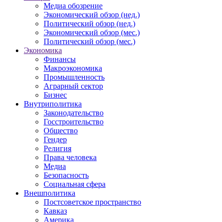
Медиа обозрение
Экономический обзор (нед.)
Политический обзор (нед.)
Экономический обзор (мес.)
Политический обзор (мес.)
Экономика
Финансы
Макроэкономика
Промышленность
Аграрный сектор
Бизнес
Внутриполитика
Законодательство
Госстроительство
Общество
Гендер
Религия
Права человека
Медиа
Безопасность
Социальная сфера
Внешполитика
Постсоветское пространство
Кавказ
Америка