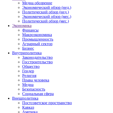
Медиа обозрение
Экономический обзор (нед.)
Политический обзор (нед.)
Экономический обзор (мес.)
Политический обзор (мес.)
Экономика
Финансы
Макроэкономика
Промышленность
Аграрный сектор
Бизнес
Внутриполитика
Законодательство
Госстроительство
Общество
Гендер
Религия
Права человека
Медиа
Безопасность
Социальная сфера
Внешполитика
Постсоветское пространство
Кавказ
Америка