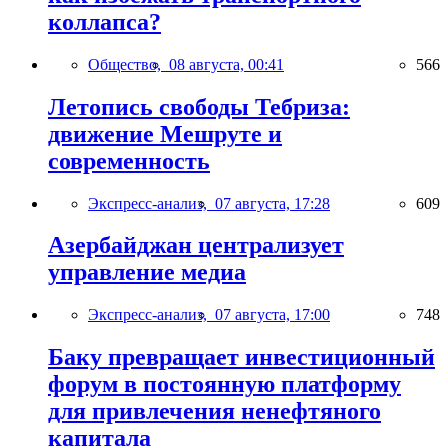
коллапса?
Общество,
08 августа, 00:41
566
Летопись свободы Тебриза:
движение Мешруте и
современность
Экспресс-анализ,
07 августа, 17:28
609
Азербайджан централизует
управление медиа
Экспресс-анализ,
07 августа, 17:00
748
Баку превращает инвестиционный
форум в постоянную платформу
для привлечения ненефтяного
капитала