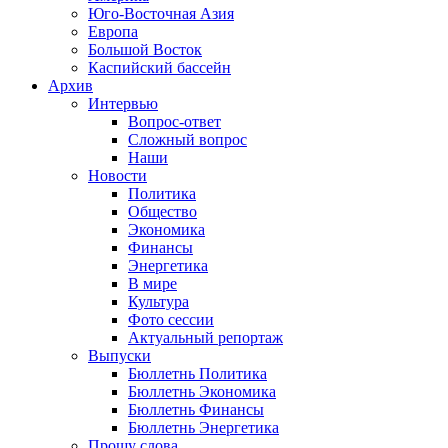
Юго-Восточная Азия
Европа
Большой Восток
Каспийский бассейн
Архив
Интервью
Вопрос-ответ
Сложный вопрос
Наши
Новости
Политика
Общество
Экономика
Финансы
Энергетика
В мире
Культура
Фото сессии
Актуальный репортаж
Выпуски
Бюллетнь Политика
Бюллетнь Экономика
Бюллетнь Финансы
Бюллетнь Энергетика
Прошу слова