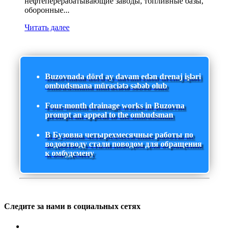
нефтеперерабатывающие заводы, топливные базы,
оборонные...
Читать далее
Buzovnada dörd ay davam edən drenaj işləri
ombudsmana müraciətə səbəb olub
Four-month drainage works in Buzovna
prompt an appeal to the ombudsman
В Бузовна четырехмесячные работы по
водоотводу стали поводом для обращения
к омбудсмену
Следите за нами в социальных сетях