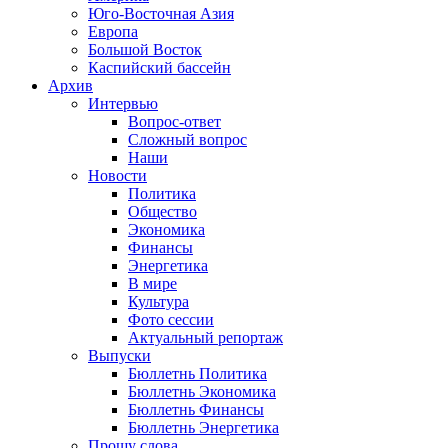
Юго-Восточная Азия
Европа
Большой Восток
Каспийский бассейн
Архив
Интервью
Вопрос-ответ
Сложный вопрос
Наши
Новости
Политика
Общество
Экономика
Финансы
Энергетика
В мире
Культура
Фото сессии
Актуальный репортаж
Выпуски
Бюллетнь Политика
Бюллетнь Экономика
Бюллетнь Финансы
Бюллетнь Энергетика
Прошу слова