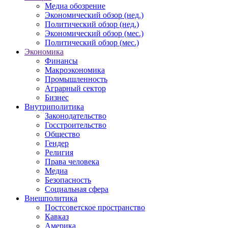
Медиа обозрение
Экономический обзор (нед.)
Политический обзор (нед.)
Экономический обзор (мес.)
Политический обзор (мес.)
Экономика
Финансы
Макроэкономика
Промышленность
Аграрный сектор
Бизнес
Внутриполитика
Законодательство
Госстроительство
Общество
Гендер
Религия
Права человека
Медиа
Безопасность
Социальная сфера
Внешполитика
Постсоветское пространство
Кавказ
Америка