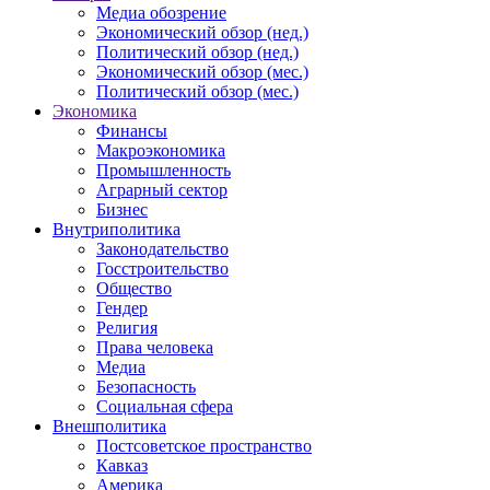
Медиа обозрение
Экономический обзор (нед.)
Политический обзор (нед.)
Экономический обзор (мес.)
Политический обзор (мес.)
Экономика
Финансы
Макроэкономика
Промышленность
Аграрный сектор
Бизнес
Внутриполитика
Законодательство
Госстроительство
Общество
Гендер
Религия
Права человека
Медиа
Безопасность
Социальная сфера
Внешполитика
Постсоветское пространство
Кавказ
Америка