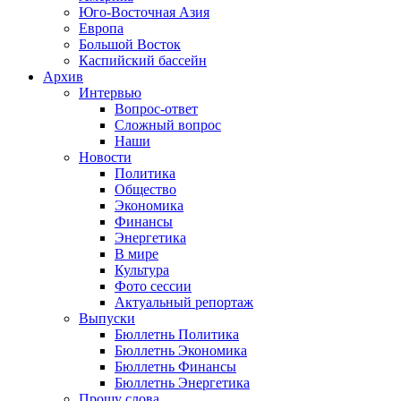
Юго-Восточная Азия
Европа
Большой Восток
Каспийский бассейн
Архив
Интервью
Вопрос-ответ
Сложный вопрос
Наши
Новости
Политика
Общество
Экономика
Финансы
Энергетика
В мире
Культура
Фото сессии
Актуальный репортаж
Выпуски
Бюллетнь Политика
Бюллетнь Экономика
Бюллетнь Финансы
Бюллетнь Энергетика
Прошу слова