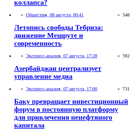
коллапса?
Общество,
08 августа, 00:41
548
Летопись свободы Тебриза:
движение Мешруте и
современность
Экспресс-анализ,
07 августа, 17:28
592
Азербайджан централизует
управление медиа
Экспресс-анализ,
07 августа, 17:00
731
Баку превращает инвестиционный
форум в постоянную платформу
для привлечения ненефтяного
капитала