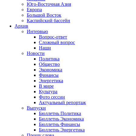
Юго-Восточная Азия
Европа
Большой Восток
Каспийский бассейн
Архив
Интервью
Вопрос-ответ
Сложный вопрос
Наши
Новости
Политика
Общество
Экономика
Финансы
Энергетика
В мире
Культура
Фото сессии
Актуальный репортаж
Выпуски
Бюллетнь Политика
Бюллетнь Экономика
Бюллетнь Финансы
Бюллетнь Энергетика
Прошу слова