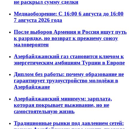
не раскрыл сумму сделки
Медиаобозрение: С 16:00 6 августа до 16:00
7 августа 2026 года
После выборов Армения и Россия ищут путь
к разрядке, но возврат к прежнему союзу
маловероятен
Азербайджанский газ становится ключом к
энергетическим амбициям Турции в Европе
Диплом без работы: почему образование не
гарантирует трудоустройство молодёжи в
Азербайджане
Азербайджанский минимум: зарплата,
которая покрывает выживание, но не
самостоятельную жизнь
Традиционные рынки под давлением сетей: