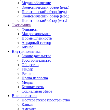
Медиа обозрение
Экономический обзор (нед.)
Политический обзор (нед.)
Экономический обзор (мес.)
Политический обзор (мес.)
Экономика
Финансы
Макроэкономика
Промышленность
Аграрный сектор
Бизнес
Внутриполитика
Законодательство
Госстроительство
Общество
Гендер
Религия
Права человека
Медиа
Безопасность
Социальная сфера
Внешполитика
Постсоветское пространство
Кавказ
Америка