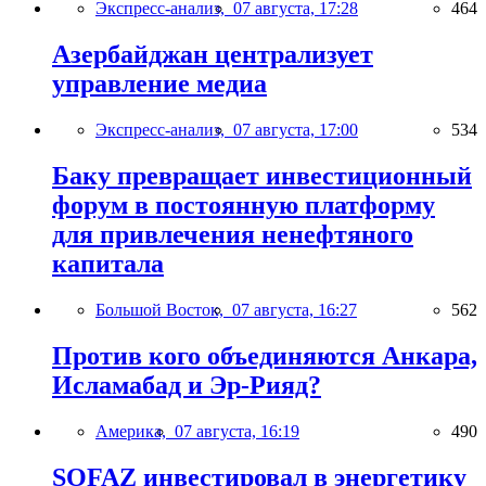
Экспресс-анализ,
07 августа, 17:28
464
Азербайджан централизует
управление медиа
Экспресс-анализ,
07 августа, 17:00
534
Баку превращает инвестиционный
форум в постоянную платформу
для привлечения ненефтяного
капитала
Большой Восток,
07 августа, 16:27
562
Против кого объединяются Анкара,
Исламабад и Эр-Рияд?
Америка,
07 августа, 16:19
490
SOFAZ инвестировал в энергетику