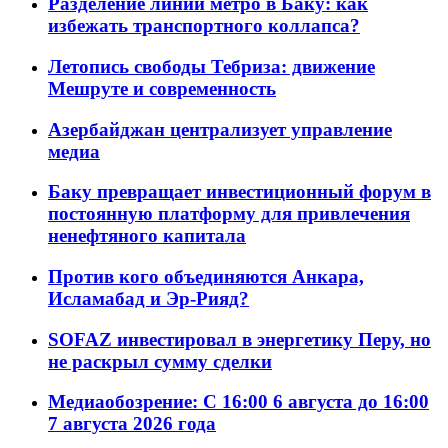
Разделение линий метро в Баку: как
избежать транспортного коллапса?
Летопись свободы Тебриза: движение
Мешруте и современность
Азербайджан централизует управление
медиа
Баку превращает инвестиционный форум в
постоянную платформу для привлечения
ненефтяного капитала
Против кого объединяются Анкара,
Исламабад и Эр-Рияд?
SOFAZ инвестировал в энергетику Перу, но
не раскрыл сумму сделки
Медиаобозрение: С 16:00 6 августа до 16:00
7 августа 2026 года