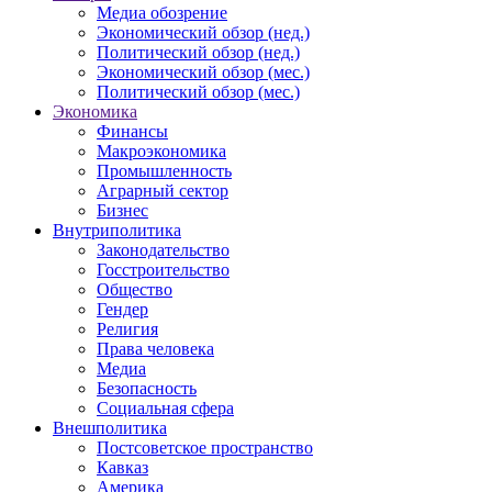
Медиа обозрение
Экономический обзор (нед.)
Политический обзор (нед.)
Экономический обзор (мес.)
Политический обзор (мес.)
Экономика
Финансы
Макроэкономика
Промышленность
Аграрный сектор
Бизнес
Внутриполитика
Законодательство
Госстроительство
Общество
Гендер
Религия
Права человека
Медиа
Безопасность
Социальная сфера
Внешполитика
Постсоветское пространство
Кавказ
Америка