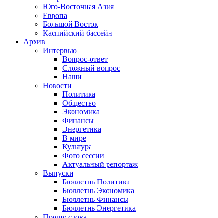
Юго-Восточная Азия
Европа
Большой Восток
Каспийский бассейн
Архив
Интервью
Вопрос-ответ
Сложный вопрос
Наши
Новости
Политика
Общество
Экономика
Финансы
Энергетика
В мире
Культура
Фото сессии
Актуальный репортаж
Выпуски
Бюллетнь Политика
Бюллетнь Экономика
Бюллетнь Финансы
Бюллетнь Энергетика
Прошу слова