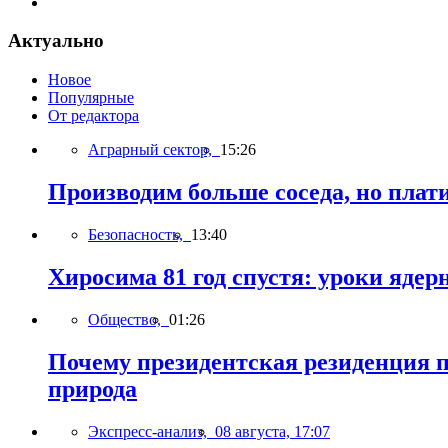
Актуально
Новое
Популярные
От редактора
Аграрный сектор,
15:26
Производим больше соседа, но плати
Безопасность,
13:40
Хиросима 81 год спустя: уроки яде
Общество,
01:26
Почему президентская резиденция п
природа
Экспресс-анализ,
08 августа, 17:07