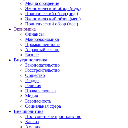
Медиа обозрение
Экономический обзор (нед.)
Политический обзор (нед.)
Экономический обзор (мес.)
Политический обзор (мес.)
Экономика
Финансы
Макроэкономика
Промышленность
Аграрный сектор
Бизнес
Внутриполитика
Законодательство
Госстроительство
Общество
Гендер
Религия
Права человека
Медиа
Безопасность
Социальная сфера
Внешполитика
Постсоветское пространство
Кавказ
Америка