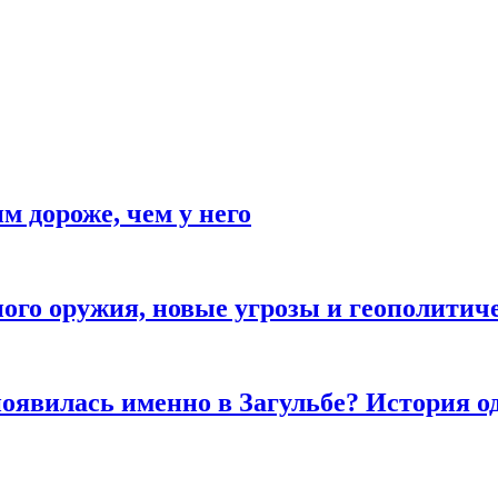
м дороже, чем у него
рного оружия, новые угрозы и геополити
оявилась именно в Загульбе? История од