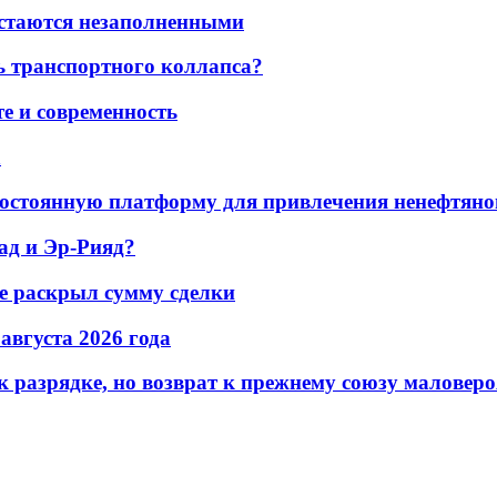
остаются незаполненными
ь транспортного коллапса?
е и современность
а
остоянную платформу для привлечения ненефтяно
ад и Эр-Рияд?
не раскрыл сумму сделки
 августа 2026 года
 разрядке, но возврат к прежнему союзу маловеро