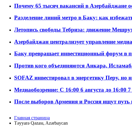
Почему 65 тысяч вакансий в Азербайджане 
Разделение линий метро в Баку: как избежат
Летопись свободы Тебриза: движение Мешрут
Азербайджан централизует управление меди
Баку превращает инвестиционный форум в п
Против кого объединяются Анкара, Исламаб
SOFAZ инвестировал в энергетику Перу, но 
Медиаобозрение: С 16:00 6 августа до 16:00 7
После выборов Армения и Россия ищут путь к
Главная страница
Təyyarə Qəzası, Azərbaycan