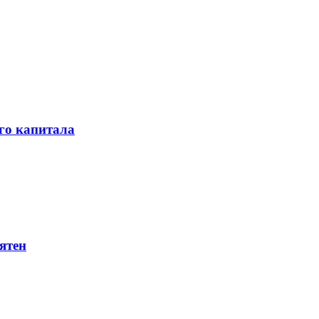
го капитала
ятен