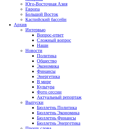
Юго-Восточная Азия
Европа
Большой Восток
Каспийский бассейн
Архив
Интервью
Вопрос-ответ
Сложный вопрос
Наши
Новости
Политика
Общество
Экономика
Финансы
Энергетика
В мире
Культура
Фото сессии
Актуальный репортаж
Выпуски
Бюллетнь Политика
Бюллетнь Экономика
Бюллетнь Финансы
Бюллетнь Энергетика
Прошу слова