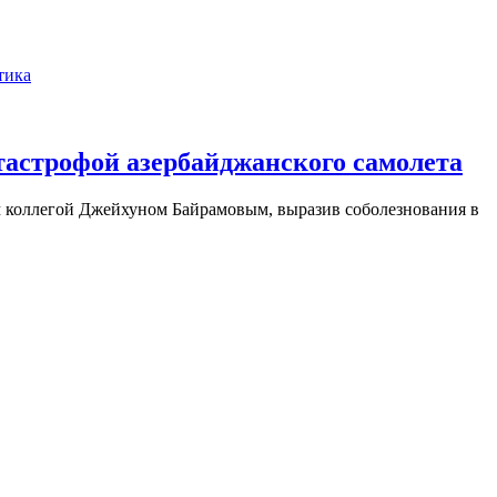
тика
тастрофой азербайджанского самолета
м коллегой Джейхуном Байрамовым, выразив соболезнования в