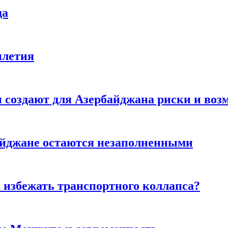
да
илетия
создают для Азербайджана риски и воз
айджане остаются незаполненными
к избежать транспортного коллапса?