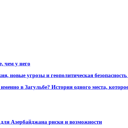
, чем у него
жия, новые угрозы и геополитическая безопасност
именно в Загульбе? История одного места, которо
для Азербайджана риски и возможности