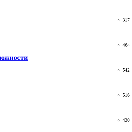
317
464
можности
542
516
430