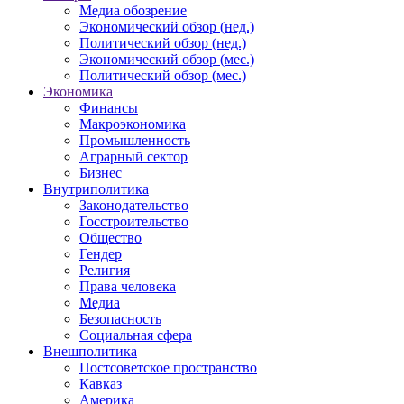
Медиа обозрение
Экономический обзор (нед.)
Политический обзор (нед.)
Экономический обзор (мес.)
Политический обзор (мес.)
Экономика
Финансы
Макроэкономика
Промышленность
Аграрный сектор
Бизнес
Внутриполитика
Законодательство
Госстроительство
Общество
Гендер
Религия
Права человека
Медиа
Безопасность
Социальная сфера
Внешполитика
Постсоветское пространство
Кавказ
Америка