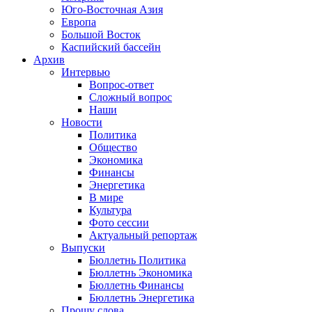
Юго-Восточная Азия
Европа
Большой Восток
Каспийский бассейн
Архив
Интервью
Вопрос-ответ
Сложный вопрос
Наши
Новости
Политика
Общество
Экономика
Финансы
Энергетика
В мире
Культура
Фото сессии
Актуальный репортаж
Выпуски
Бюллетнь Политика
Бюллетнь Экономика
Бюллетнь Финансы
Бюллетнь Энергетика
Прошу слова