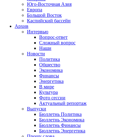
Юго-Восточная Азия
Европа
Большой Восток
Каспийский бассейн
Архив
Интервью
Вопрос-ответ
Сложный вопрос
Наши
Новости
Политика
Общество
Экономика
Финансы
Энергетика
В мире
Культура
Фото сессии
Актуальный репортаж
Выпуски
Бюллетнь Политика
Бюллетнь Экономика
Бюллетнь Финансы
Бюллетнь Энергетика
Прошу слова