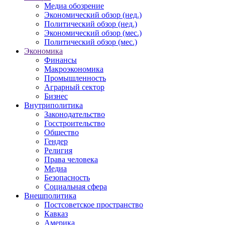
Медиа обозрение
Экономический обзор (нед.)
Политический обзор (нед.)
Экономический обзор (мес.)
Политический обзор (мес.)
Экономика
Финансы
Макроэкономика
Промышленность
Аграрный сектор
Бизнес
Внутриполитика
Законодательство
Госстроительство
Общество
Гендер
Религия
Права человека
Медиа
Безопасность
Социальная сфера
Внешполитика
Постсоветское пространство
Кавказ
Америка