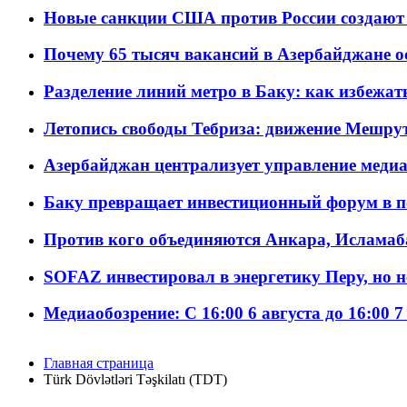
Новые санкции США против России создают 
Почему 65 тысяч вакансий в Азербайджане 
Разделение линий метро в Баку: как избежат
Летопись свободы Тебриза: движение Мешрут
Азербайджан централизует управление меди
Баку превращает инвестиционный форум в п
Против кого объединяются Анкара, Исламаб
SOFAZ инвестировал в энергетику Перу, но 
Медиаобозрение: С 16:00 6 августа до 16:00 7
Главная страница
Türk Dövlətləri Təşkilatı (TDT)