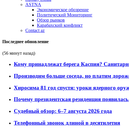
ASTNA
Экономическое обозрение
Политический Мониторинг
Обзор рынков
Карабахский конфликт
Contact az
Последнее обновление
(56 минут назад)
Кому принадлежат берега Каспия? Санитарно-
Производим больше соседа, но платим дороже
Хиросима 81 год спустя: уроки ядерного ору
Почему президентская резиденция появилась 
Судебный обзор: 6–7 августа 2026 года
Телефонный звонок длиной в десятилетия