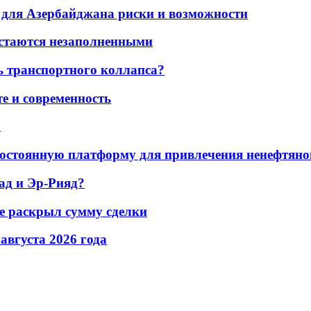
для Азербайджана риски и возможности
остаются незаполненными
ь транспортного коллапса?
е и современность
а
остоянную платформу для привлечения ненефтяно
ад и Эр-Рияд?
не раскрыл сумму сделки
 августа 2026 года