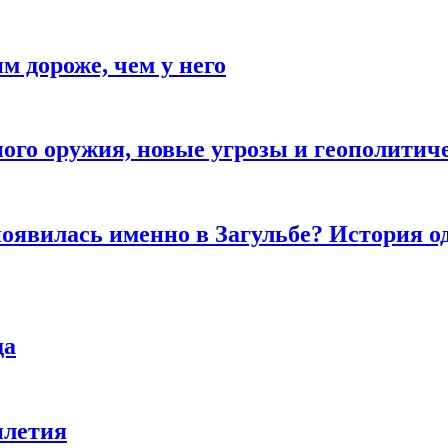
м дороже, чем у него
рного оружия, новые угрозы и геополити
оявилась именно в Загульбе? История од
да
илетия