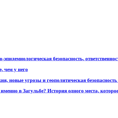
эпидемиологическая безопасность, ответственност
, чем у него
жия, новые угрозы и геополитическая безопасност
именно в Загульбе? История одного места, которо