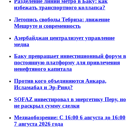
Разделение линий метро в Баку: как
избежать транспортного коллапса?
Летопись свободы Тебриза: движение
Мешруте и современность
Азербайджан централизует управление
медиа
Баку превращает инвестиционный форум в
постоянную платформу для привлечения
ненефтяного капитала
Против кого объединяются Анкара,
Исламабад и Эр-Рияд?
SOFAZ инвестировал в энергетику Перу, но
не раскрыл сумму сделки
Медиаобозрение: С 16:00 6 августа до 16:00
7 августа 2026 года