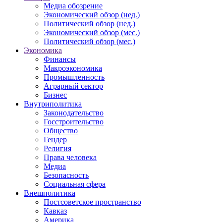
Медиа обозрение
Экономический обзор (нед.)
Политический обзор (нед.)
Экономический обзор (мес.)
Политический обзор (мес.)
Экономика
Финансы
Макроэкономика
Промышленность
Аграрный сектор
Бизнес
Внутриполитика
Законодательство
Госстроительство
Общество
Гендер
Религия
Права человека
Медиа
Безопасность
Социальная сфера
Внешполитика
Постсоветское пространство
Кавказ
Америка