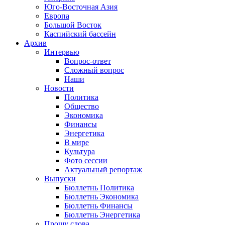
Юго-Восточная Азия
Европа
Большой Восток
Каспийский бассейн
Архив
Интервью
Вопрос-ответ
Сложный вопрос
Наши
Новости
Политика
Общество
Экономика
Финансы
Энергетика
В мире
Культура
Фото сессии
Актуальный репортаж
Выпуски
Бюллетнь Политика
Бюллетнь Экономика
Бюллетнь Финансы
Бюллетнь Энергетика
Прошу слова