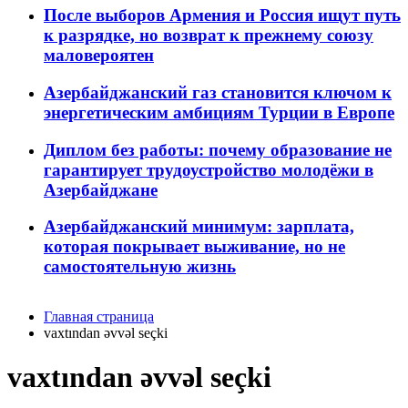
После выборов Армения и Россия ищут путь
к разрядке, но возврат к прежнему союзу
маловероятен
Азербайджанский газ становится ключом к
энергетическим амбициям Турции в Европе
Диплом без работы: почему образование не
гарантирует трудоустройство молодёжи в
Азербайджане
Азербайджанский минимум: зарплата,
которая покрывает выживание, но не
самостоятельную жизнь
Главная страница
vaxtından əvvəl seçki
vaxtından əvvəl seçki