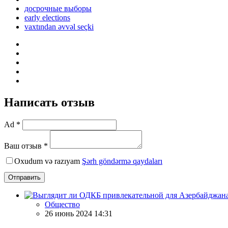
досрочные выборы
early elections
vaxtından əvvəl seçki
Написать отзыв
Ad *
Ваш отзыв *
Oxudum və razıyam
Şərh göndərmə qaydaları
Отправить
Общество
26 июнь 2024 14:31