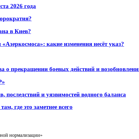
уста 2026 года
бюрократия?
ана в Киев?
«Азеркосмоса»: какие изменения несёт указ?
а о прекращении боевых действий и возобновлени
P»
в, последствий и уязвимостей водного баланса
ам, где это заметнее всего
чной нормализации»