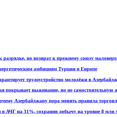
 разрядке, но возврат к прежнему союзу маловеро
энергетическим амбициям Турции в Европе
гарантирует трудоустройство молодёжи в Азербайд
ая покрывает выживание, но не самостоятельную 
почему Азербайджану пора менять правила торгов
в АЧГ на 31%, сохранив добычу на уровне 8 млн 