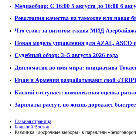
Медиаобзор: С 16:00 5 августа до 16:00 6 авг
Революция качества на таможне или новая 
Что стоит за визитом главы МИД Азербайдж
Новая модель управления для AZAL, ASCO и 
Судебный обзор: 3–5 августа 2026 года
Дипломатия во имя мира: инициатива Токаев
Иран и Армения разрабатывают свой «TRIP
Каспий отступает: комплексная оценка риско
Зарплаты растут, но жизнь дорожает быстрее т
Главная страница
Большой Восток
Разминка «досрочные выборы» в параллели «безоговоро