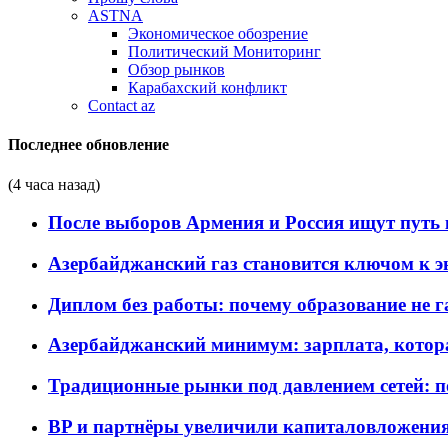
ASTNA
Экономическое обозрение
Политический Мониторинг
Обзор рынков
Карабахский конфликт
Contact az
Последнее обновление
(4 часа назад)
После выборов Армения и Россия ищут путь к
Азербайджанский газ становится ключом к 
Диплом без работы: почему образование не 
Азербайджанский минимум: зарплата, котор
Традиционные рынки под давлением сетей: 
BP и партнёры увеличили капиталовложения 