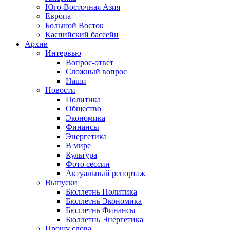
Юго-Восточная Азия
Европа
Большой Восток
Каспийский бассейн
Архив
Интервью
Вопрос-ответ
Сложный вопрос
Наши
Новости
Политика
Общество
Экономика
Финансы
Энергетика
В мире
Культура
Фото сессии
Актуальный репортаж
Выпуски
Бюллетнь Политика
Бюллетнь Экономика
Бюллетнь Финансы
Бюллетнь Энергетика
Прошу слова