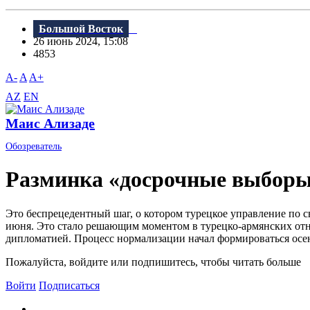
Большой Восток
26 июнь 2024, 15:08
4853
A-
A
A+
AZ
EN
Маис Ализаде
Обозреватель
Разминка «досрочные выборы
Это беспрецедентный шаг, о котором турецкое управление по 
июня. Это стало решающим моментом в турецко-армянских отн
дипломатией. Процесс нормализации начал формироваться осень
Пожалуйста, войдите или подпишитесь, чтобы читать больше
Войти
Подписаться