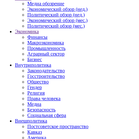
Медиа обозрение
Экономический обзор (нед.)
Политический обзор (нед.)
Экономический обзор (мес.)
Политический обзор (мес.)
Экономика
Финансы
Макроэкономика
Промышленность
Аграрный сектор
Бизнес
Внутриполитика
Законодательство
Госстроительство
Общество
Гендер
Религия
Права человека
Медиа
Безопасность
Социальная сфера
Внешполитика
Постсоветское пространство
Кавказ
Америка