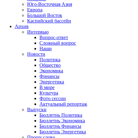
Юго-Восточная Азия
Европа
Большой Восток
Каспийский бассейн
Архив
Интервью
Вопрос-ответ
Сложный вопрос
Наши
Новости
Политика
Общество
Экономика
Финансы
Энергетика
В мире
Культура
Фото сессии
Актуальный репортаж
Выпуски
Бюллетнь Политика
Бюллетнь Экономика
Бюллетнь Финансы
Бюллетнь Энергетика
Прошу слова