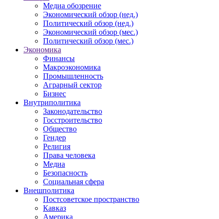
Медиа обозрение
Экономический обзор (нед.)
Политический обзор (нед.)
Экономический обзор (мес.)
Политический обзор (мес.)
Экономика
Финансы
Макроэкономика
Промышленность
Аграрный сектор
Бизнес
Внутриполитика
Законодательство
Госстроительство
Общество
Гендер
Религия
Права человека
Медиа
Безопасность
Социальная сфера
Внешполитика
Постсоветское пространство
Кавказ
Америка