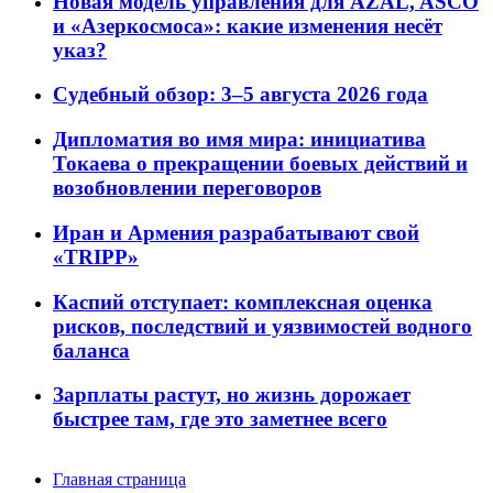
Новая модель управления для AZAL, ASCO
и «Азеркосмоса»: какие изменения несёт
указ?
Судебный обзор: 3–5 августа 2026 года
Дипломатия во имя мира: инициатива
Токаева о прекращении боевых действий и
возобновлении переговоров
Иран и Армения разрабатывают свой
«TRIPP»
Каспий отступает: комплексная оценка
рисков, последствий и уязвимостей водного
баланса
Зарплаты растут, но жизнь дорожает
быстрее там, где это заметнее всего
Главная страница