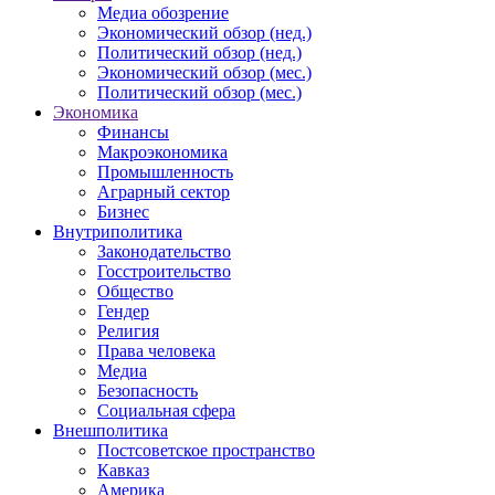
Медиа обозрение
Экономический обзор (нед.)
Политический обзор (нед.)
Экономический обзор (мес.)
Политический обзор (мес.)
Экономика
Финансы
Макроэкономика
Промышленность
Аграрный сектор
Бизнес
Внутриполитика
Законодательство
Госстроительство
Общество
Гендер
Религия
Права человека
Медиа
Безопасность
Социальная сфера
Внешполитика
Постсоветское пространство
Кавказ
Америка