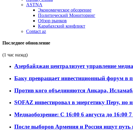
ASTNA
Экономическое обозрение
Политический Мониторинг
Обзор рынков
Карабахский конфликт
Contact az
Последнее обновление
(1 час назад)
Азербайджан централизует управление меди
Баку превращает инвестиционный форум в п
Против кого объединяются Анкара, Исламаб
SOFAZ инвестировал в энергетику Перу, но 
Медиаобозрение: С 16:00 6 августа до 16:00 7
После выборов Армения и Россия ищут путь к