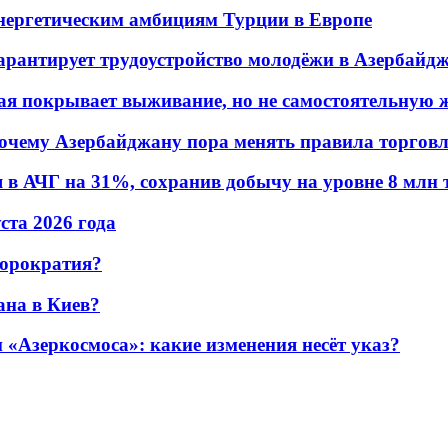
энергетическим амбициям Турции в Европе
гарантирует трудоустройство молодёжи в Азербайд
ая покрывает выживание, но не самостоятельную 
почему Азербайджану пора менять правила торгов
в АЧГ на 31%, сохранив добычу на уровне 8 млн 
уста 2026 года
бюрократия?
ана в Киев?
«Азеркосмоса»: какие изменения несёт указ?