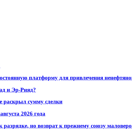
а
остоянную платформу для привлечения ненефтяно
ад и Эр-Рияд?
не раскрыл сумму сделки
 августа 2026 года
 разрядке, но возврат к прежнему союзу маловеро