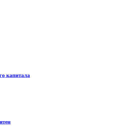
го капитала
ятен