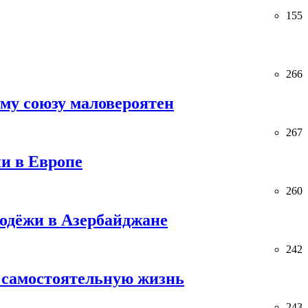
155
266
ему союзу маловероятен
267
и в Европе
260
лодёжи в Азербайджане
242
 самостоятельную жизнь
243