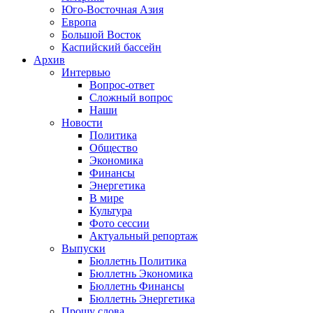
Юго-Восточная Азия
Европа
Большой Восток
Каспийский бассейн
Архив
Интервью
Вопрос-ответ
Сложный вопрос
Наши
Новости
Политика
Общество
Экономика
Финансы
Энергетика
В мире
Культура
Фото сессии
Актуальный репортаж
Выпуски
Бюллетнь Политика
Бюллетнь Экономика
Бюллетнь Финансы
Бюллетнь Энергетика
Прошу слова