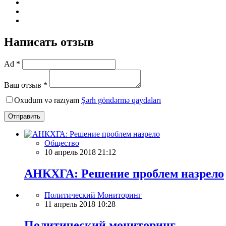
Написать отзыв
Ad *
Ваш отзыв *
Oxudum və razıyam
Şərh göndərmə qaydaları
Отправить
Общество
10 апрель 2018 21:12
АНКХГА: Решение проблем назрело
Политический Мониторинг
11 апрель 2018 10:28
Политический мониторинг