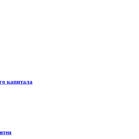
го капитала
ятен