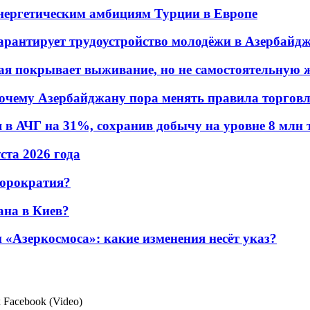
энергетическим амбициям Турции в Европе
гарантирует трудоустройство молодёжи в Азербайд
ая покрывает выживание, но не самостоятельную 
почему Азербайджану пора менять правила торгов
в АЧГ на 31%, сохранив добычу на уровне 8 млн 
уста 2026 года
бюрократия?
ана в Киев?
«Азеркосмоса»: какие изменения несёт указ?
Facebook (Video)