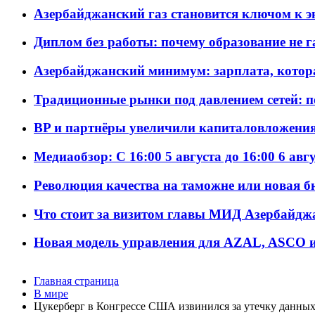
Азербайджанский газ становится ключом к 
Диплом без работы: почему образование не 
Азербайджанский минимум: зарплата, котор
Традиционные рынки под давлением сетей: 
BP и партнёры увеличили капиталовложения 
Медиаобзор: С 16:00 5 августа до 16:00 6 авг
Революция качества на таможне или новая 
Что стоит за визитом главы МИД Азербайдж
Новая модель управления для AZAL, ASCO и 
Главная страница
В мире
Цукерберг в Конгрессе США извинился за утечку данных 