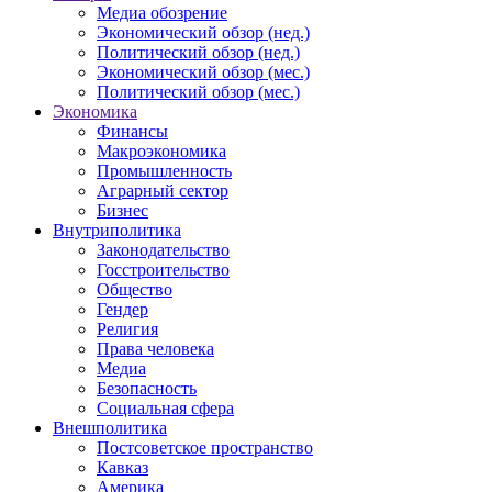
Медиа обозрение
Экономический обзор (нед.)
Политический обзор (нед.)
Экономический обзор (мес.)
Политический обзор (мес.)
Экономика
Финансы
Макроэкономика
Промышленность
Аграрный сектор
Бизнес
Внутриполитика
Законодательство
Госстроительство
Общество
Гендер
Религия
Права человека
Медиа
Безопасность
Социальная сфера
Внешполитика
Постсоветское пространство
Кавказ
Америка