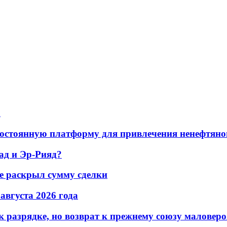
а
остоянную платформу для привлечения ненефтяно
ад и Эр-Рияд?
не раскрыл сумму сделки
 августа 2026 года
 разрядке, но возврат к прежнему союзу маловеро