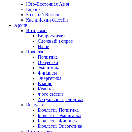
Юго-Восточная Азия
Европа
Большой Восток
Каспийский бассейн
Архив
Интервью
Вопрос-ответ
Сложный вопрос
Наши
Новости
Политика
Общество
Экономика
Финансы
Энергетика
В мире
Культура
Фото сессии
Актуальный репортаж
Выпуски
Бюллетнь Политика
Бюллетнь Экономика
Бюллетнь Финансы
Бюллетнь Энергетика
Прошу слова