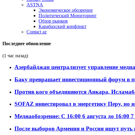
ASTNA
Экономическое обозрение
Политический Мониторинг
Обзор рынков
Карабахский конфликт
Contact az
Последнее обновление
(1 час назад)
Азербайджан централизует управление меди
Баку превращает инвестиционный форум в п
Против кого объединяются Анкара, Исламаб
SOFAZ инвестировал в энергетику Перу, но 
Медиаобозрение: С 16:00 6 августа до 16:00 7
После выборов Армения и Россия ищут путь к