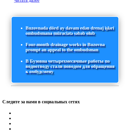
Читать далее
Buzovnada dörd ay davam edən drenaj işləri
ombudsmana müraciətə səbəb olub
Four-month drainage works in Buzovna
prompt an appeal to the ombudsman
В Бузовна четырехмесячные работы по
водоотводу стали поводом для обращения
к омбудсмену
Следите за нами в социальных сетях