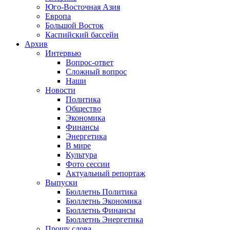
Юго-Восточная Азия
Европа
Большой Восток
Каспийский бассейн
Архив
Интервью
Вопрос-ответ
Сложный вопрос
Наши
Новости
Политика
Общество
Экономика
Финансы
Энергетика
В мире
Культура
Фото сессии
Актуальный репортаж
Выпуски
Бюллетнь Политика
Бюллетнь Экономика
Бюллетнь Финансы
Бюллетнь Энергетика
Прошу слова