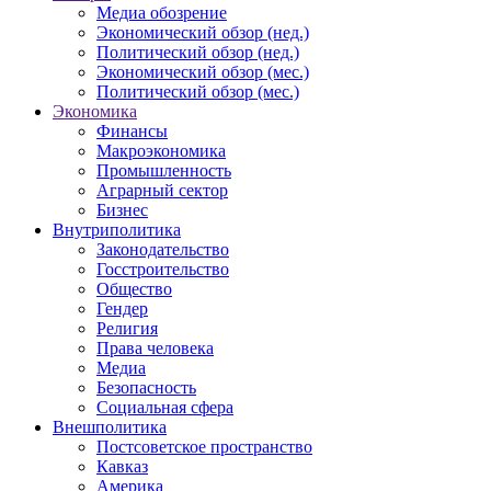
Медиа обозрение
Экономический обзор (нед.)
Политический обзор (нед.)
Экономический обзор (мес.)
Политический обзор (мес.)
Экономика
Финансы
Макроэкономика
Промышленность
Аграрный сектор
Бизнес
Внутриполитика
Законодательство
Госстроительство
Общество
Гендер
Религия
Права человека
Медиа
Безопасность
Социальная сфера
Внешполитика
Постсоветское пространство
Кавказ
Америка