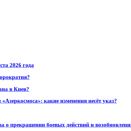
уста 2026 года
бюрократия?
ана в Киев?
«Азеркосмоса»: какие изменения несёт указ?
а о прекращении боевых действий и возобновлени