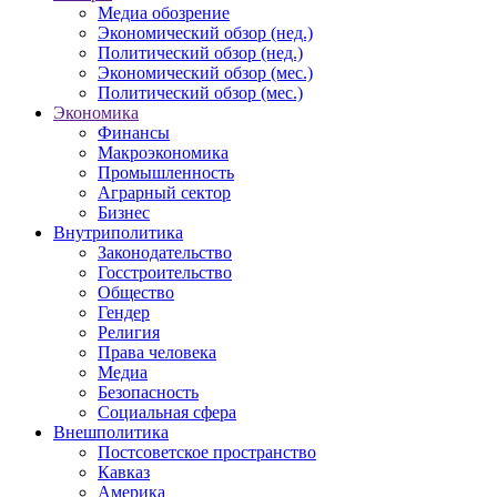
Медиа обозрение
Экономический обзор (нед.)
Политический обзор (нед.)
Экономический обзор (мес.)
Политический обзор (мес.)
Экономика
Финансы
Макроэкономика
Промышленность
Аграрный сектор
Бизнес
Внутриполитика
Законодательство
Госстроительство
Общество
Гендер
Религия
Права человека
Медиа
Безопасность
Социальная сфера
Внешполитика
Постсоветское пространство
Кавказ
Америка