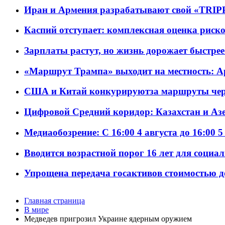
Иран и Армения разрабатывают свой «TRIP
Каспий отступает: комплексная оценка риско
Зарплаты растут, но жизнь дорожает быстрее т
«Маршрут Трампа» выходит на местность: А
США и Китай конкурируютза маршруты че
Цифровой Средний коридор: Казахстан и Аз
Медиаобозрение: С 16:00 4 августа до 16:00 5
Вводится возрастной порог 16 лет для социа
Упрощена передача госактивов стоимостью д
Главная страница
В мире
Медведев пригрозил Украине ядерным оружием