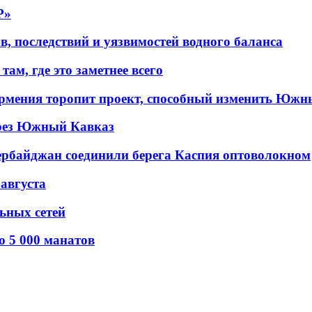
P»
в, последствий и уязвимостей водного баланса
ам, где это заметнее всего
рмения торопит проект, способный изменить Южн
рез Южный Кавказ
ербайджан соединили берега Каспия оптоволокном
 августа
льных сетей
о 5 000 манатов