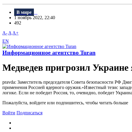
В мире
1 ноябрь 2022, 22:40
492
A-
A
A+
EN
Информационное агентство Turan
Медведев пригрозил Украине
pravda: Заместитель председателя Совета безопасности РФ Дм
применения Россией ядерного оружия.«Известный тезис западны
логике. Если не победит Россия, то, очевидно, победит Украина.
Пожалуйста, войдите или подпишитесь, чтобы читать больше
Войти
Подписаться