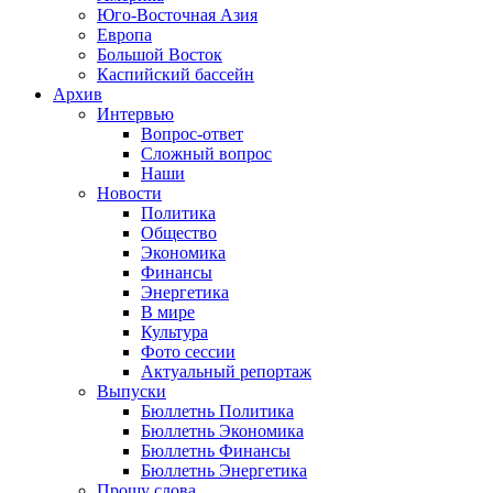
Юго-Восточная Азия
Европа
Большой Восток
Каспийский бассейн
Архив
Интервью
Вопрос-ответ
Сложный вопрос
Наши
Новости
Политика
Общество
Экономика
Финансы
Энергетика
В мире
Культура
Фото сессии
Актуальный репортаж
Выпуски
Бюллетнь Политика
Бюллетнь Экономика
Бюллетнь Финансы
Бюллетнь Энергетика
Прошу слова