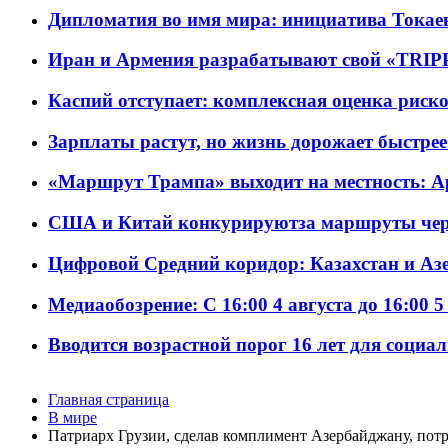
Дипломатия во имя мира: инициатива Токаев
Иран и Армения разрабатывают свой «TRIP
Каспий отступает: комплексная оценка риско
Зарплаты растут, но жизнь дорожает быстрее т
«Маршрут Трампа» выходит на местность: А
США и Китай конкурируютза маршруты че
Цифровой Средний коридор: Казахстан и Аз
Медиаобозрение: С 16:00 4 августа до 16:00 5
Вводится возрастной порог 16 лет для социа
Главная страница
В мире
Патриарх Грузии, сделав комплимент Азербайджану, пот