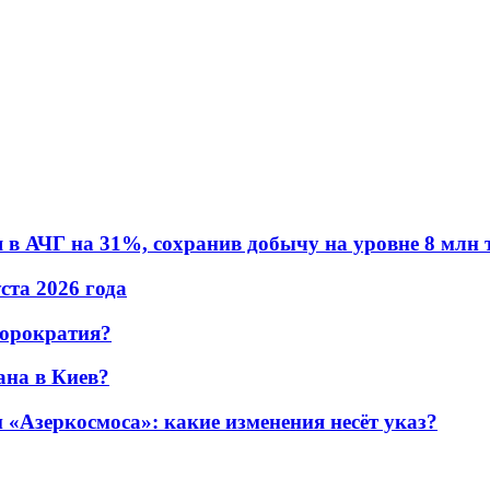
в АЧГ на 31%, сохранив добычу на уровне 8 млн 
уста 2026 года
бюрократия?
ана в Киев?
«Азеркосмоса»: какие изменения несёт указ?