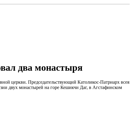
овал два монастыря
лавной церкви. Председательствующий Католикос-Патриарх всея
узии двух монастырей на горе Кешикчи Даг, в Агстафинском