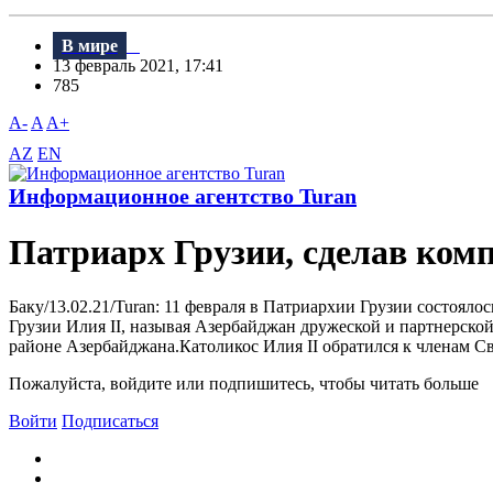
В мире
13 февраль 2021, 17:41
785
A-
A
A+
AZ
EN
Информационное агентство Turan
Патриарх Грузии, сделав ком
Баку/13.02.21/Turan: 11 февраля в Патриархии Грузии состоя
Грузии Илия II, называя Азербайджан дружеской и партнерско
районе Азербайджана.Католикос Илия II обратился к членам Св
Пожалуйста, войдите или подпишитесь, чтобы читать больше
Войти
Подписаться