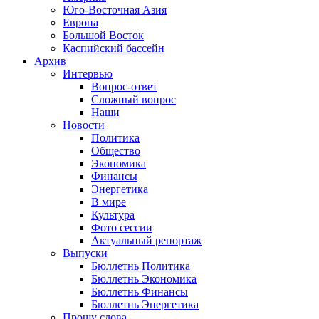
Юго-Восточная Азия
Европа
Большой Восток
Каспийский бассейн
Архив
Интервью
Вопрос-ответ
Сложный вопрос
Наши
Новости
Политика
Общество
Экономика
Финансы
Энергетика
В мире
Культура
Фото сессии
Актуальный репортаж
Выпуски
Бюллетнь Политика
Бюллетнь Экономика
Бюллетнь Финансы
Бюллетнь Энергетика
Прошу слова