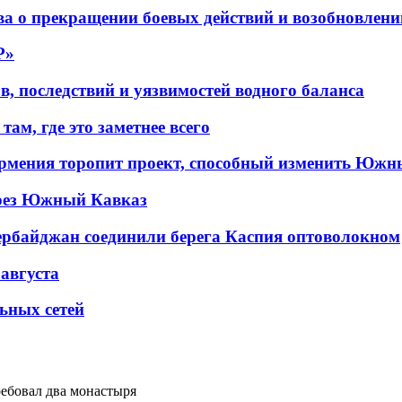
а о прекращении боевых действий и возобновлени
P»
в, последствий и уязвимостей водного баланса
ам, где это заметнее всего
рмения торопит проект, способный изменить Южн
рез Южный Кавказ
ербайджан соединили берега Каспия оптоволокном
 августа
льных сетей
ребовал два монастыря