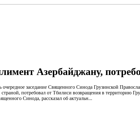
плимент Азербайджану, потреб
лось очередное заседание Священного Синода Грузинской Правос
й страной, потребовал от Тбилиси возвращения в территорию Гр
ященного Синода, рассказал об актуальн...