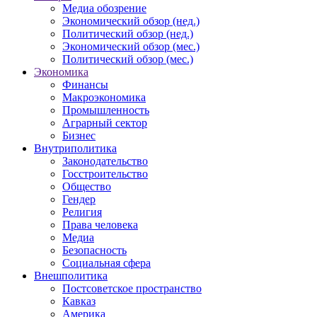
Медиа обозрение
Экономический обзор (нед.)
Политический обзор (нед.)
Экономический обзор (мес.)
Политический обзор (мес.)
Экономика
Финансы
Макроэкономика
Промышленность
Аграрный сектор
Бизнес
Внутриполитика
Законодательство
Госстроительство
Общество
Гендер
Религия
Права человека
Медиа
Безопасность
Социальная сфера
Внешполитика
Постсоветское пространство
Кавказ
Америка