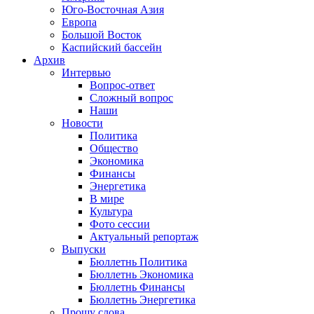
Юго-Восточная Азия
Европа
Большой Восток
Каспийский бассейн
Архив
Интервью
Вопрос-ответ
Сложный вопрос
Наши
Новости
Политика
Общество
Экономика
Финансы
Энергетика
В мире
Культура
Фото сессии
Актуальный репортаж
Выпуски
Бюллетнь Политика
Бюллетнь Экономика
Бюллетнь Финансы
Бюллетнь Энергетика
Прошу слова