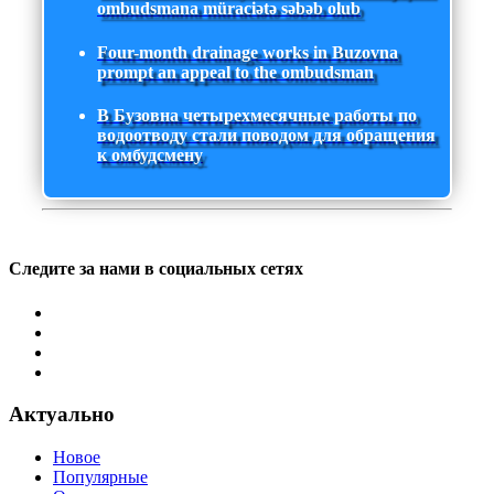
ombudsmana müraciətə səbəb olub
Four-month drainage works in Buzovna
prompt an appeal to the ombudsman
В Бузовна четырехмесячные работы по
водоотводу стали поводом для обращения
к омбудсмену
Следите за нами в социальных сетях
Актуально
Новое
Популярные