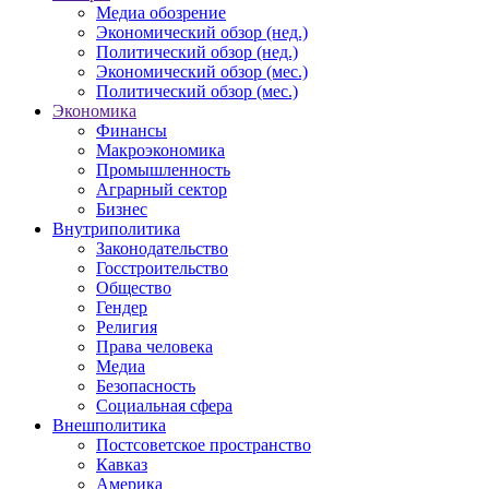
Медиа обозрение
Экономический обзор (нед.)
Политический обзор (нед.)
Экономический обзор (мес.)
Политический обзор (мес.)
Экономика
Финансы
Макроэкономика
Промышленность
Аграрный сектор
Бизнес
Внутриполитика
Законодательство
Госстроительство
Общество
Гендер
Религия
Права человека
Медиа
Безопасность
Социальная сфера
Внешполитика
Постсоветское пространство
Кавказ
Америка