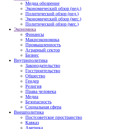
Медиа обозрение
Экономический обзор (нед.)
Политический обзор (нед.)
Экономический обзор (мес.)
Политический обзор (мес.)
Экономика
Финансы
Макроэкономика
Промышленность
Аграрный сектор
Бизнес
Внутриполитика
Законодательство
Госстроительство
Общество
Гендер
Религия
Права человека
Медиа
Безопасность
Социальная сфера
Внешполитика
Постсоветское пространство
Кавказ
Америка