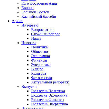
Юго-Восточная Азия
Европа
Большой Восток
Каспийский бассейн
Архив
Интервью
Вопрос-ответ
Сложный вопрос
Наши
Новости
Политика
Общество
Экономика
Финансы
Энергетика
В мире
Культура
Фото сессии
Актуальный репортаж
Выпуски
Бюллетнь Политика
Бюллетнь Экономика
Бюллетнь Финансы
Бюллетнь Энергетика
Прошу слова