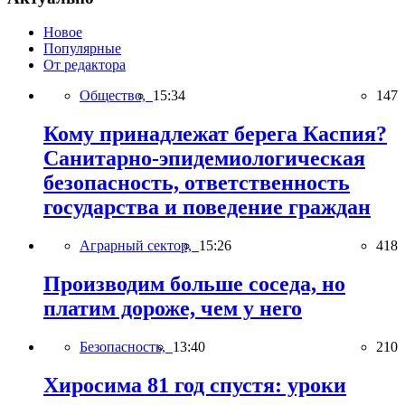
Новое
Популярные
От редактора
Общество,
15:34
147
Кому принадлежат берега Каспия?
Санитарно-эпидемиологическая
безопасность, ответственность
государства и поведение граждан
Аграрный сектор,
15:26
418
Производим больше соседа, но
платим дороже, чем у него
Безопасность,
13:40
210
Хиросима 81 год спустя: уроки