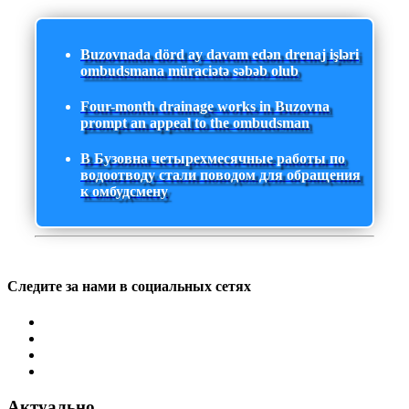
Buzovnada dörd ay davam edən drenaj işləri
ombudsmana müraciətə səbəb olub
Four-month drainage works in Buzovna
prompt an appeal to the ombudsman
В Бузовна четырехмесячные работы по
водоотводу стали поводом для обращения
к омбудсмену
Следите за нами в социальных сетях
Актуально