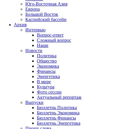
Юго-Восточная Азия
Европа
Большой Восток
Каспийский бассейн
Архив
Интервью
Вопрос-ответ
Сложный вопрос
Наши
Новости
Политика
Общество
Экономика
Финансы
Энергетика
В мире
Культура
Фото сессии
Актуальный репортаж
Выпуски
Бюллетнь Политика
Бюллетнь Экономика
Бюллетнь Финансы
Бюллетнь Энергетика
Прошу слова