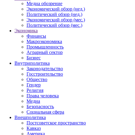
Медиа обозрение
Экономический обзор (нед.)
Политический обзор (нед.)
Экономический обзор (мес.)
Политический обзор (мес.)
Экономика
Финансы
Макроэкономика
Промышленность
Аграрный сектор
Бизнес
Внутриполитика
Законодательство
Госстроительство
Общество
Гендер
Религия
Права человека
Медиа
Безопасность
Социальная сфера
Внешполитика
Постсоветское пространство
Кавказ
Америка