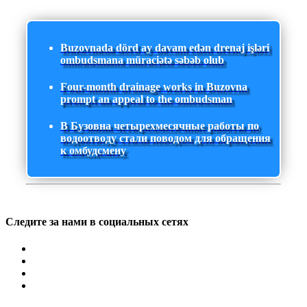
Buzovnada dörd ay davam edən drenaj işləri
ombudsmana müraciətə səbəb olub
Four-month drainage works in Buzovna
prompt an appeal to the ombudsman
В Бузовна четырехмесячные работы по
водоотводу стали поводом для обращения
к омбудсмену
Следите за нами в социальных сетях