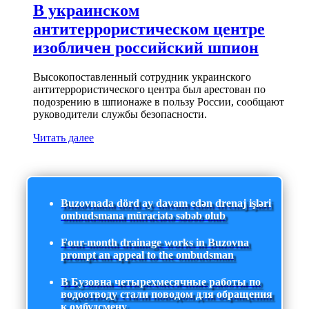
В украинском
антитеррористическом центре
изобличен российский шпион
Высокопоставленный сотрудник украинского
антитеррористического центра был арестован по
подозрению в шпионаже в пользу России, сообщают
руководители службы безопасности.
Читать далее
Buzovnada dörd ay davam edən drenaj işləri
ombudsmana müraciətə səbəb olub
Four-month drainage works in Buzovna
prompt an appeal to the ombudsman
В Бузовна четырехмесячные работы по
водоотводу стали поводом для обращения
к омбудсмену