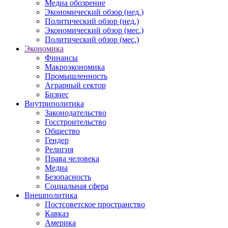
Медиа обозрение
Экономический обзор (нед.)
Политический обзор (нед.)
Экономический обзор (мес.)
Политический обзор (мес.)
Экономика
Финансы
Макроэкономика
Промышленность
Аграрный сектор
Бизнес
Внутриполитика
Законодательство
Госстроительство
Общество
Гендер
Религия
Права человека
Медиа
Безопасность
Социальная сфера
Внешполитика
Постсоветское пространство
Кавказ
Америка