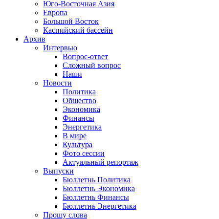
Юго-Восточная Азия
Европа
Большой Восток
Каспийский бассейн
Архив
Интервью
Вопрос-ответ
Сложный вопрос
Наши
Новости
Политика
Общество
Экономика
Финансы
Энергетика
В мире
Культура
Фото сессии
Актуальный репортаж
Выпуски
Бюллетнь Политика
Бюллетнь Экономика
Бюллетнь Финансы
Бюллетнь Энергетика
Прошу слова