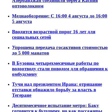
Азербайджан соединили берега Каспия
оптоволокном
Медиаобозрение: С 16:00 4 августа до 16:00
5 августа
Вводится возрастной порог 16 лет для
социальных сетей
Упрощена передача госактивов стоимостью
до 5 000 манатов
В Бузовна четырехмесячные работы по
водоотводу стали поводом для обращения к
омбудсмену
Тучи над президентом Ирана: отрицание
отставки обнажило борьбу за власть в
Тегеране
Десятимесячное испытание метро: Баку
готовится к будущему, но как пассажиры