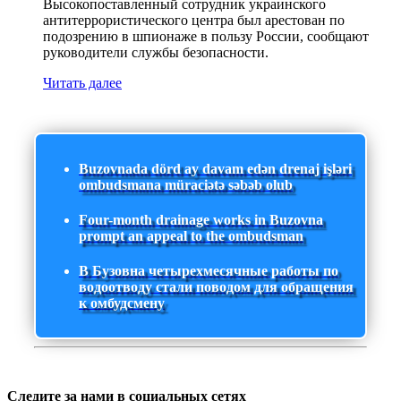
Высокопоставленный сотрудник украинского
антитеррористического центра был арестован по
подозрению в шпионаже в пользу России, сообщают
руководители службы безопасности.
Читать далее
Buzovnada dörd ay davam edən drenaj işləri
ombudsmana müraciətə səbəb olub
Four-month drainage works in Buzovna
prompt an appeal to the ombudsman
В Бузовна четырехмесячные работы по
водоотводу стали поводом для обращения
к омбудсмену
Следите за нами в социальных сетях