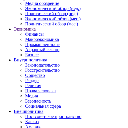
Медиа обозрение
Экономический обзор (нед.)
Политический обзор (нед.)
Экономический обзор (мес.)
Политический обзор (мес.)
Экономика
Финансы
Макроэкономика
Промышленность
Аграрный сектор
Бизнес
Внутриполитика
Законодательство
Госстроительство
Общество
Гендер
Религия
Права человека
Медиа
Безопасность
Социальная сфера
Внешполитика
Постсоветское пространство
Кавказ
Америка