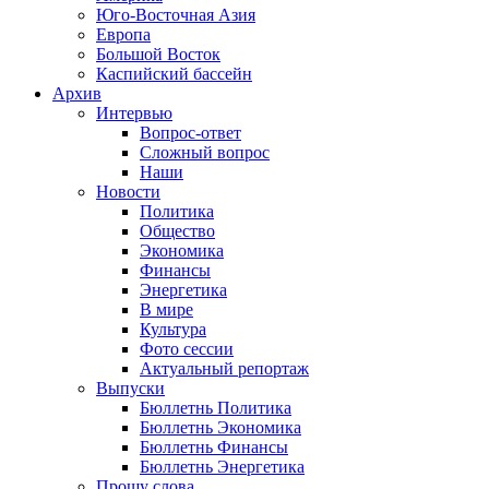
Юго-Восточная Азия
Европа
Большой Восток
Каспийский бассейн
Архив
Интервью
Вопрос-ответ
Сложный вопрос
Наши
Новости
Политика
Общество
Экономика
Финансы
Энергетика
В мире
Культура
Фото сессии
Актуальный репортаж
Выпуски
Бюллетнь Политика
Бюллетнь Экономика
Бюллетнь Финансы
Бюллетнь Энергетика
Прошу слова