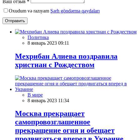
Ваш отзыв *
Oxudum və razıyam
Şərh göndərmə qaydaları
Отправить
Политика
8 январь 2023 09:11
Мехрибан Алиева поздравила
христиан с Рождеством
В мире
8 январь 2023 11:34
Москва прекращает
самопровозглашенное
прекращение огня и обещает
продвигаться вперед в Украине