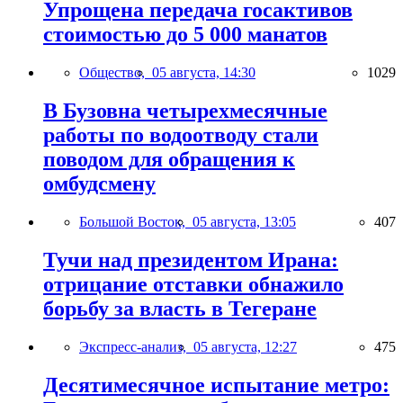
Упрощена передача госактивов
стоимостью до 5 000 манатов
Общество,
05 августа, 14:30
1029
В Бузовна четырехмесячные
работы по водоотводу стали
поводом для обращения к
омбудсмену
Большой Восток,
05 августа, 13:05
407
Тучи над президентом Ирана:
отрицание отставки обнажило
борьбу за власть в Тегеране
Экспресс-анализ,
05 августа, 12:27
475
Десятимесячное испытание метро: