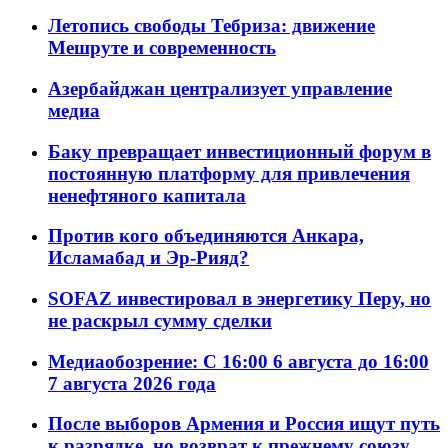
Летопись свободы Тебриза: движение
Мешруте и современность
Азербайджан централизует управление
медиа
Баку превращает инвестиционный форум в
постоянную платформу для привлечения
ненефтяного капитала
Против кого объединяются Анкара,
Исламабад и Эр-Рияд?
SOFAZ инвестировал в энергетику Перу, но
не раскрыл сумму сделки
Медиаобозрение: С 16:00 6 августа до 16:00
7 августа 2026 года
После выборов Армения и Россия ищут путь
к разрядке, но возврат к прежнему союзу