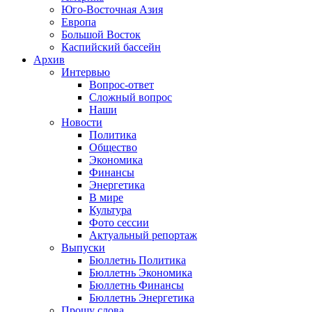
Юго-Восточная Азия
Европа
Большой Восток
Каспийский бассейн
Архив
Интервью
Вопрос-ответ
Сложный вопрос
Наши
Новости
Политика
Общество
Экономика
Финансы
Энергетика
В мире
Культура
Фото сессии
Актуальный репортаж
Выпуски
Бюллетнь Политика
Бюллетнь Экономика
Бюллетнь Финансы
Бюллетнь Энергетика
Прошу слова