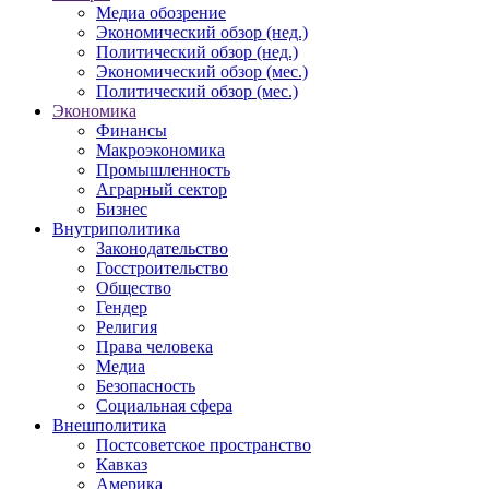
Медиа обозрение
Экономический обзор (нед.)
Политический обзор (нед.)
Экономический обзор (мес.)
Политический обзор (мес.)
Экономика
Финансы
Макроэкономика
Промышленность
Аграрный сектор
Бизнес
Внутриполитика
Законодательство
Госстроительство
Общество
Гендер
Религия
Права человека
Медиа
Безопасность
Социальная сфера
Внешполитика
Постсоветское пространство
Кавказ
Америка