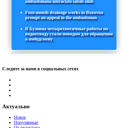
ombudsmana müraciətə səbəb olub
Four-month drainage works in Buzovna
prompt an appeal to the ombudsman
В Бузовна четырехмесячные работы по
водоотводу стали поводом для обращения
к омбудсмену
Следите за нами в социальных сетях
Актуально
Новое
Популярные
От редактора