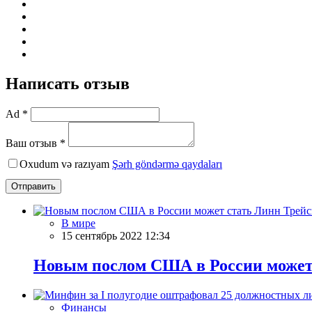
Написать отзыв
Ad *
Ваш отзыв *
Oxudum və razıyam
Şərh göndərmə qaydaları
Отправить
В мире
15 сентябрь 2022 12:34
Новым послом США в России может
Финансы