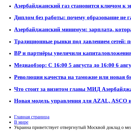
Азербайджанский газ становится ключом к 
Диплом без работы: почему образование не 
Азербайджанский минимум: зарплата, котор
Традиционные рынки под давлением сетей: 
BP и партнёры увеличили капиталовложения 
Медиаобзор: С 16:00 5 августа до 16:00 6 авг
Революция качества на таможне или новая 
Что стоит за визитом главы МИД Азербайдж
Новая модель управления для AZAL, ASCO и 
Главная страница
В мире
Украина приветствует отвергнутый Москвой доклад о ме