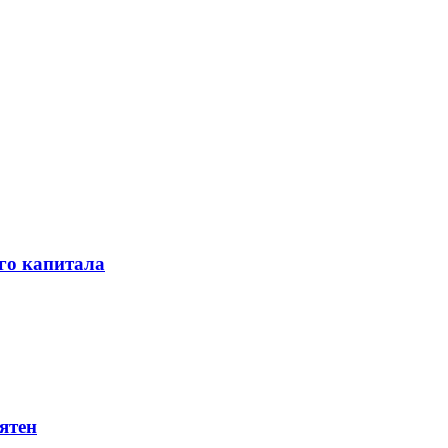
го капитала
ятен