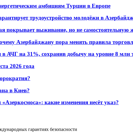
энергетическим амбициям Турции в Европе
гарантирует трудоустройство молодёжи в Азербайд
ая покрывает выживание, но не самостоятельную 
почему Азербайджану пора менять правила торгов
в АЧГ на 31%, сохранив добычу на уровне 8 млн 
уста 2026 года
бюрократия?
ана в Киев?
«Азеркосмоса»: какие изменения несёт указ?
ждународных гарантиях безопасности