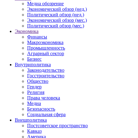
Медиа обозрение
Экономический обзор (нед.)
Политический обзор (нед.)
Экономический обзор (мес.)
Политический обзор (мес.)
Экономика
Финансы
Макроэкономика
Промышленность
Аграрный сектор
Бизнес
Внутриполитика
Законодательство
Госстроительство
Общество
Гендер
Религия
Права человека
Медиа
Безопасность
Социальная сфера
Внешполитика
Постсоветское пространство
Кавказ
Америка