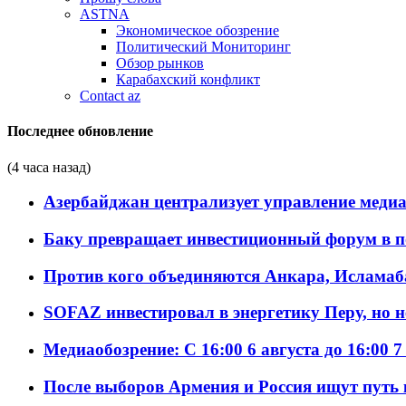
ASTNA
Экономическое обозрение
Политический Мониторинг
Обзор рынков
Карабахский конфликт
Contact az
Последнее обновление
(4 часа назад)
Азербайджан централизует управление меди
Баку превращает инвестиционный форум в п
Против кого объединяются Анкара, Исламаб
SOFAZ инвестировал в энергетику Перу, но 
Медиаобозрение: С 16:00 6 августа до 16:00 7
После выборов Армения и Россия ищут путь к