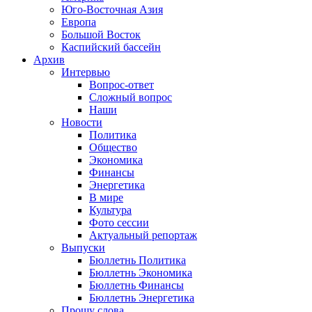
Юго-Восточная Азия
Европа
Большой Восток
Каспийский бассейн
Архив
Интервью
Вопрос-ответ
Сложный вопрос
Наши
Новости
Политика
Общество
Экономика
Финансы
Энергетика
В мире
Культура
Фото сессии
Актуальный репортаж
Выпуски
Бюллетнь Политика
Бюллетнь Экономика
Бюллетнь Финансы
Бюллетнь Энергетика
Прошу слова