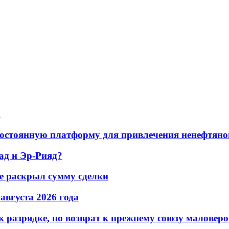
а
остоянную платформу для привлечения ненефтяно
ад и Эр-Рияд?
не раскрыл сумму сделки
 августа 2026 года
 разрядке, но возврат к прежнему союзу маловеро