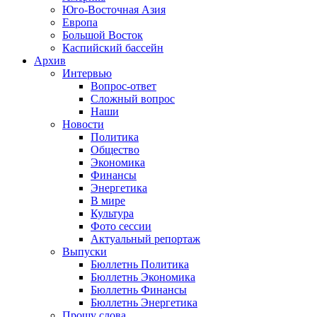
Юго-Восточная Азия
Европа
Большой Восток
Каспийский бассейн
Архив
Интервью
Вопрос-ответ
Сложный вопрос
Наши
Новости
Политика
Общество
Экономика
Финансы
Энергетика
В мире
Культура
Фото сессии
Актуальный репортаж
Выпуски
Бюллетнь Политика
Бюллетнь Экономика
Бюллетнь Финансы
Бюллетнь Энергетика
Прошу слова