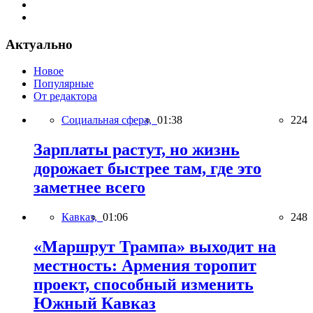
Актуально
Новое
Популярные
От редактора
Социальная сфера,
01:38
224
Зарплаты растут, но жизнь
дорожает быстрее там, где это
заметнее всего
Кавказ,
01:06
248
«Маршрут Трампа» выходит на
местность: Армения торопит
проект, способный изменить
Южный Кавказ