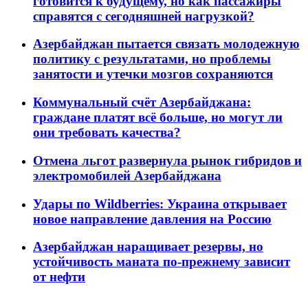
готовится к будущему, но как пассажиры
справятся с сегодняшней нагрузкой?
Азербайджан пытается связать молодежную
политику с результатами, но проблемы
занятости и утечки мозгов сохраняются
Коммунальный счёт Азербайджана:
граждане платят всё больше, но могут ли
они требовать качества?
Отмена льгот развернула рынок гибридов и
электромобилей Азербайджана
Удары по Wildberries: Украина открывает
новое направление давления на Россию
Азербайджан наращивает резервы, но
устойчивость маната по-прежнему зависит
от нефти