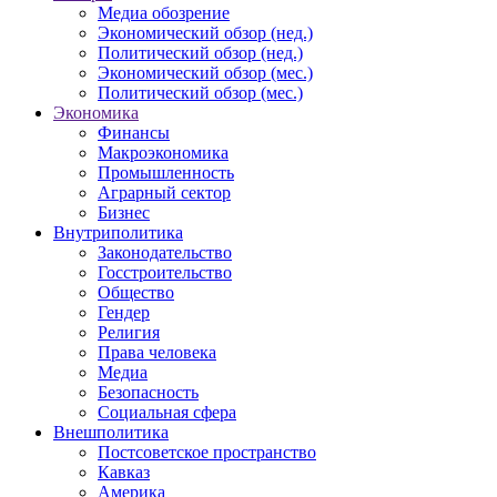
Медиа обозрение
Экономический обзор (нед.)
Политический обзор (нед.)
Экономический обзор (мес.)
Политический обзор (мес.)
Экономика
Финансы
Макроэкономика
Промышленность
Аграрный сектор
Бизнес
Внутриполитика
Законодательство
Госстроительство
Общество
Гендер
Религия
Права человека
Медиа
Безопасность
Социальная сфера
Внешполитика
Постсоветское пространство
Кавказ
Америка