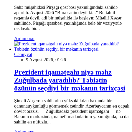
Sahə müşahidəsi Pirşağı qəsəbəsi yaxınlığındakı sahildə
aparılıb. Avqust 2026 “Bura sənin deyil ki...” Bu təhlil
rəqəmlə deyil, adi bir müşahidə ilə başlayır. Müəllif Xəzər
sahilində, Pirşağı qəsəbəsi yaxınlığında belə bir vəziyyətlə
rastlaşıb: bir...
Ardını oxu
Cəmiyyət
9 Avqust 2026, 01:26
Prezident iqamətgahı niyə məhz
Zuğulbada yaradılıb? Təbiətin
özünün seçdiyi bir məkanın tarixçəsi
Şimali Abşeron sahillərinə yüksəklikdən baxanda bir
qanunauyğunluğu görməmək çətindir. Azərbaycanın ən qapalı
dövlət ərazisi — Zuğulbadakı prezident iqamətgahı — nə
Bakının mərkəzində, nə neft mədənlərinin yaxınlığında, nə də
sahilin ən nüfuzlu...
Ardını oxu