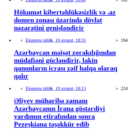
Hökumət kibertəhlükəsizlik və .az
domen zonası üzərində dövlət
nəzarətini genişləndirir
Ekspress təhlil,
10 avqust, 18:31
194
Azərbaycan məişət zorakılığından
müdafiəni gücləndirir, lakin
qanunların icrası zəif halqa olaraq
qalır
Ekspress təhlil,
10 avqust, 18:13
224
Əliyev müharibə zamanı
Azərbaycanın İrana göstərdiyi
yardımın etirafından sonra
Pezeşkiana təşəkkür edib