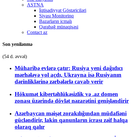
ASTNA
İqtisadiyyat Göstəriciləri
Siyası Monitorinq
Bazarların icmalı
Qarabağ münaqişəsi
Contact az
Son yenilənmə
(54 d. əvvəl)
Müharibə evlərə çatır: Rusiya yeni dağıdıcı
mərhələyə yol açdı, Ukrayna isə Rusiyanın
dərinliklərinə zərbələrlə cavab verir
Hökumət kibertəhlükəsizlik və .az domen
zonası üzərində dövlət nəzarətini genişləndirir
Azərbaycan məişət zorakılığından müdafiəni
gücləndirir, lakin qanunların icrası zəif halqa
olaraq qalır