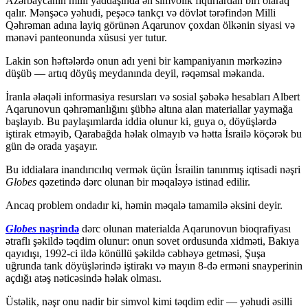
Azərbaycanın milli yaddaşında ən simvolik fiqurlardan biri olaraq
qalır. Mənşəcə yəhudi, peşəcə tankçı və dövlət tərəfindən Milli
Qəhrəman adına layiq görünən Aqarunov çoxdan ölkənin siyasi və
mənəvi panteonunda xüsusi yer tutur.
Lakin son həftələrdə onun adı yeni bir kampaniyanın mərkəzinə
düşüb — artıq döyüş meydanında deyil, rəqəmsal məkanda.
İranla əlaqəli informasiya resursları və sosial şəbəkə hesabları Albert
Aqarunovun qəhrəmanlığını şübhə altına alan materiallar yaymağa
başlayıb. Bu paylaşımlarda iddia olunur ki, guya o, döyüşlərdə
iştirak etməyib, Qarabağda həlak olmayıb və hətta İsrailə köçərək bu
gün də orada yaşayır.
Bu iddialara inandırıcılıq vermək üçün İsrailin tanınmış iqtisadi nəşri
Globes
qəzetində dərc olunan bir məqaləyə istinad edilir.
Ancaq problem ondadır ki, həmin məqalə tamamilə əksini deyir.
Globes
nəşrində
dərc olunan materialda Aqarunovun bioqrafiyası
ətraflı şəkildə təqdim olunur: onun sovet ordusunda xidməti, Bakıya
qayıdışı, 1992-ci ildə könüllü şəkildə cəbhəyə getməsi, Şuşa
uğrunda tank döyüşlərində iştirakı və mayın 8-də erməni snayperinin
açdığı atəş nəticəsində həlak olması.
Üstəlik, nəşr onu nadir bir simvol kimi təqdim edir — yəhudi əsilli