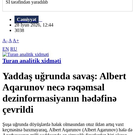
Sİ tərəfindən yaradılıb
Cəmiyyət
28 İyun 2026, 12:44
3038
A-
A
A+
EN
RU
Turan analitik xidməti
Yaddaş uğrunda savaş: Albert
Aqarunov necə rəqəmsal
dezinformasiyanın hədəfinə
çevrildi
Şuşa uğrunda döyüşlərdə həlak olmasından otuz ildən artıq vaxt
keçməsinə baxmayaraq, Albert Aqarunov (Albert Agarunov) hələ də