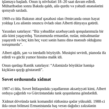
işləməyə başladı. Onun iş növbələri 18–20 saat davam edirdi.
Müharibədən sonra Bakıda qaldı, ailə qurdu və yəhudi ənənələrini
qoruyub saxladı.
1969-cu ildə Bakının ətraf qəsəbəsi olan Əmircanda onun həyat
yoldaşı Lea ailənin onuncu övladı olan Alberti dünyaya gətirdi.
Yaxınları xatırlayır: “Biz yəhudilər azərbaycanlı qonşularımızla bir
ailə kimi yaşayırdıq. Yaxınımızda ermənilər, ruslar, müsəlmanlar
yaşayırdı və heç kim heç vaxt sənin hansı dinə mənsub olduğunu
soruşmurdu”.
Albert ağıllı, şən və istedadlı böyüyüb. Musiqini sevirdi, pianoda ifa
edirdi və güclü yumor hissinə malik idi.
Onun qardaşı Rantik xatırlayır: “Ailəmizdə böyüklər həmişə
kiçiklərə qayğı göstərərdi”.
Sovet ordusunda xidmət
1987-ci ildə, Sovet İttifaqındakı yaşıdlarının əksəriyyəti kimi, Albert
orduya çağırıldı və Gürcüstandakı tank qoşunlarına göndərildi.
Xidmət dövründə tank komandiri rütbəsinə qədər yüksəldi. 1988-ci
ildə onun bölməsi Ermənistanda baş verən dağıdıcı zəlzələnin