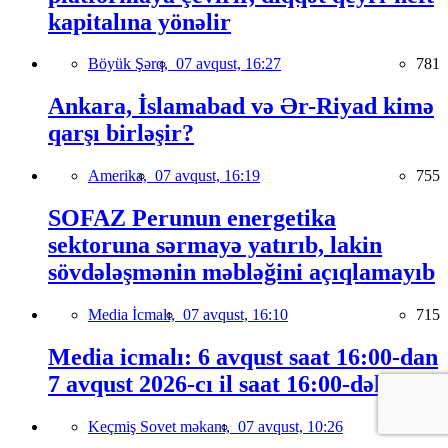
kapitalına yönəlir
Böyük Şərq,
07 avqust, 16:27
781
Ankara, İslamabad və Ər-Riyad kimə
qarşı birləşir?
Amerika,
07 avqust, 16:19
755
SOFAZ Perunun energetika
sektoruna sərmayə yatırıb, lakin
sövdələşmənin məbləğini açıqlamayıb
Media İcmalı,
07 avqust, 16:10
715
Media icmalı: 6 avqust saat 16:00-dan
7 avqust 2026-cı il saat 16:00-dək
Keçmiş Sovet məkanı,
07 avqust, 10:26
810