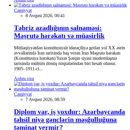
Cəmiyyət
8 Avqust 2026, 00:41
Təbriz azadlığının salnaməsi:
Məşrutə hərəkatı və müasirlik
Mütləqiyyətdən konstitusiyalı idarəçiliyə gedən yol XX əsrin
əvvəllərində İran tarixində baş verən İran Məşrutə hərəkatı
(Konstitusiya hərəkatı) Yaxın Şərqin siyasi modernləşmə
tarixində mühüm dönüş nöqtələrindən biri hesab olunur.
1905–1911-ci...
Ardını oxu
Cəmiyyət
7 Avqust 2026, 08:59
Diplom var, iş yoxdur: Azərbaycanda
təhsil niyə gənclərin məşğulluğuna
təminat vermir?