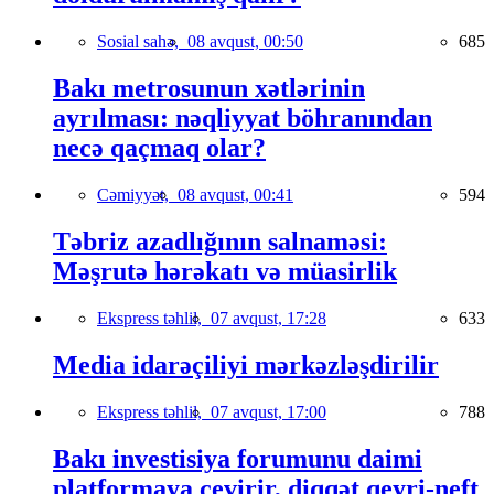
Sosial sahə,
08 avqust, 00:50
685
Bakı metrosunun xətlərinin
ayrılması: nəqliyyat böhranından
necə qaçmaq olar?
Cəmiyyət,
08 avqust, 00:41
594
Təbriz azadlığının salnaməsi:
Məşrutə hərəkatı və müasirlik
Ekspress təhlil,
07 avqust, 17:28
633
Media idarəçiliyi mərkəzləşdirilir
Ekspress təhlil,
07 avqust, 17:00
788
Bakı investisiya forumunu daimi
platformaya çevirir, diqqət qeyri-neft