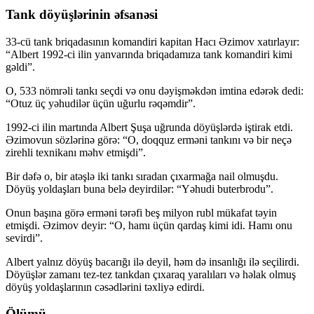
Tank döyüşlərinin əfsanəsi
33-cü tank briqadasının komandiri kapitan Hacı Əzimov xatırlayır:
“Albert 1992-ci ilin yanvarında briqadamıza tank komandiri kimi
gəldi”.
O, 533 nömrəli tankı seçdi və onu dəyişməkdən imtina edərək dedi:
“Otuz üç yəhudilər üçün uğurlu rəqəmdir”.
1992-ci ilin martında Albert Şuşa uğrunda döyüşlərdə iştirak etdi.
Əzimovun sözlərinə görə: “O, doqquz erməni tankını və bir neçə
zirehli texnikanı məhv etmişdi”.
Bir dəfə o, bir atəşlə iki tankı sıradan çıxarmağa nail olmuşdu.
Döyüş yoldaşları buna belə deyirdilər: “Yəhudi buterbrodu”.
Onun başına görə erməni tərəfi beş milyon rubl mükafat təyin
etmişdi. Əzimov deyir: “O, hamı üçün qardaş kimi idi. Hamı onu
sevirdi”.
Albert yalnız döyüş bacarığı ilə deyil, həm də insanlığı ilə seçilirdi.
Döyüşlər zamanı tez-tez tankdan çıxaraq yaralıları və həlak olmuş
döyüş yoldaşlarının cəsədlərini təxliyə edirdi.
Ölümü