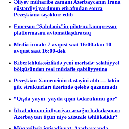
Əliyev müharibə zamanı Azərbaycanın İrana
göstərdiyi yardımın etirafından sonra
Pezeşkiana təşəkkür edib
Emerson “Şahdəniz”in pilotsuz kompressor
platformasını avtomatlaşdıracaq
Media icmalı: 7 avqust saat 16:00-dan 10
avqust saat 16:00-dək
Kibertəhlükəsizlikdə yeni mərhələ: səlahiyyət
bölgüsündən real müdafiə qabiliyyətinə
Pezeşkian Xameneinin dəstəyini aldı — lakin
güc strukturları üzərində qələbə qazanmadı
“Qışda yayın, yayda qışın tədarükünü gör”
İdxal olunan inflyasiya: ərzağın bahalaşması
Azərbaycan üçün niyə xüsusilə təhlükəlidir?
Müqaviləsiz iqtisadiyyat: Azərbaycanda