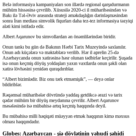
Belə informasiya kampaniyaları son illərdə regional qarşıdurmanın
mühüm hissəsinə çevrilib. Xüsusilə 2020-ci il müharibəsindən və
Bakı ilə Təl-Əviv arasında strateji əməkdaşlığın dərinləşməsindən
sonra İran mediası simvolik fiqurları daha tez-tez informasiya təzyiqi
aləti kimi istifadə edir.
Albert Aqarunov bu simvollardan ən önəmlilərindən biridir.
Onun tankı bu gün də Bakının Hərbi Tarix Muzeyində saxlanılır.
Onun adı küçələrə və məktəblərə verilib. Hər il aprelin 25-də
Azərbaycanda onun xatirəsinə həsr olunan tədbirlər keçirilir. Şuşada
isə onun keçmiş döyüş yoldaşları yaxın vaxtlarda onun şəkli olan
xatirə lövhəsini yenidən quraşdırıblar.
“Albert bizimlədir. Biz onu tərk etməmişik”, — deyə onlar
bildiriblər.
Rəqəmsal müharibələr dövründə yaddaş getdikcə ərazi və tarix
qədər mühüm bir döyüş meydanına çevrilir. Albert Aqarunov
məsələsində isə mübahisə artıq keçmiş haqqında deyil.
Bu mübahisə milli həqiqəti müəyyən etmək haqqının kimə məxsus
olması haqqındadır.
Globes: Azərbaycan - şiə dövlətinin yəhudi şəhidi