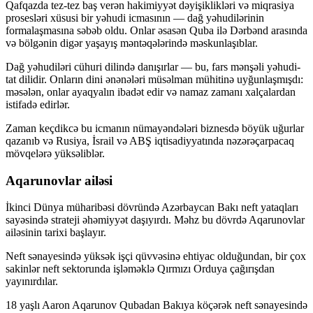
Qafqazda tez-tez baş verən hakimiyyət dəyişiklikləri və miqrasiya
prosesləri xüsusi bir yəhudi icmasının — dağ yəhudilərinin
formalaşmasına səbəb oldu. Onlar əsasən Quba ilə Dərbənd arasında
və bölgənin digər yaşayış məntəqələrində məskunlaşıblar.
Dağ yəhudiləri cühuri dilində danışırlar — bu, fars mənşəli yəhudi-
tat dilidir. Onların dini ənənələri müsəlman mühitinə uyğunlaşmışdı:
məsələn, onlar ayaqyalın ibadət edir və namaz zamanı xalçalardan
istifadə edirlər.
Zaman keçdikcə bu icmanın nümayəndələri biznesdə böyük uğurlar
qazanıb və Rusiya, İsrail və ABŞ iqtisadiyyatında nəzərəçarpacaq
mövqelərə yüksəliblər.
Aqarunovlar ailəsi
İkinci Dünya müharibəsi dövründə Azərbaycan Bakı neft yataqları
sayəsində strateji əhəmiyyət daşıyırdı. Məhz bu dövrdə Aqarunovlar
ailəsinin tarixi başlayır.
Neft sənayesində yüksək işçi qüvvəsinə ehtiyac olduğundan, bir çox
sakinlər neft sektorunda işləməklə Qırmızı Orduya çağırışdan
yayınırdılar.
18 yaşlı Aaron Aqarunov Qubadan Bakıya köçərək neft sənayesində