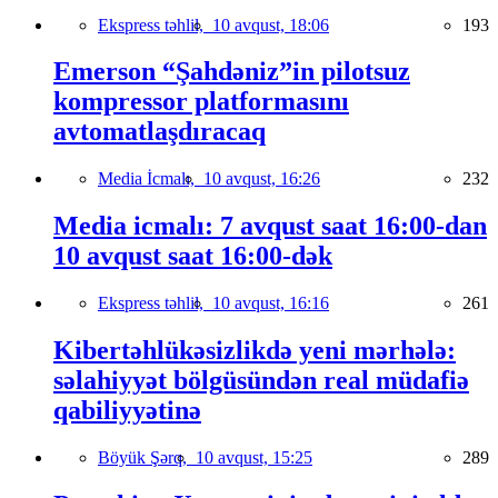
Ekspress təhlil,
10 avqust, 18:06
193
Emerson “Şahdəniz”in pilotsuz
kompressor platformasını
avtomatlaşdıracaq
Media İcmalı,
10 avqust, 16:26
232
Media icmalı: 7 avqust saat 16:00-dan
10 avqust saat 16:00-dək
Ekspress təhlil,
10 avqust, 16:16
261
Kibertəhlükəsizlikdə yeni mərhələ:
səlahiyyət bölgüsündən real müdafiə
qabiliyyətinə
Böyük Şərq,
10 avqust, 15:25
289