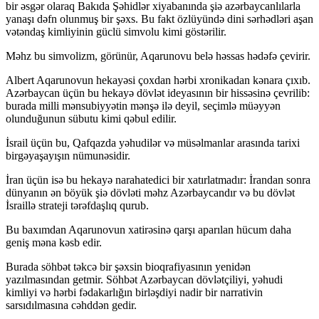
bir əsgər olaraq Bakıda Şəhidlər xiyabanında şiə azərbaycanlılarla
yanaşı dəfn olunmuş bir şəxs. Bu fakt özlüyündə dini sərhədləri aşan
vətəndaş kimliyinin güclü simvolu kimi göstərilir.
Məhz bu simvolizm, görünür, Aqarunovu belə həssas hədəfə çevirir.
Albert Aqarunovun hekayəsi çoxdan hərbi xronikadan kənara çıxıb.
Azərbaycan üçün bu hekayə dövlət ideyasının bir hissəsinə çevrilib:
burada milli mənsubiyyətin mənşə ilə deyil, seçimlə müəyyən
olunduğunun sübutu kimi qəbul edilir.
İsrail üçün bu, Qafqazda yəhudilər və müsəlmanlar arasında tarixi
birgəyaşayışın nümunəsidir.
İran üçün isə bu hekayə narahatedici bir xatırlatmadır: İrandan sonra
dünyanın ən böyük şiə dövləti məhz Azərbaycandır və bu dövlət
İsraillə strateji tərəfdaşlıq qurub.
Bu baxımdan Aqarunovun xatirəsinə qarşı aparılan hücum daha
geniş məna kəsb edir.
Burada söhbət təkcə bir şəxsin bioqrafiyasının yenidən
yazılmasından getmir. Söhbət Azərbaycan dövlətçiliyi, yəhudi
kimliyi və hərbi fədakarlığın birləşdiyi nadir bir narrativin
sarsıdılmasına cəhddən gedir.