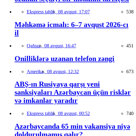
Ekspress təhlil,
08 avqust, 17:07
538
Məhkəmə icmalı: 6–7 avqust 2026-cı
il
Qafqaz,
08 avqust, 16:47
451
Onilliklərə uzanan telefon zəngi
Amerika,
08 avqust, 12:32
673
ABŞ-ın Rusiyaya qarşı yeni
sanksiyaları Azərbaycan üçün risklər
və imkanlar yaradır
Ekspress təhlil,
08 avqust, 00:52
740
Azərbaycanda 65 min vakansiya niyə
doldurulmamış qalır?