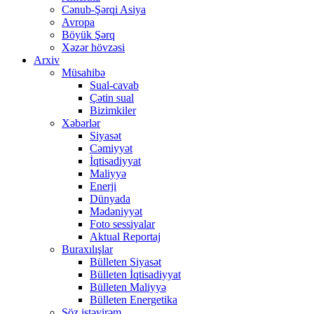
Cənub-Şərqi Asiya
Avropa
Böyük Şərq
Xəzər hövzəsi
Arxiv
Müsahibə
Sual-cavab
Çətin sual
Bizimkiler
Xəbərlər
Siyasət
Cəmiyyət
İqtisadiyyat
Maliyyə
Enerji
Dünyada
Mədəniyyət
Foto sessiyalar
Aktual Reportaj
Buraxılışlar
Bülleten Siyasət
Bülleten İqtisadiyyat
Bülleten Maliyyə
Bülleten Energetika
Söz istəyirəm