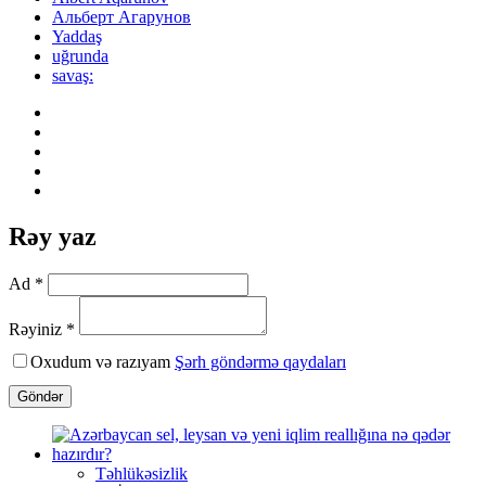
Альберт Агарунов
Yaddaş
uğrunda
savaş:
Rəy yaz
Ad *
Rəyiniz *
Oxudum və razıyam
Şərh göndərmə qaydaları
Göndər
Təhlükəsizlik