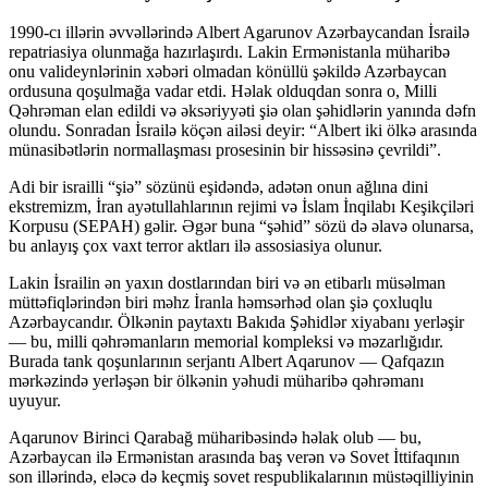
1990-cı illərin əvvəllərində Albert Agarunov Azərbaycandan İsrailə
repatriasiya olunmağa hazırlaşırdı. Lakin Ermənistanla müharibə
onu valideynlərinin xəbəri olmadan könüllü şəkildə Azərbaycan
ordusuna qoşulmağa vadar etdi. Həlak olduqdan sonra o, Milli
Qəhrəman elan edildi və əksəriyyəti şiə olan şəhidlərin yanında dəfn
olundu. Sonradan İsrailə köçən ailəsi deyir: “Albert iki ölkə arasında
münasibətlərin normallaşması prosesinin bir hissəsinə çevrildi”.
Adi bir israilli “şiə” sözünü eşidəndə, adətən onun ağlına dini
ekstremizm, İran ayətullahlarının rejimi və İslam İnqilabı Keşikçiləri
Korpusu (SEPAH) gəlir. Əgər buna “şəhid” sözü də əlavə olunarsa,
bu anlayış çox vaxt terror aktları ilə assosiasiya olunur.
Lakin İsrailin ən yaxın dostlarından biri və ən etibarlı müsəlman
müttəfiqlərindən biri məhz İranla həmsərhəd olan şiə çoxluqlu
Azərbaycandır. Ölkənin paytaxtı Bakıda Şəhidlər xiyabanı yerləşir
— bu, milli qəhrəmanların memorial kompleksi və məzarlığıdır.
Burada tank qoşunlarının serjantı Albert Aqarunov — Qafqazın
mərkəzində yerləşən bir ölkənin yəhudi müharibə qəhrəmanı
uyuyur.
Aqarunov Birinci Qarabağ müharibəsində həlak olub — bu,
Azərbaycan ilə Ermənistan arasında baş verən və Sovet İttifaqının
son illərində, eləcə də keçmiş sovet respublikalarının müstəqilliyinin