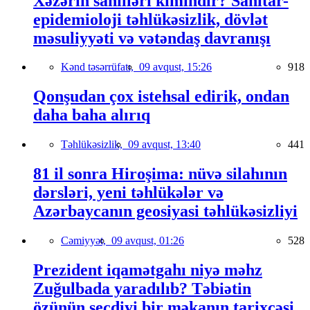
Xəzərin sahilləri kimindir? Sanitar-
epidemioloji təhlükəsizlik, dövlət
məsuliyyəti və vətəndaş davranışı
Kənd təsərrüfatı,
09 avqust, 15:26
918
Qonşudan çox istehsal edirik, ondan
daha baha alırıq
Təhlükəsizlik,
09 avqust, 13:40
441
81 il sonra Hiroşima: nüvə silahının
dərsləri, yeni təhlükələr və
Azərbaycanın geosiyasi təhlükəsizliyi
Cəmiyyət,
09 avqust, 01:26
528
Prezident iqamətgahı niyə məhz
Zuğulbada yaradılıb? Təbiətin
özünün seçdiyi bir məkanın tarixçəsi