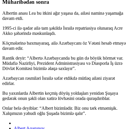
Müharibədən sonra
Albertin anası Lea bu itkini ağır yaşasa da, ailəsi naminə yaşamağa
davam etdi.
1995-ci ilə qədər ailə tam şəkildə İsrailə repatriasiya olunaraq Acre
Akko şəhərində məskunlaşdı.
Köçmələrinə baxmayaraq, ailə Azərbaycanı öz Vətəni hesab etməyə
davam edir.
Rantik deyir: “Albertə Azərbaycanda bu gün də böyük hörmət var.
Müdafiə Nazirliyi, Prezident Administrasiyası və Diasporla İş üzrə
Dövlət Komitəsi bizimlə əlaqə saxlayır”.
Azərbaycan rəsmiləri İsrailə səfər etdikdə mütləq ailəni ziyarət
edirlər.
Bu yaxınlarda Albertin keçmiş döyüş yoldaşları yenidən Şuşaya
gedərək onun şəkli olan xatirə lövhəsini orada quraşdırıblar.
Onlar belə deyiblər: “Albert bizimlədir. Biz onu tərk etməmişik.
Xalqımızın yəhudi oğlu Şuşada bizimlə qalır”.
Albert Aqarunov