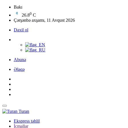
Bakı
0
26.8
C
Çərşənbə axşamı, 11 Avqust 2026
Daxil ol
Abunə
Əlaqə
Turan
Ekspress təhlil
İcmallar