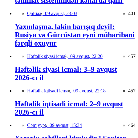
təminat sistemindən kənarda qalır
Qafqaz,
09 avqust, 23:03
401
Yaxınlaşma, lakin barışıq deyil:
Rusiya və Gürcüstan eyni müharibəni
fərqli oxuyur
Həftəlik siyasi icmal,
09 avqust, 22:20
457
Həftəlik siyasi icmal: 3–9 avqust
2026-cı il
Həftəlik iqtisadi icmal,
09 avqust, 22:18
457
Həftəlik iqtisadi icmal: 2–9 avqust
2026-cı il
Cəmiyyət,
09 avqust, 15:34
464