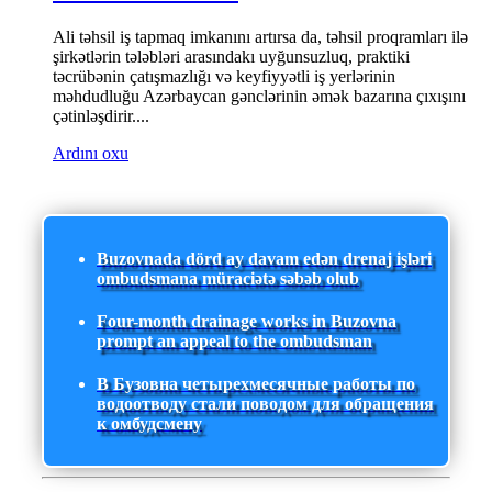
Ali təhsil iş tapmaq imkanını artırsa da, təhsil proqramları ilə
şirkətlərin tələbləri arasındakı uyğunsuzluq, praktiki
təcrübənin çatışmazlığı və keyfiyyətli iş yerlərinin
məhdudluğu Azərbaycan gənclərinin əmək bazarına çıxışını
çətinləşdirir....
Ardını oxu
Buzovnada dörd ay davam edən drenaj işləri
ombudsmana müraciətə səbəb olub
Four-month drainage works in Buzovna
prompt an appeal to the ombudsman
В Бузовна четырехмесячные работы по
водоотводу стали поводом для обращения
к омбудсмену