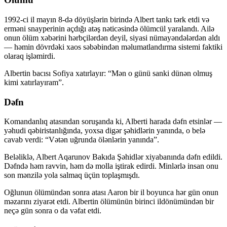
1992-ci il mayın 8-də döyüşlərin birində Albert tankı tərk etdi və
erməni snayperinin açdığı atəş nəticəsində ölümcül yaralandı. Ailə
onun ölüm xəbərini hərbçilərdən deyil, siyasi nümayəndələrdən aldı
— həmin dövrdəki xaos səbəbindən məlumatlandırma sistemi faktiki
olaraq işləmirdi.
Albertin bacısı Sofiya xatırlayır: “Mən o günü sanki dünən olmuş
kimi xatırlayıram”.
Dəfn
Komandanlıq atasından soruşanda ki, Alberti harada dəfn etsinlər —
yəhudi qəbiristanlığında, yoxsa digər şəhidlərin yanında, o belə
cavab verdi: “Vətən uğrunda ölənlərin yanında”.
Beləliklə, Albert Aqarunov Bakıda Şəhidlər xiyabanında dəfn edildi.
Dəfndə həm ravvin, həm də molla iştirak edirdi. Minlərlə insan onu
son mənzilə yola salmaq üçün toplaşmışdı.
Oğlunun ölümündən sonra atası Aaron bir il boyunca hər gün onun
məzarını ziyarət etdi. Albertin ölümünün birinci ildönümündən bir
neçə gün sonra o da vəfat etdi.