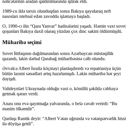
nəticələrinin aradan qaldırılmasında iştirak etdi.
1989-cu ildə tərxis olunduqdan sonra Bakıya qayıdaraq neft
nasosları istehsal edən zavodda işləməyə başladı.
O, 1990-cı ilin “Qara Yanvar” hadisələrini yaşadı. Həmin vaxt sovet
qoşunları Bakıya daxil olaraq yüzdən çox dinc sakini öldürmüşdü.
Müharibə seçimi
Sovet İttifaqının dağılmasından sonra Azərbaycan müstəqillik
qazandı, lakin dərhal Qarabağ müharibəsinə cəlb olundu.
Əvvəlcə Albert İsrailə köçməyi planlaşdırırdı və repatriasiya üçün
bütün lazımi sənədləri artıq hazırlamışdı. Lakin müharibə hər şeyi
dəyişdi.
Valideynləri Ukraynada olduğu vaxt o, könüllü şəkildə cəbhəyə
getmək qərarı verdi.
Anası onu evə qayıtmağa yalvaranda, o belə cavab verirdi: “Bu
mənim ölkəmdir”.
Qardaşı Rantik deyir: “Albert Vətən uğrunda və vətənpərvərlik hissi
ilə döyüşə getdi”.