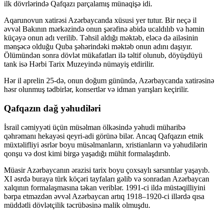
ilk dövrlərində Qafqazı parçalamış münaqişə idi.
Aqarunovun xatirəsi Azərbaycanda xüsusi yer tutur. Bir neçə il
əvvəl Bakının mərkəzində onun şərəfinə abidə ucaldılıb və həmin
küçəyə onun adı verilib. Təhsil aldığı məktəb, eləcə də ailəsinin
mənşəcə olduğu Quba şəhərindəki məktəb onun adını daşıyır.
Ölümündən sonra dövlət mükafatları ilə təltif olunub, döyüşdüyü
tank isə Hərbi Tarix Muzeyində nümayiş etdirilir.
Hər il aprelin 25-də, onun doğum günündə, Azərbaycanda xatirəsinə
həsr olunmuş tədbirlər, konsertlər və idman yarışları keçirilir.
Qafqazın dağ yəhudiləri
İsrail cəmiyyəti üçün müsəlman ölkəsində yəhudi müharibə
qəhrəmanı hekayəsi qeyri-adi görünə bilər. Ancaq Qafqazın etnik
müxtəlifliyi əsrlər boyu müsəlmanların, xristianların və yəhudilərin
qonşu və dost kimi birgə yaşadığı mühit formalaşdırıb.
Müasir Azərbaycanın ərazisi tarix boyu çoxsaylı sarsıntılar yaşayıb.
XI əsrdə buraya türk köçəri tayfaları gəlib və sonradan Azərbaycan
xalqının formalaşmasına təkan veriblər. 1991-ci ildə müstəqilliyini
bərpa etməzdən əvvəl Azərbaycan artıq 1918–1920-ci illərdə qısa
müddətli dövlətçilik təcrübəsinə malik olmuşdu.