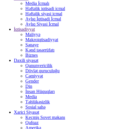
Media İcmalı
Həftəlik iqtisadi icmal
Həftəlik siyasi icmal
Aylıq İqtisadi İcmal
Aylıq Siyasi İcmal
İqtisadiyyat
Maliyyə
Makroiqtisadiyyat
Sənaye
Kənd təsərrüfatı
Biznes
Daxili siyasət
Qanunvericilik
Dövlət quruculuğu
Cəmiyyət
Gender
Din
İnsan Hüquqları
Media
Təhlükəsizlik
Sosial sahə
Xarici Siyasət
Keçmiş Sovet məkanı
Qafqaz
Amerika