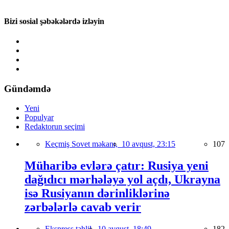
Bizi sosial şəbəkələrdə izləyin
Gündəmdə
Yeni
Populyar
Redaktorun seçimi
Keçmiş Sovet məkanı,
10 avqust, 23:15
107
Müharibə evlərə çatır: Rusiya yeni
dağıdıcı mərhələyə yol açdı, Ukrayna
isə Rusiyanın dərinliklərinə
zərbələrlə cavab verir
Ekspress təhlil,
10 avqust, 18:49
182