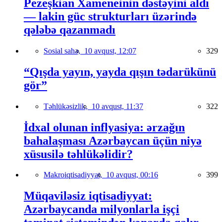
Pezeşkian Xameneinin dəstəyini aldı
— lakin güc strukturları üzərində
qələbə qazanmadı
Sosial sahə,
10 avqust, 12:07
329
“Qışda yayın, yayda qışın tədarükünü
gör”
Təhlükəsizlik,
10 avqust, 11:37
322
İdxal olunan inflyasiya: ərzağın
bahalaşması Azərbaycan üçün niyə
xüsusilə təhlükəlidir?
Makroiqtisadiyyat,
10 avqust, 00:16
399
Müqaviləsiz iqtisadiyyat:
Azərbaycanda milyonlarla işçi