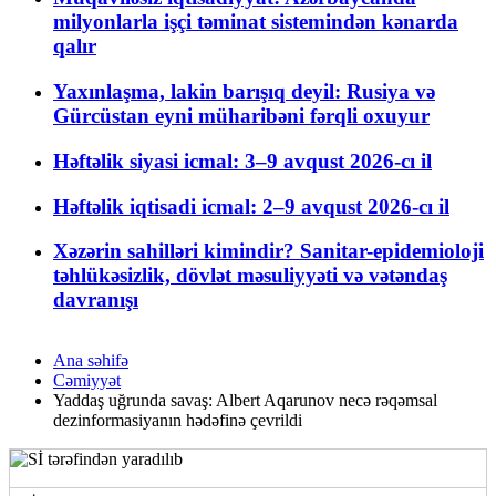
milyonlarla işçi təminat sistemindən kənarda
qalır
Yaxınlaşma, lakin barışıq deyil: Rusiya və
Gürcüstan eyni müharibəni fərqli oxuyur
Həftəlik siyasi icmal: 3–9 avqust 2026-cı il
Həftəlik iqtisadi icmal: 2–9 avqust 2026-cı il
Xəzərin sahilləri kimindir? Sanitar-epidemioloji
təhlükəsizlik, dövlət məsuliyyəti və vətəndaş
davranışı
Ana səhifə
Cəmiyyət
Yaddaş uğrunda savaş: Albert Aqarunov necə rəqəmsal
dezinformasiyanın hədəfinə çevrildi