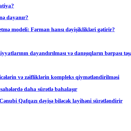
atiya?
nə dayanır?
ə modeli: Fərman hansı dəyişiklikləri gətirir?
yyatlarının dayandırılması və danışıqların bərpası tə
ticələrin və zəifliklərin kompleks qiymətləndirilməsi
 sahələrdə daha sürətlə bahalaşır
ənubi Qafqazı dəyişə biləcək layihəni sürətləndirir