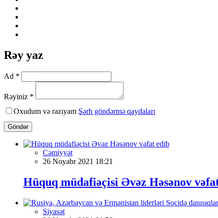
Rəy yaz
Ad *
Rəyiniz *
Oxudum və razıyam
Şərh göndərmə qaydaları
Göndər
Cəmiyyət
26 Noyabr 2021 18:21
Hüquq müdafiəçisi Əvəz Həsənov vəfat
Siyasət