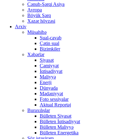
Cənub-Şərqi Asiya
Avropa
Böyük Şərq
Xəzər hövzəsi
Arxiv
Müsahibə
Sual-cavab
Çətin sual
Bizimkiler
Xəbərlər
Siyasət
Cəmiyyət
İqtisadiyyat
Maliyyə
Enerji
Dünyada
Mədəniyyət
Foto sessiyalar
Aktual Reportaj
Buraxılışlar
Bülleten Siyasət
Bülleten İqtisadiyyat
Bülleten Maliyyə
Bülleten Energetika
Söz istəyirəm