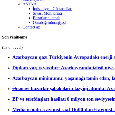
ASTNA
İqtisadiyyat Göstəriciləri
Siyası Monitorinq
Bazarların icmalı
Qarabağ münaqişəsi
Contact az
Son yenilənmə
(53 d. əvvəl)
Azərbaycan qazı Türkiyənin Avropadakı enerji am
Diplom var, iş yoxdur: Azərbaycanda təhsil niyə
Azərbaycan minimumu: yaşamağı təmin edən, la
Ənənəvi bazarlar şəbəkələrin təzyiqi altında: Azə
BP və tərəfdaşları hasilatı 8 milyon ton səviyyəs
Media icmalı: 5 avqust saat 16:00-dan 6 avqust 2