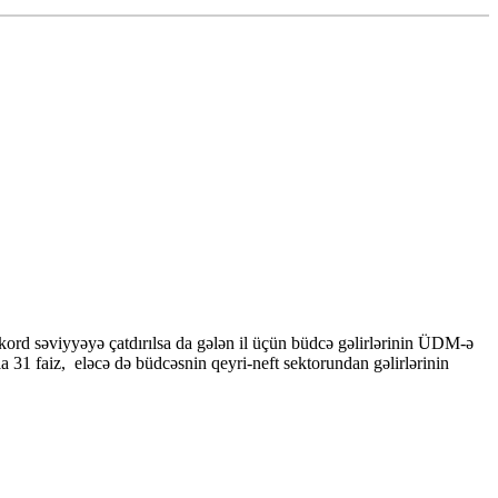
ekord səviyyəyə çatdırılsa da gələn il üçün büdcə gəlirlərinin ÜDM-ə
qla 31 faiz, eləcə də büdcəsnin qeyri-neft sektorundan gəlirlərinin