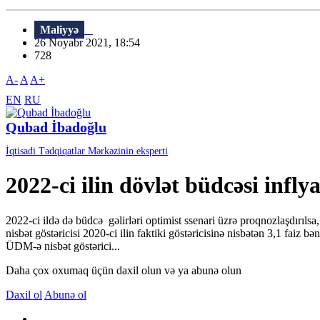
Maliyyə
26 Noyabr 2021, 18:54
728
A-
A
A+
EN
RU
Qubad İbadoğlu
İqtisadi Tədqiqatlar Mərkəzinin eksperti
2022-ci ilin dövlət büdcəsi infl
2022-ci ildə də büdcə gəlirləri optimist ssenari üzrə proqnozlaşdırıl
nisbət göstəricisi 2020-ci ilin faktiki göstəricisinə nisbətən 3,1 faiz 
ÜDM-ə nisbət göstərici...
Daha çox oxumaq üçün daxil olun və ya abunə olun
Daxil ol
Abunə ol