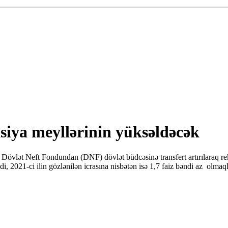
yasiya meyllərinin yüksəldəcək
sa, Dövlət Neft Fondundan (DNF) dövlət büdcəsinə transfert artırılaraq r
bəndi, 2021-ci ilin gözlənilən icrasına nisbətən isə 1,7 faiz bəndi az olma