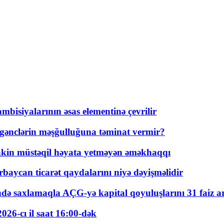
bisiyalarının əsas elementinə çevrilir
 gənclərin məşğulluğuna təminat vermir?
kin müstəqil həyata yetməyən əməkhaqqı
rbaycan ticarət qaydalarını niyə dəyişməlidir
ində saxlamaqla AÇG-yə kapital qoyuluşlarını 31 faiz ar
026-cı il saat 16:00-dək