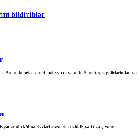
ni bildiriblər
ır
b. Bununla belə, xarici maliyyə dayanıqlılığı neft-qaz gəlirlərindən və
ər
yətlərinin köhnə riskləri arasındakı ziddiyyəti üzə çıxarır.