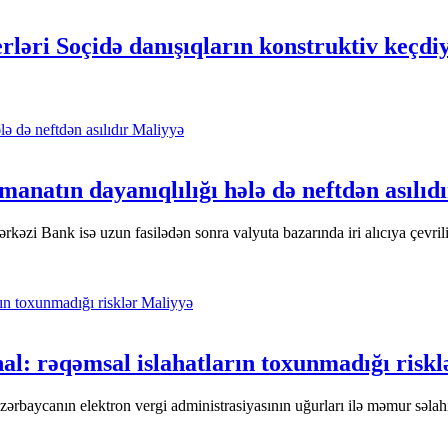
ləri Soçidə danışıqların konstruktiv keçdiyi
Maliyyə
manatın dayanıqlılığı hələ də neftdən asılıd
rkəzi Bank isə uzun fasilədən sonra valyuta bazarında iri alıcıya çevrili
Maliyyə
al: rəqəmsal islahatların toxunmadığı riskl
zərbaycanın elektron vergi administrasiyasının uğurları ilə məmur səlahiy