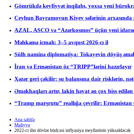
Gömrükdə keyfiyyət inqilabı, yoxsa yeni bürokr
Ceyhun Bayramovun Kiyev səfərinin arxasında 
AZAL, ASCO və “Azərkosmos” üçün yeni idarəetm
Məhkəmə icmalı: 3–5 avqust 2026-cı il
Sülh naminə diplomatiya: Tokayevin döyüş əməli
İran və Ermənistan öz “TRIPP”lərini hazırlayır
Xəzər geri çəkilir: su balansına dair risklərin, nə
Əməkhaqları artır, lakin həyat ən çox hiss edilən
“Tramp marşrutu” reallığa çevrilir: Ermənistan C
Ana səhifə
Maliyyə
2022-ci ilin dövlət büdcəsi inflyasiya meyllərinin yüksəldəcək