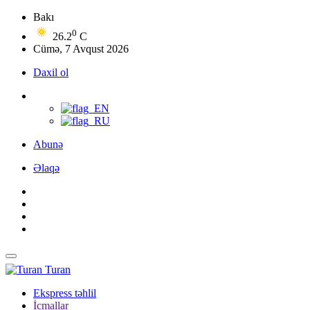
Bakı
0
26.2
C
Cümə, 7 Avqust 2026
Daxil ol
Abunə
Əlaqə
Turan
Ekspress təhlil
İcmallar