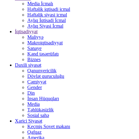
Media İcmalı
Həftəlik iqtisadi icmal
Həftəlik siyasi icmal
Aylıq İqtisadi İcmal
Aylıq Siyasi İcmal
İqtisadiyyat
Maliyyə
Makroiqtisadiyyat
Sənaye
Kənd təsərrüfatı
Biznes
Daxili siyasət
Qanunvericilik
Dövlət quruculuğu
Cəmiyyət
Gender
Din
İnsan Hüquqları
Media
Təhlükəsizlik
Sosial sahə
Xarici Siyasət
Keçmiş Sovet məkanı
Qafqaz
Amerika