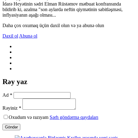
İdarə Heyətinin sədri Elman Rüstəmov mətbuat konfransında
bildirib ki, azalma "son aylarda neftin qiymətinin sabitləşməsi,
inflyasiyanın aşağı olması...
Daha çox oxumaq üçün daxil olun və ya abunə olun
Daxil ol
Abunə ol
Rəy yaz
Ad *
Rəyiniz *
Oxudum və razıyam
Şərh göndərmə qaydaları
Göndər