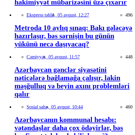
hakimiyyət mübarizəsini üzə çıxarır
Ekspress təhlil,
05 avqust, 12:27
496
Metroda 10 aylıq sınaq: Bakı gələcəyə
hazırlaşır, bəs sərnişin bu günün
yükünü necə daşıyacaq?
Cəmiyyət,
05 avqust, 11:57
448
Azərbaycan gənclər siyasətini
nəticələrə bağlamağa çalışır, lakin
məşğulluq və beyin axını problemləri
qalır
Sosial sahə,
05 avqust, 10:44
460
Azərbaycanın kommunal hesabı:
vətəndaşlar daha çox ödəyirlər, bəs