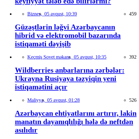
keyfiyyət tələb edə bilirlərmi?
Biznes,
05 avqust, 10:39
459
Güzəştlərin ləğvi Azərbaycanın
hibrid və elektromobil bazarında
istiqaməti dəyişib
Keçmiş Sovet məkanı,
05 avqust, 10:35
392
Wildberries anbarlarına zərbələr:
Ukrayna Rusiyaya təzyiqin yeni
istiqamətini açır
Maliyyə,
05 avqust, 01:28
526
Azərbaycan ehtiyatlarını artırır, lakin
manatın dayanıqlılığı hələ də neftdən
asılıdır