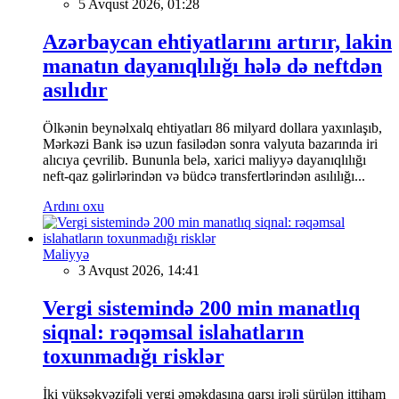
5 Avqust 2026, 01:28
Azərbaycan ehtiyatlarını artırır, lakin
manatın dayanıqlılığı hələ də neftdən
asılıdır
Ölkənin beynəlxalq ehtiyatları 86 milyard dollara yaxınlaşıb,
Mərkəzi Bank isə uzun fasilədən sonra valyuta bazarında iri
alıcıya çevrilib. Bununla belə, xarici maliyyə dayanıqlılığı
neft-qaz gəlirlərindən və büdcə transfertlərindən asılılığı...
Ardını oxu
Maliyyə
3 Avqust 2026, 14:41
Vergi sistemində 200 min manatlıq
siqnal: rəqəmsal islahatların
toxunmadığı risklər
İki yüksəkvəzifəli vergi əməkdaşına qarşı irəli sürülən ittiham