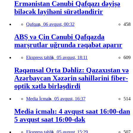
Ermənistan Cənubi Qafqazı dəyişə
biləcək layihəni sürətləndirir
Qafqaz,
06 avqust, 00:32
458
ABŞ və Çin Cənubi Qafqazda
marşrutlar uğrunda rəqabət aparır
Ekspress təhlil,
05 avqust, 18:11
609
Rəqəmsal Orta Dəhliz: Qazaxıstan və
Azərbaycan Xəzərin sahillərini fiber-
optik xətlə birləşdirdi
Media İcmalı,
05 avqust, 16:37
514
Media icmalı: 4 avqust saat 16:00-dan
5 avqust saat 16:00-dək
Ekspress təhlil,
05 avqust, 15:29
507