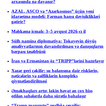
arxasında nə dayanır?
AZAL, ASCO və “Azərkosmos” üçün yeni
idarəetmə modeli: Fərman hansı dəyişiklikləri
gətirir?
Məhkəmə icmalı: 3–5 avqust 2026-cı il
Sülh naminə diplomatiya: Tokayevin döyüş
əməliyyatlarının dayandırılması və danışıqların
bərpası təşəbbüsü
İran və Ermənistan öz “TRIPP”lərini hazırlayır
Xəzər geri çəkilir: su balansına dair risklərin,
nəticələrin və zəifliklərin kompleks
qiymətləndirilməsi
Əməkhaqları artır, lakin həyat ən çox hiss
edilən sahələrdə daha sürətlə bahalaşır
“Tramp marşrutu” reallığa çevrilir: