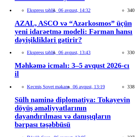
Ekspress təhlil,
06 avqust, 14:32
340
AZAL, ASCO və “Azərkosmos” üçün
yeni idarəetmə modeli: Fərman hansı
dəyişiklikləri gətirir?
Ekspress təhlil,
06 avqust, 13:43
330
Məhkəmə icmalı: 3–5 avqust 2026-cı
il
Keçmiş Sovet məkanı,
06 avqust, 13:19
338
Sülh naminə diplomatiya: Tokayevin
döyüş əməliyyatlarının
dayandırılması və danışıqların
bərpası təşəbbüsü