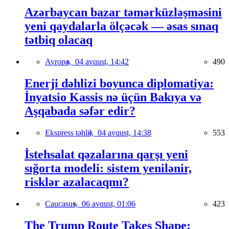
Azərbaycan bazar təmərküzləşməsini
yeni qaydalarla ölçəcək — əsas sınaq
tətbiq olacaq
Avropa,
04 avqust, 14:42
490
Enerji dəhlizi boyunca diplomatiya:
İnyatsio Kassis nə üçün Bakıya və
Aşqabada səfər edir?
Ekspress təhlil,
04 avqust, 14:38
553
İstehsalat qəzalarına qarşı yeni
sığorta modeli: sistem yenilənir,
risklər azalacaqmı?
Caucasus,
06 avqust, 01:06
423
The Trump Route Takes Shape: