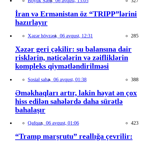
Böyük Şərq,
06 avqust, 13:05
327
İran və Ermənistan öz “TRIPP”lərini
hazırlayır
Xəzər hövzəsi,
06 avqust, 12:31
285
Xəzər geri çəkilir: su balansına dair
risklərin, nəticələrin və zəifliklərin
kompleks qiymətləndirilməsi
Sosial sahə,
06 avqust, 01:38
388
Əməkhaqları artır, lakin həyat ən çox
hiss edilən sahələrdə daha sürətlə
bahalaşır
Qafqaz,
06 avqust, 01:06
423
“Tramp marşrutu” reallığa çevrilir: