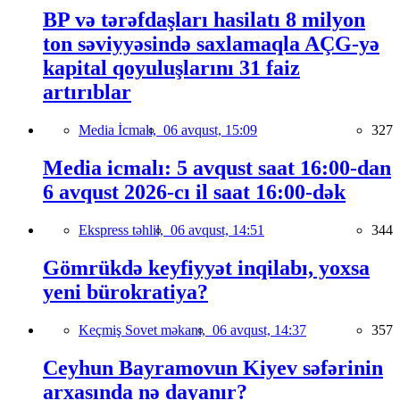
BP və tərəfdaşları hasilatı 8 milyon
ton səviyyəsində saxlamaqla AÇG-yə
kapital qoyuluşlarını 31 faiz
artırıblar
Media İcmalı,
06 avqust, 15:09
327
Media icmalı: 5 avqust saat 16:00-dan
6 avqust 2026-cı il saat 16:00-dək
Ekspress təhlil,
06 avqust, 14:51
344
Gömrükdə keyfiyyət inqilabı, yoxsa
yeni bürokratiya?
Keçmiş Sovet məkanı,
06 avqust, 14:37
357
Ceyhun Bayramovun Kiyev səfərinin
arxasında nə dayanır?