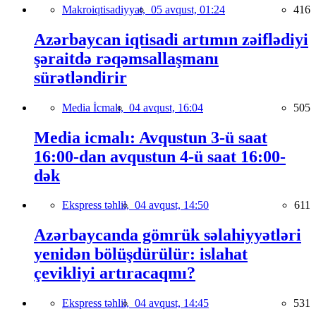
Makroiqtisadiyyat,
05 avqust, 01:24
416
Azərbaycan iqtisadi artımın zəiflədiyi
şəraitdə rəqəmsallaşmanı
sürətləndirir
Media İcmalı,
04 avqust, 16:04
505
Media icmalı: Avqustun 3-ü saat
16:00-dan avqustun 4-ü saat 16:00-
dək
Ekspress təhlil,
04 avqust, 14:50
611
Azərbaycanda gömrük səlahiyyətləri
yenidən bölüşdürülür: islahat
çevikliyi artıracaqmı?
Ekspress təhlil,
04 avqust, 14:45
531