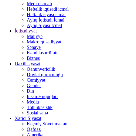
Media İcmalı
Həftəlik iqtisadi icmal
Həftəlik siyasi icmal
Aylıq İqtisadi İcmal
Aylıq Siyasi İcmal
İqtisadiyyat
Maliyyə
Makroiqtisadiyyat
Sənaye
Kənd təsərrüfatı
Biznes
Daxili siyasət
Qanunvericilik
Dövlət quruculuğu
Cəmiyyət
Gender
Din
İnsan Hüquqları
Media
Təhlükəsizlik
Sosial sahə
Xarici Siyasət
Keçmiş Sovet məkanı
Qafqaz
Amerika