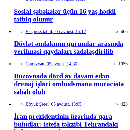
Sosial şəbəkələr üçün 16 yaş həddi
tətbiq olunur
Ekspress təhlil,
05 avqust, 15:12
466
Dövlət əmlakının qurumlar arasında
verilməsi qaydaları sadələşdirilib
Cəmiyyət,
05 avqust, 14:30
1056
Buzovnada dörd ay davam edən
drenaj işləri ombudsmana müraciətə
səbəb olub
Böyük Şərq,
05 avqust, 13:05
428
İran prezidentinin üzərində qara
buludlar: istefa təkzibi Tehrandakı