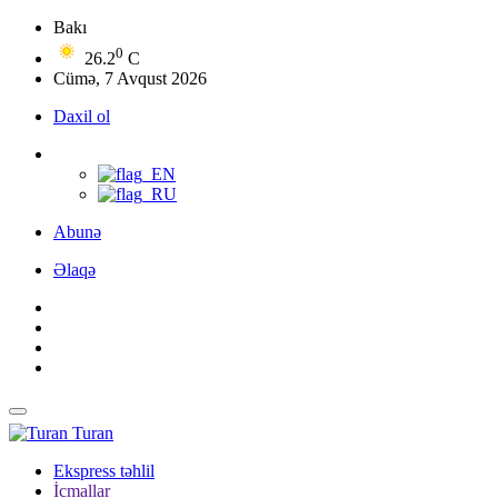
Bakı
0
26.2
C
Cümə, 7 Avqust 2026
Daxil ol
Abunə
Əlaqə
Turan
Ekspress təhlil
İcmallar