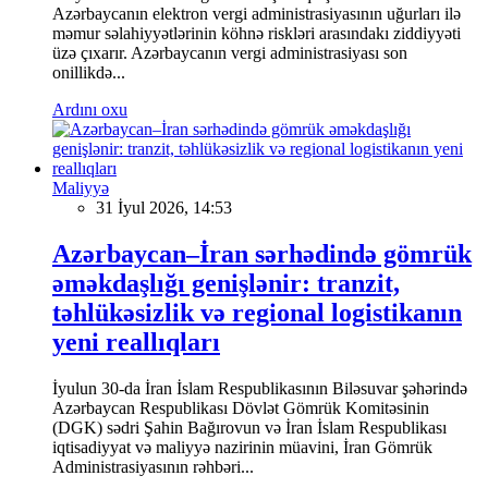
Azərbaycanın elektron vergi administrasiyasının uğurları ilə
məmur səlahiyyətlərinin köhnə riskləri arasındakı ziddiyyəti
üzə çıxarır. Azərbaycanın vergi administrasiyası son
onillikdə...
Ardını oxu
Maliyyə
31 İyul 2026, 14:53
Azərbaycan–İran sərhədində gömrük
əməkdaşlığı genişlənir: tranzit,
təhlükəsizlik və regional logistikanın
yeni reallıqları
İyulun 30-da İran İslam Respublikasının Biləsuvar şəhərində
Azərbaycan Respublikası Dövlət Gömrük Komitəsinin
(DGK) sədri Şahin Bağırovun və İran İslam Respublikası
iqtisadiyyat və maliyyə nazirinin müavini, İran Gömrük
Administrasiyasının rəhbəri...