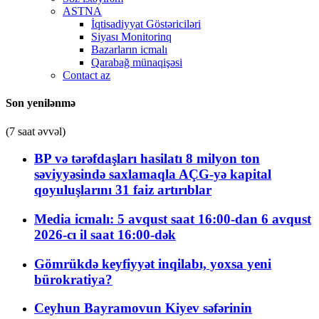
ASTNA
İqtisadiyyat Göstəriciləri
Siyası Monitorinq
Bazarların icmalı
Qarabağ münaqişəsi
Contact az
Son yenilənmə
(7 saat əvvəl)
BP və tərəfdaşları hasilatı 8 milyon ton
səviyyəsində saxlamaqla AÇG-yə kapital
qoyuluşlarını 31 faiz artırıblar
Media icmalı: 5 avqust saat 16:00-dan 6 avqust
2026-cı il saat 16:00-dək
Gömrükdə keyfiyyət inqilabı, yoxsa yeni
bürokratiya?
Ceyhun Bayramovun Kiyev səfərinin