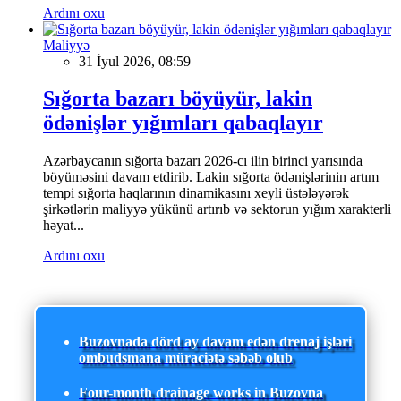
Ardını oxu
Maliyyə
31 İyul 2026, 08:59
Sığorta bazarı böyüyür, lakin
ödənişlər yığımları qabaqlayır
Azərbaycanın sığorta bazarı 2026-cı ilin birinci yarısında
böyüməsini davam etdirib. Lakin sığorta ödənişlərinin artım
tempi sığorta haqlarının dinamikasını xeyli üstələyərək
şirkətlərin maliyyə yükünü artırıb və sektorun yığım xarakterli
həyat...
Ardını oxu
Buzovnada dörd ay davam edən drenaj işləri
ombudsmana müraciətə səbəb olub
Four-month drainage works in Buzovna