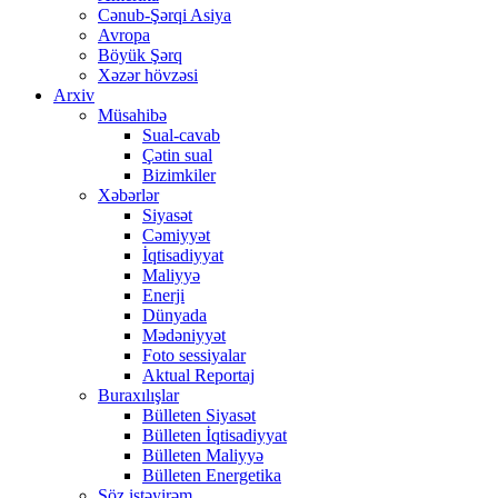
Cənub-Şərqi Asiya
Avropa
Böyük Şərq
Xəzər hövzəsi
Arxiv
Müsahibə
Sual-cavab
Çətin sual
Bizimkiler
Xəbərlər
Siyasət
Cəmiyyət
İqtisadiyyat
Maliyyə
Enerji
Dünyada
Mədəniyyət
Foto sessiyalar
Aktual Reportaj
Buraxılışlar
Bülleten Siyasət
Bülleten İqtisadiyyat
Bülleten Maliyyə
Bülleten Energetika
Söz istəyirəm