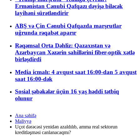
Ermənistan Cənubi Qafqazı dəyişə biləcək
layihəni sürətləndirir
ABŞ və Çin Cənubi Qafqazda marşrutlar
uğrunda rəqabət aparır
Rəqəmsal Orta Dəhliz: Qazaxıstan və
Azərbaycan Xəzərin sahillərini fiber-optik xətlə
birləşdirdi
Media icmalı: 4 avqust saat 16:00-dan 5 avqust
saat 16:00-dək
Sosial şəbəkələr üçün 16 yaş həddi tətbiq
olunur
Ana səhifə
Maliyyə
Uçot dərəcəsi yenidən azaldılıb, amma real sektorun
kreditləşməsi canlanacaqmı?