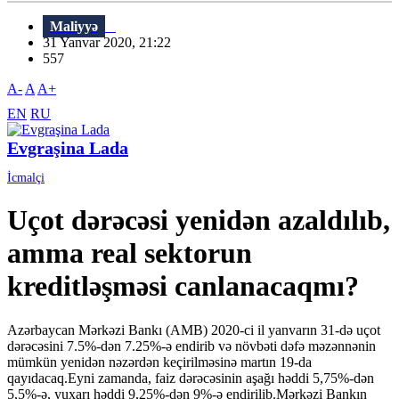
Maliyyə
31 Yanvar 2020, 21:22
557
A-
A
A+
EN
RU
Evgraşina Lada
İcmalçi
Uçot dərəcəsi yenidən azaldılıb,
amma real sektorun
kreditləşməsi canlanacaqmı?
Azərbaycan Mərkəzi Bankı (AMB) 2020-ci il yanvarın 31-də uçot
dərəcəsini 7.5%-dən 7.25%-ə endirib və növbəti dəfə məzənnənin
mümkün yenidən nəzərdən keçirilməsinə martın 19-da
qayıdacaq.Eyni zamanda, faiz dərəcəsinin aşağı həddi 5,75%-dən
5,5%-ə, yuxarı həddi 9,25%-dən 9%-ə endirilib.Mərkəzi Bankın