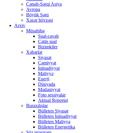
Cənub-Şərqi Asiya
Avropa
Böyük Şərq
Xəzər hövzəsi
Arxiv
Müsahibə
Sual-cavab
Çətin sual
Bizimkiler
Xəbərlər
Siyasət
Cəmiyyət
İqtisadiyyat
Maliyyə
Enerji
Dünyada
Mədəniyyət
Foto sessiyalar
Aktual Reportaj
Buraxılışlar
Bülleten Siyasət
Bülleten İqtisadiyyat
Bülleten Maliyyə
Bülleten Energetika
Söz istəyirəm