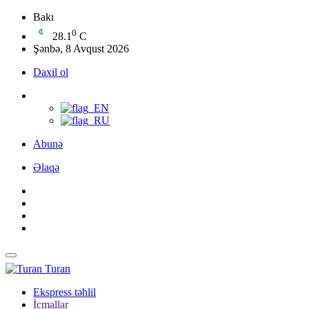
Bakı
0
28.1
C
Şənbə, 8 Avqust 2026
Daxil ol
Abunə
Əlaqə
Turan
Ekspress təhlil
İcmallar