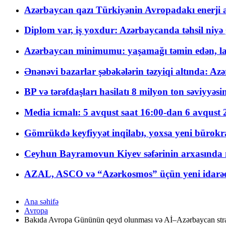
Azərbaycan qazı Türkiyənin Avropadakı enerji am
Diplom var, iş yoxdur: Azərbaycanda təhsil niyə
Azərbaycan minimumu: yaşamağı təmin edən, la
Ənənəvi bazarlar şəbəkələrin təzyiqi altında: Azə
BP və tərəfdaşları hasilatı 8 milyon ton səviyyəs
Media icmalı: 5 avqust saat 16:00-dan 6 avqust 2
Gömrükdə keyfiyyət inqilabı, yoxsa yeni bürokr
Ceyhun Bayramovun Kiyev səfərinin arxasında 
AZAL, ASCO və “Azərkosmos” üçün yeni idarəetm
Ana səhifə
Avropa
Bakıda Avropa Gününün qeyd olunması və Aİ–Azərbaycan strateji