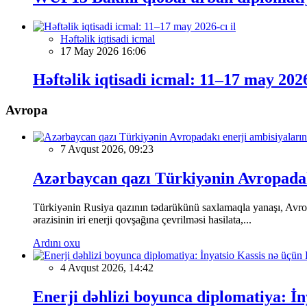
Həftəlik iqtisadi icmal
17 May 2026 16:06
Həftəlik iqtisadi icmal: 11–17 may 2026
Avropa
7 Avqust 2026, 09:23
Azərbaycan qazı Türkiyənin Avropadakı
Türkiyənin Rusiya qazının tədarükünü saxlamaqla yanaşı, Avrop
ərazisinin iri enerji qovşağına çevrilməsi hasilata,...
Ardını oxu
4 Avqust 2026, 14:42
Enerji dəhlizi boyunca diplomatiya: İn