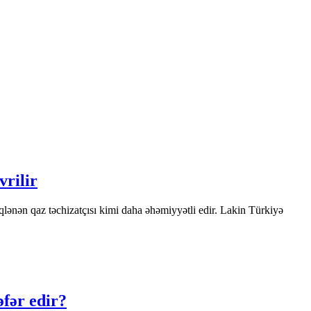
vrilir
lənən qaz təchizatçısı kimi daha əhəmiyyətli edir. Lakin Türkiyə
əfər edir?