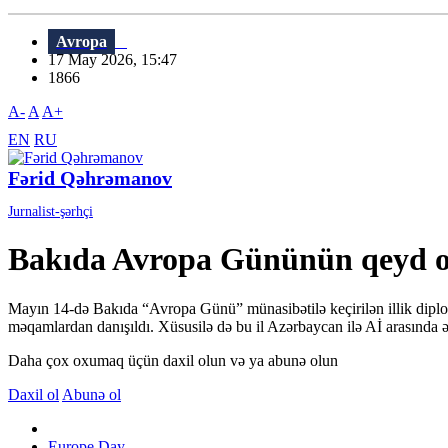
Avropa
17 May 2026, 15:47
1866
A-
A
A+
EN
RU
Fərid Qəhrəmanov
Jurnalist-şərhçi
Bakıda Avropa Gününün qeyd olu
Mayın 14-də Bakıda “Avropa Günü” münasibətilə keçirilən illik diploma
məqamlardan danışıldı. Xüsusilə də bu il Azərbaycan ilə Aİ arasında 
Daha çox oxumaq üçün daxil olun və ya abunə olun
Daxil ol
Abunə ol
Europe Day