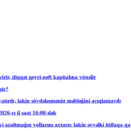
rir, diqqət qeyri-neft kapitalına yönəlir
şir?
tırıb, lakin sövdələşmənin məbləğini açıqlamayıb
026-cı il saat 16:00-dək
 azaltmağın yollarını axtarır, lakin əvvəlki ittifaqa qa