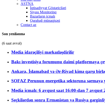
ASTNA
İqtisadiyyat Göstəriciləri
Siyası Monitorinq
Bazarların icmalı
Qarabağ münaqişəsi
Contact az
Son yenilənmə
(6 saat əvvəl)
Media idarəçiliyi mərkəzləşdirilir
Bakı investisiya forumunu daimi platformaya çevi
Ankara, İslamabad və Ər-Riyad kimə qarşı birlə
SOFAZ Perunun energetika sektoruna sərmayə ya
Media icmalı: 6 avqust saat 16:00-dan 7 avqust 2
Seçkilərdən sonra Ermənistan və Rusiya gərginliyi