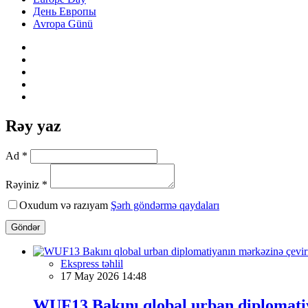
День Европы
Avropa Günü
Rəy yaz
Ad *
Rəyiniz *
Oxudum və razıyam
Şərh göndərmə qaydaları
Göndər
Ekspress təhlil
17 May 2026 14:48
WUF13 Bakını qlobal urban diplomatiy