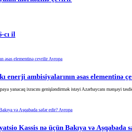
-cı il
Avropa
 enerji ambisiyalarının əsas elementinə çe
aya yanacaq ixracını genişləndirmək istəyi Azərbaycanı mənşəyi təsdiq
Avropa
yatsio Kassis nə üçün Bakıya və Aşqabada s