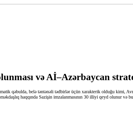
nması və Aİ–Azərbaycan strateji 
tik qəbulda, belə təntənəli tədbirlər üçün xarakterik olduğu kimi, Avr
əməkdaşlıq haqqında Sazişin imzalanmasının 30 illiyi qeyd olunur və bu