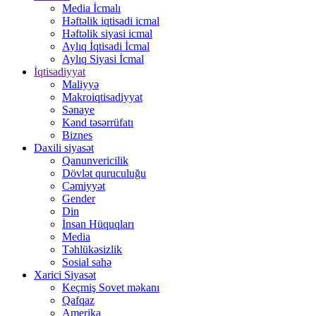
Media İcmalı
Həftəlik iqtisadi icmal
Həftəlik siyasi icmal
Aylıq İqtisadi İcmal
Aylıq Siyasi İcmal
İqtisadiyyat
Maliyyə
Makroiqtisadiyyat
Sənaye
Kənd təsərrüfatı
Biznes
Daxili siyasət
Qanunvericilik
Dövlət quruculuğu
Cəmiyyət
Gender
Din
İnsan Hüquqları
Media
Təhlükəsizlik
Sosial sahə
Xarici Siyasət
Keçmiş Sovet məkanı
Qafqaz
Amerika