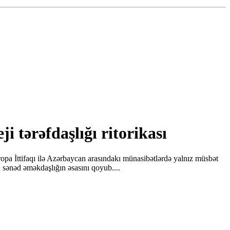
tərəfdaşlığı ritorikası
opa İttifaqı ilə Azərbaycan arasındakı münasibətlərdə yalnız müsbət
 sənəd əməkdaşlığın əsasını qoyub....