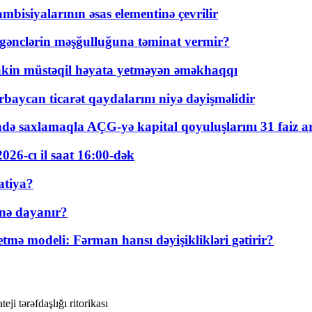
bisiyalarının əsas elementinə çevrilir
 gənclərin məşğulluğuna təminat vermir?
kin müstəqil həyata yetməyən əməkhaqqı
rbaycan ticarət qaydalarını niyə dəyişməlidir
ində saxlamaqla AÇG-yə kapital qoyuluşlarını 31 faiz ar
026-cı il saat 16:00-dək
atiya?
nə dayanır?
ə modeli: Fərman hansı dəyişiklikləri gətirir?
 tərəfdaşlığı ritorikası