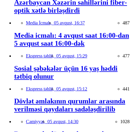
Azərbaycan Xəzərin sahillərini fiber-
optik xətlə birləşdirdi
Media İcmalı,
05 avqust, 16:37
487
Media icmalı: 4 avqust saat 16:00-dan
5 avqust saat 16:00-dək
Ekspress təhlil,
05 avqust, 15:29
477
Sosial şəbəkələr üçün 16 yaş həddi
tətbiq olunur
Ekspress təhlil,
05 avqust, 15:12
441
Dövlət əmlakının qurumlar arasında
verilməsi qaydaları sadələşdirilib
Cəmiyyət,
05 avqust, 14:30
1028