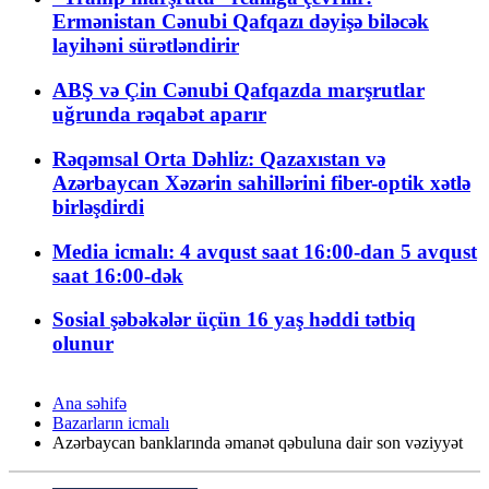
Ermənistan Cənubi Qafqazı dəyişə biləcək
layihəni sürətləndirir
ABŞ və Çin Cənubi Qafqazda marşrutlar
uğrunda rəqabət aparır
Rəqəmsal Orta Dəhliz: Qazaxıstan və
Azərbaycan Xəzərin sahillərini fiber-optik xətlə
birləşdirdi
Media icmalı: 4 avqust saat 16:00-dan 5 avqust
saat 16:00-dək
Sosial şəbəkələr üçün 16 yaş həddi tətbiq
olunur
Ana səhifə
Bazarların icmalı
Azərbaycan banklarında əmanət qəbuluna dair son vəziyyət