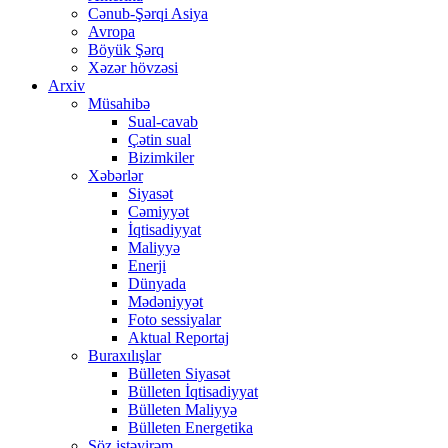
Cənub-Şərqi Asiya
Avropa
Böyük Şərq
Xəzər hövzəsi
Arxiv
Müsahibə
Sual-cavab
Çətin sual
Bizimkiler
Xəbərlər
Siyasət
Cəmiyyət
İqtisadiyyat
Maliyyə
Enerji
Dünyada
Mədəniyyət
Foto sessiyalar
Aktual Reportaj
Buraxılışlar
Bülleten Siyasət
Bülleten İqtisadiyyat
Bülleten Maliyyə
Bülleten Energetika
Söz istəyirəm