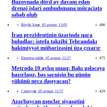
Buzovnada dörd ay davam edən
drenaj işləri ombudsmana müraciətə
səbəb olub
Böyük Şərq,
05 avqust, 13:05
406
İran prezidentinin üzərində qara
buludlar: istefa təkzibi Tehrandakı
hakimiyyət mübarizəsini üzə çıxarır
Ekspress təhlil,
05 avqust, 12:27
475
Metroda 10 aylıq sınaq: Bakı gələcəyə
hazırlaşır, bəs sərnişin bu günün
yükünü necə daşıyacaq?
Cəmiyyət,
05 avqust, 11:57
429
Azərbaycan gənclər siyasətini