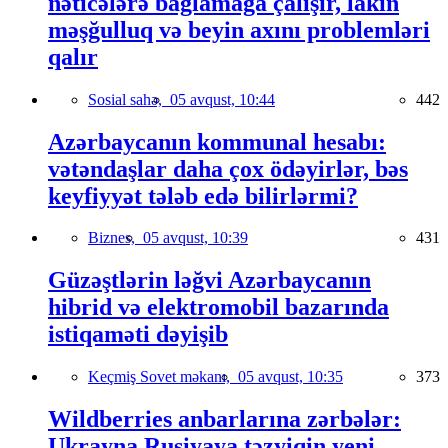
nəticələrə bağlamağa çalışır, lakin
məşğulluq və beyin axını problemləri
qalır
Sosial sahə,
05 avqust, 10:44
442
Azərbaycanın kommunal hesabı:
vətəndaşlar daha çox ödəyirlər, bəs
keyfiyyət tələb edə bilirlərmi?
Biznes,
05 avqust, 10:39
431
Güzəştlərin ləğvi Azərbaycanın
hibrid və elektromobil bazarında
istiqaməti dəyişib
Keçmiş Sovet məkanı,
05 avqust, 10:35
373
Wildberries anbarlarına zərbələr:
Ukrayna Rusiyaya təzyiqin yeni