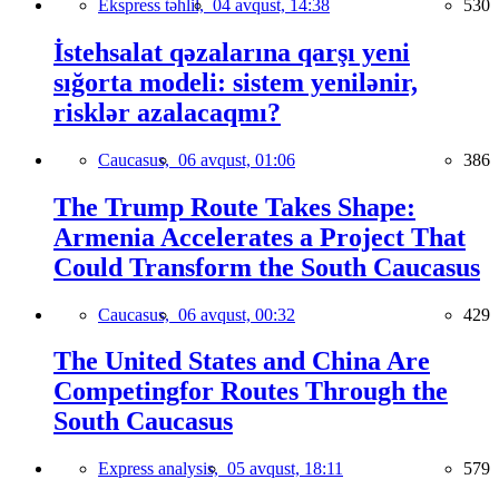
Ekspress təhlil,
04 avqust, 14:38
530
İstehsalat qəzalarına qarşı yeni
sığorta modeli: sistem yenilənir,
risklər azalacaqmı?
Caucasus,
06 avqust, 01:06
386
The Trump Route Takes Shape:
Armenia Accelerates a Project That
Could Transform the South Caucasus
Caucasus,
06 avqust, 00:32
429
The United States and China Are
Competingfor Routes Through the
South Caucasus
Express analysis,
05 avqust, 18:11
579