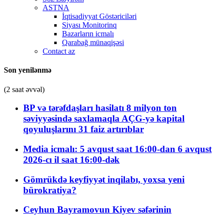
ASTNA
İqtisadiyyat Göstəriciləri
Siyası Monitorinq
Bazarların icmalı
Qarabağ münaqişəsi
Contact az
Son yenilənmə
(2 saat əvvəl)
BP və tərəfdaşları hasilatı 8 milyon ton
səviyyəsində saxlamaqla AÇG-yə kapital
qoyuluşlarını 31 faiz artırıblar
Media icmalı: 5 avqust saat 16:00-dan 6 avqust
2026-cı il saat 16:00-dək
Gömrükdə keyfiyyət inqilabı, yoxsa yeni
bürokratiya?
Ceyhun Bayramovun Kiyev səfərinin