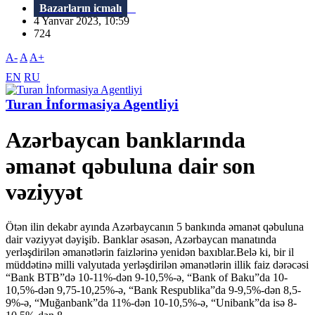
Bazarların icmalı
4 Yanvar 2023, 10:59
724
A-
A
A+
EN
RU
Turan İnformasiya Agentliyi
Azərbaycan banklarında
əmanət qəbuluna dair son
vəziyyət
Ötən ilin dekabr ayında Azərbaycanın 5 bankında əmanət qəbuluna
dair vəziyyət dəyişib. Banklar əsasən, Azərbaycan manatında
yerləşdirilən əmanətlərin faizlərinə yenidən baxıblar.Belə ki, bir il
müddətinə milli valyutada yerləşdirilən əmanətlərin illik faiz dərəcəsi
“Bank BTB”də 10-11%-dən 9-10,5%-ə, “Bank of Baku”da 10-
10,5%-dən 9,75-10,25%-ə, “Bank Respublika”da 9-9,5%-dən 8,5-
9%-ə, “Muğanbank”da 11%-dən 10-10,5%-ə, “Unibank”da isə 8-