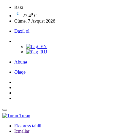
Bakı
0
27.4
C
Cümə, 7 Avqust 2026
Daxil ol
Abunə
Əlaqə
Turan
Ekspress təhlil
İcmallar