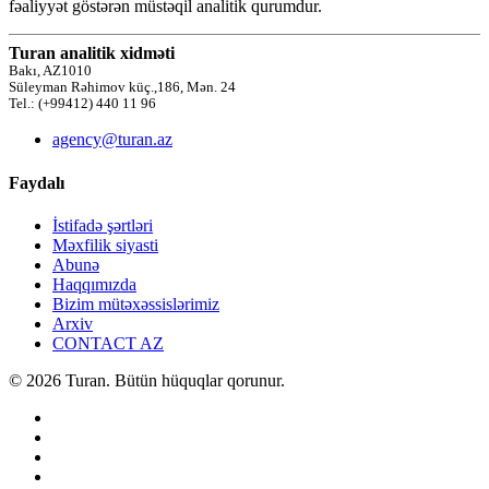
fəaliyyət göstərən müstəqil analitik qurumdur.
Turan analitik xidməti
Bakı, AZ1010
Süleyman Rəhimov küç.,186, Mən. 24
Tel.: (+99412) 440 11 96
agency@turan.az
Faydalı
İstifadə şərtləri
Məxfilik siyasti
Abunə
Haqqımızda
Bizim mütəxəssislərimiz
Arxiv
CONTACT AZ
© 2026 Turan. Bütün hüquqlar qorunur.