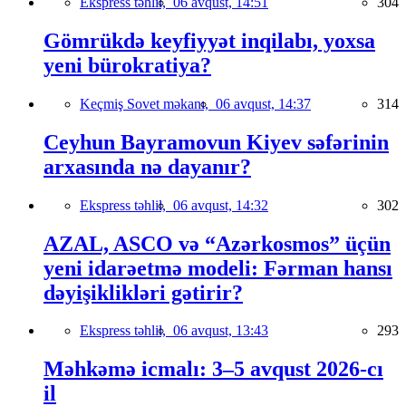
Ekspress təhlil,
06 avqust, 14:51
304
Gömrükdə keyfiyyət inqilabı, yoxsa
yeni bürokratiya?
Keçmiş Sovet məkanı,
06 avqust, 14:37
314
Ceyhun Bayramovun Kiyev səfərinin
arxasında nə dayanır?
Ekspress təhlil,
06 avqust, 14:32
302
AZAL, ASCO və “Azərkosmos” üçün
yeni idarəetmə modeli: Fərman hansı
dəyişiklikləri gətirir?
Ekspress təhlil,
06 avqust, 13:43
293
Məhkəmə icmalı: 3–5 avqust 2026-cı
il