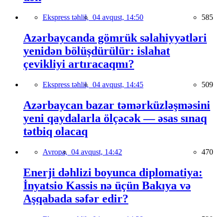
Ekspress təhlil,
04 avqust, 14:50
585
Azərbaycanda gömrük səlahiyyətləri
yenidən bölüşdürülür: islahat
çevikliyi artıracaqmı?
Ekspress təhlil,
04 avqust, 14:45
509
Azərbaycan bazar təmərküzləşməsini
yeni qaydalarla ölçəcək — əsas sınaq
tətbiq olacaq
Avropa,
04 avqust, 14:42
470
Enerji dəhlizi boyunca diplomatiya:
İnyatsio Kassis nə üçün Bakıya və
Aşqabada səfər edir?