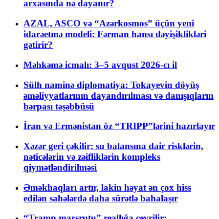
arxasında nə dayanır?
AZAL, ASCO və “Azərkosmos” üçün yeni
idarəetmə modeli: Fərman hansı dəyişiklikləri
gətirir?
Məhkəmə icmalı: 3–5 avqust 2026-cı il
Sülh naminə diplomatiya: Tokayevin döyüş
əməliyyatlarının dayandırılması və danışıqların
bərpası təşəbbüsü
İran və Ermənistan öz “TRIPP”lərini hazırlayır
Xəzər geri çəkilir: su balansına dair risklərin,
nəticələrin və zəifliklərin kompleks
qiymətləndirilməsi
Əməkhaqları artır, lakin həyat ən çox hiss
edilən sahələrdə daha sürətlə bahalaşır
“Tramp marşrutu” reallığa çevrilir: