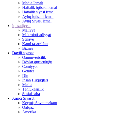
Media İcmalı
Həftəlik iqtisadi icmal
Həftəlik siyasi icmal
Aylıq İqtisadi İcmal
Aylıq Siyasi İcmal
İqtisadiyyat
Maliyyə
Makroiqtisadiyyat
Sənaye
Kənd təsərrüfatı
Biznes
Daxili siyasət
Qanunvericilik
Dövlət quruculuğu
Cəmiyyət
Gender
Din
İnsan Hüquqları
Media
Təhlükəsizlik
Sosial sahə
Xarici Siyasət
Keçmiş Sovet məkanı
Qafqaz
Amerika