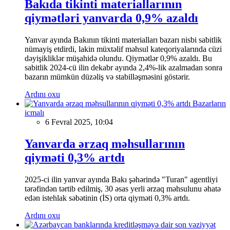
Bakıda tikinti materiallarının
qiymətləri yanvarda 0,9% azaldı
Yanvar ayında Bakının tikinti materialları bazarı nisbi sabitlik
nümayiş etdirdi, lakin müxtəlif məhsul kateqoriyalarında cüzi
dəyişikliklər müşahidə olundu. Qiymətlər 0,9% azaldı. Bu
sabitlik 2024-cü ilin dekabr ayında 2,4%-lik azalmadan sonra
bazarın mümkün düzəliş və stabilləşməsini göstərir.
Ardını oxu
Bazarların
icmalı
6 Fevral 2025, 10:04
Yanvarda ərzaq məhsullarının
qiyməti 0,3% artdı
2025-ci ilin yanvar ayında Bakı şəhərində "Turan" agentliyi
tərəfindən tərtib edilmiş, 30 əsas yerli ərzaq məhsulunu əhatə
edən istehlak səbətinin (İS) orta qiyməti 0,3% artdı.
Ardını oxu