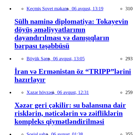
Keçmiş Sovet məkanı,
06 avqust, 13:19
310
Sülh naminə diplomatiya: Tokayevin
döyüş əməliyyatlarının
dayandırılması və danışıqların
bərpası təşəbbüsü
Böyük Şərq,
06 avqust, 13:05
293
İran və Ermənistan öz “TRIPP”lərini
hazırlayır
Xəzər hövzəsi,
06 avqust, 12:31
259
Xəzər geri çəkilir: su balansına dair
risklərin, nəticələrin və zəifliklərin
kompleks qiymətləndirilməsi
Sosial sahə,
06 avqust, 01:38
355