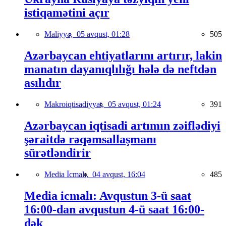
istiqamətini açır
Maliyyə,
05 avqust, 01:28
505
Azərbaycan ehtiyatlarını artırır, lakin
manatın dayanıqlılığı hələ də neftdən
asılıdır
Makroiqtisadiyyat,
05 avqust, 01:24
391
Azərbaycan iqtisadi artımın zəiflədiyi
şəraitdə rəqəmsallaşmanı
sürətləndirir
Media İcmalı,
04 avqust, 16:04
485
Media icmalı: Avqustun 3-ü saat
16:00-dan avqustun 4-ü saat 16:00-
dək