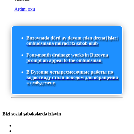
Ardını oxu
Buzovnada dörd ay davam edən drenaj işləri
ombudsmana müraciətə səbəb olub
Four-month drainage works in Buzovna
prompt an appeal to the ombudsman
В Бузовна четырехмесячные работы по
водоотводу стали поводом для обращения
к омбудсмену
Bizi sosial şəbəkələrdə izləyin