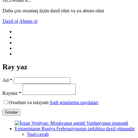
10,5%-dən 8...
Daha çox oxumaq üçün daxil olun və ya abunə olun
Daxil ol
Abunə ol
Rəy yaz
Ad *
Rəyiniz *
Oxudum və razıyam
Şərh göndərmə qaydaları
Göndər
Sual-cavab