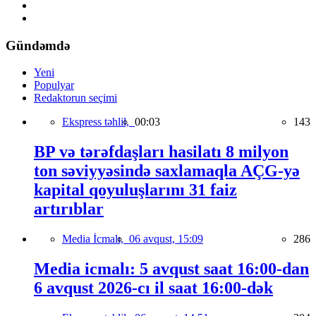
Gündəmdə
Yeni
Populyar
Redaktorun seçimi
Ekspress təhlil,
00:03
143
BP və tərəfdaşları hasilatı 8 milyon
ton səviyyəsində saxlamaqla AÇG-yə
kapital qoyuluşlarını 31 faiz
artırıblar
Media İcmalı,
06 avqust, 15:09
286
Media icmalı: 5 avqust saat 16:00-dan
6 avqust 2026-cı il saat 16:00-dək