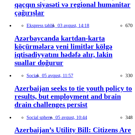
qaçqın siyasəti və regional humanitar
çağırışlar
Ekspress təhlil,
03 avqust, 14:18
670
Azərbaycanda kartdan-karta
köçürmələrə yeni limitlər kölgə
iqtisadiyyatını hədəfə alır, lakin
suallar doğurur
Social,
05 avqust, 11:57
330
Azerbaijan seeks to tie youth policy to
results, but employment and brain
drain challenges persist
Social sphere,
05 avqust, 10:44
348
Azerbaijan’s Utility Bill: Citizens Are