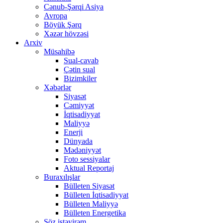
Cənub-Şərqi Asiya
Avropa
Böyük Şərq
Xəzər hövzəsi
Arxiv
Müsahibə
Sual-cavab
Çətin sual
Bizimkiler
Xəbərlər
Siyasət
Cəmiyyət
İqtisadiyyat
Maliyyə
Enerji
Dünyada
Mədəniyyət
Foto sessiyalar
Aktual Reportaj
Buraxılışlar
Bülleten Siyasət
Bülleten İqtisadiyyat
Bülleten Maliyyə
Bülleten Energetika
Söz istəyirəm