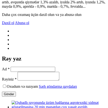
artıb, avqustda qiymətlər 1,3% azalıb, iyulda 2% artıb, iyunda 1,2%,
mayda 0,9%, apreldə - 0,9%, martda - 0,7%, fevralda...
Daha çox oxumaq üçün daxil olun və ya abunə olun
Daxil ol
Abunə ol
Rəy yaz
Ad *
Rəyiniz *
Oxudum və razıyam
Şərh göndərmə qaydaları
Göndər