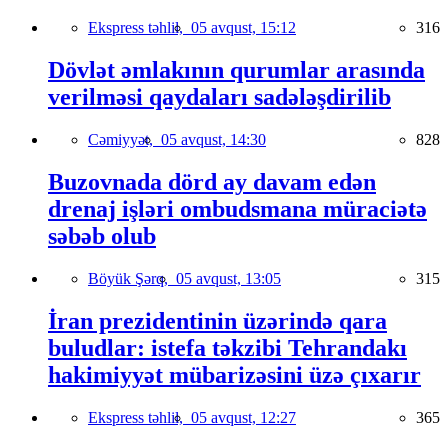
Ekspress təhlil,
05 avqust, 15:12
316
Dövlət əmlakının qurumlar arasında
verilməsi qaydaları sadələşdirilib
Cəmiyyət,
05 avqust, 14:30
828
Buzovnada dörd ay davam edən
drenaj işləri ombudsmana müraciətə
səbəb olub
Böyük Şərq,
05 avqust, 13:05
315
İran prezidentinin üzərində qara
buludlar: istefa təkzibi Tehrandakı
hakimiyyət mübarizəsini üzə çıxarır
Ekspress təhlil,
05 avqust, 12:27
365