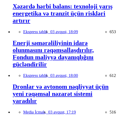
Xəzərdə hərbi balans: texnoloji yarış
energetika və tranzit üçün riskləri
artırır
Ekspress təhlil,
03 avqust, 18:09
653
Enerji səmərəliliyinin idarə
olunmasını rəqəmsallaşdırılır,
Fondun maliyyə dayanıqlığını
gücləndirilir
Ekspress təhlil,
03 avqust, 18:00
612
Dronlar və avtonom nəqliyyat üçün
yeni rəqəmsal nəzarət sistemi
yaradılır
Media İcmalı,
03 avqust, 17:19
516