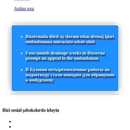
Ardını oxu
Buzovnada dörd ay davam edən drenaj işləri
ombudsmana müraciətə səbəb olub
Four-month drainage works in Buzovna
prompt an appeal to the ombudsman
В Бузовна четырехмесячные работы по
водоотводу стали поводом для обращения
к омбудсмену
Bizi sosial şəbəkələrdə izləyin