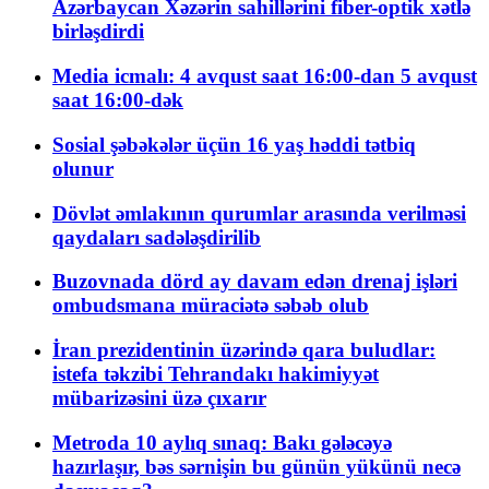
Azərbaycan Xəzərin sahillərini fiber-optik xətlə
birləşdirdi
Media icmalı: 4 avqust saat 16:00-dan 5 avqust
saat 16:00-dək
Sosial şəbəkələr üçün 16 yaş həddi tətbiq
olunur
Dövlət əmlakının qurumlar arasında verilməsi
qaydaları sadələşdirilib
Buzovnada dörd ay davam edən drenaj işləri
ombudsmana müraciətə səbəb olub
İran prezidentinin üzərində qara buludlar:
istefa təkzibi Tehrandakı hakimiyyət
mübarizəsini üzə çıxarır
Metroda 10 aylıq sınaq: Bakı gələcəyə
hazırlaşır, bəs sərnişin bu günün yükünü necə