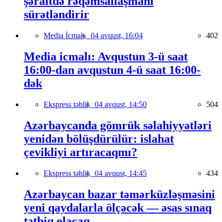
şəraitdə rəqəmsallaşmanı
sürətləndirir
Media İcmalı,
04 avqust, 16:04
402
Media icmalı: Avqustun 3-ü saat
16:00-dan avqustun 4-ü saat 16:00-
dək
Ekspress təhlil,
04 avqust, 14:50
504
Azərbaycanda gömrük səlahiyyətləri
yenidən bölüşdürülür: islahat
çevikliyi artıracaqmı?
Ekspress təhlil,
04 avqust, 14:45
434
Azərbaycan bazar təmərküzləşməsini
yeni qaydalarla ölçəcək — əsas sınaq
tətbiq olacaq