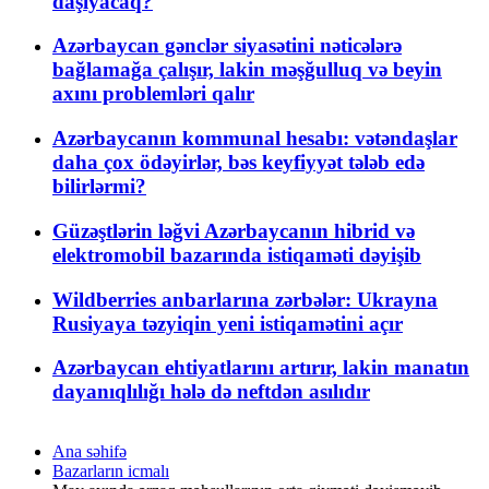
daşıyacaq?
Azərbaycan gənclər siyasətini nəticələrə
bağlamağa çalışır, lakin məşğulluq və beyin
axını problemləri qalır
Azərbaycanın kommunal hesabı: vətəndaşlar
daha çox ödəyirlər, bəs keyfiyyət tələb edə
bilirlərmi?
Güzəştlərin ləğvi Azərbaycanın hibrid və
elektromobil bazarında istiqaməti dəyişib
Wildberries anbarlarına zərbələr: Ukrayna
Rusiyaya təzyiqin yeni istiqamətini açır
Azərbaycan ehtiyatlarını artırır, lakin manatın
dayanıqlılığı hələ də neftdən asılıdır
Ana səhifə
Bazarların icmalı