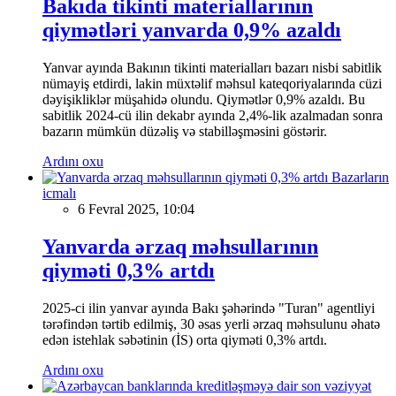
Bakıda tikinti materiallarının
qiymətləri yanvarda 0,9% azaldı
Yanvar ayında Bakının tikinti materialları bazarı nisbi sabitlik
nümayiş etdirdi, lakin müxtəlif məhsul kateqoriyalarında cüzi
dəyişikliklər müşahidə olundu. Qiymətlər 0,9% azaldı. Bu
sabitlik 2024-cü ilin dekabr ayında 2,4%-lik azalmadan sonra
bazarın mümkün düzəliş və stabilləşməsini göstərir.
Ardını oxu
Bazarların
icmalı
6 Fevral 2025, 10:04
Yanvarda ərzaq məhsullarının
qiyməti 0,3% artdı
2025-ci ilin yanvar ayında Bakı şəhərində "Turan" agentliyi
tərəfindən tərtib edilmiş, 30 əsas yerli ərzaq məhsulunu əhatə
edən istehlak səbətinin (İS) orta qiyməti 0,3% artdı.
Ardını oxu