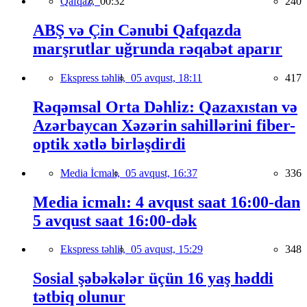
Qafqaz,
00:32
240
ABŞ və Çin Cənubi Qafqazda
marşrutlar uğrunda rəqabət aparır
Ekspress təhlil,
05 avqust, 18:11
417
Rəqəmsal Orta Dəhliz: Qazaxıstan və
Azərbaycan Xəzərin sahillərini fiber-
optik xətlə birləşdirdi
Media İcmalı,
05 avqust, 16:37
336
Media icmalı: 4 avqust saat 16:00-dan
5 avqust saat 16:00-dək
Ekspress təhlil,
05 avqust, 15:29
348
Sosial şəbəkələr üçün 16 yaş həddi
tətbiq olunur