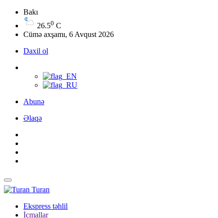
Bakı
0
26.5
C
Cümə axşamı, 6 Avqust 2026
Daxil ol
Abunə
Əlaqə
Turan
Ekspress təhlil
İcmallar