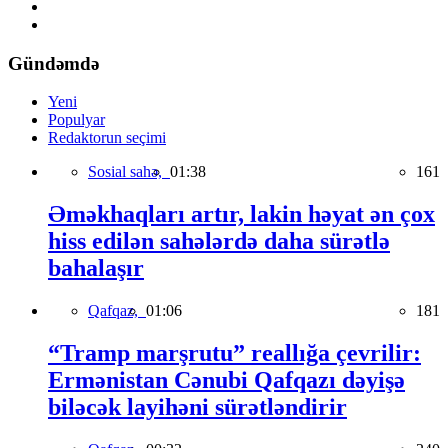
Gündəmdə
Yeni
Populyar
Redaktorun seçimi
Sosial sahə,
01:38
161
Əməkhaqları artır, lakin həyat ən çox
hiss edilən sahələrdə daha sürətlə
bahalaşır
Qafqaz,
01:06
181
“Tramp marşrutu” reallığa çevrilir:
Ermənistan Cənubi Qafqazı dəyişə
biləcək layihəni sürətləndirir