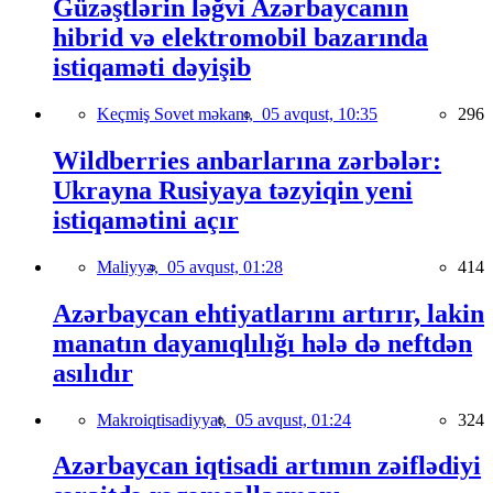
Güzəştlərin ləğvi Azərbaycanın
hibrid və elektromobil bazarında
istiqaməti dəyişib
Keçmiş Sovet məkanı,
05 avqust, 10:35
296
Wildberries anbarlarına zərbələr:
Ukrayna Rusiyaya təzyiqin yeni
istiqamətini açır
Maliyyə,
05 avqust, 01:28
414
Azərbaycan ehtiyatlarını artırır, lakin
manatın dayanıqlılığı hələ də neftdən
asılıdır
Makroiqtisadiyyat,
05 avqust, 01:24
324
Azərbaycan iqtisadi artımın zəiflədiyi