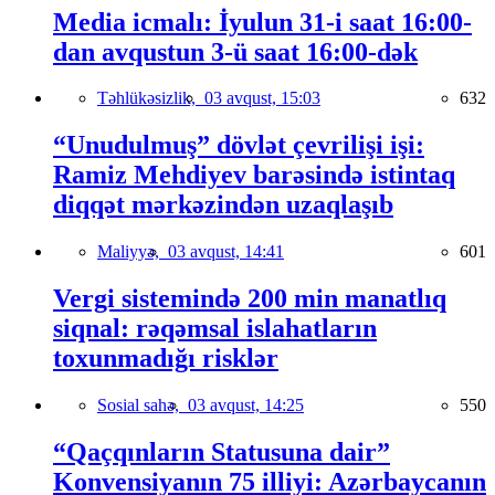
Media icmalı: İyulun 31-i saat 16:00-
dan avqustun 3-ü saat 16:00-dək
Təhlükəsizlik,
03 avqust, 15:03
632
“Unudulmuş” dövlət çevrilişi işi:
Ramiz Mehdiyev barəsində istintaq
diqqət mərkəzindən uzaqlaşıb
Maliyyə,
03 avqust, 14:41
601
Vergi sistemində 200 min manatlıq
siqnal: rəqəmsal islahatların
toxunmadığı risklər
Sosial sahə,
03 avqust, 14:25
550
“Qaçqınların Statusuna dair”
Konvensiyanın 75 illiyi: Azərbaycanın