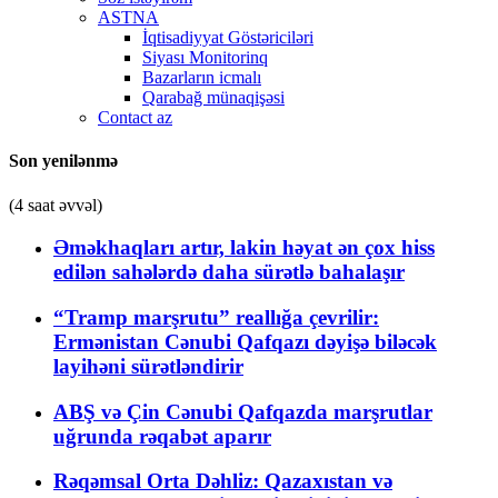
ASTNA
İqtisadiyyat Göstəriciləri
Siyası Monitorinq
Bazarların icmalı
Qarabağ münaqişəsi
Contact az
Son yenilənmə
(4 saat əvvəl)
Əməkhaqları artır, lakin həyat ən çox hiss
edilən sahələrdə daha sürətlə bahalaşır
“Tramp marşrutu” reallığa çevrilir:
Ermənistan Cənubi Qafqazı dəyişə biləcək
layihəni sürətləndirir
ABŞ və Çin Cənubi Qafqazda marşrutlar
uğrunda rəqabət aparır
Rəqəmsal Orta Dəhliz: Qazaxıstan və