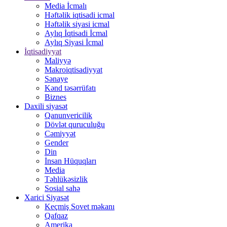
Media İcmalı
Həftəlik iqtisadi icmal
Həftəlik siyasi icmal
Aylıq İqtisadi İcmal
Aylıq Siyasi İcmal
İqtisadiyyat
Maliyyə
Makroiqtisadiyyat
Sənaye
Kənd təsərrüfatı
Biznes
Daxili siyasət
Qanunvericilik
Dövlət quruculuğu
Cəmiyyət
Gender
Din
İnsan Hüquqları
Media
Təhlükəsizlik
Sosial sahə
Xarici Siyasət
Keçmiş Sovet məkanı
Qafqaz
Amerika