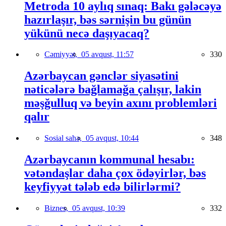
Metroda 10 aylıq sınaq: Bakı gələcəyə
hazırlaşır, bəs sərnişin bu günün
yükünü necə daşıyacaq?
Cəmiyyət,
05 avqust, 11:57
330
Azərbaycan gənclər siyasətini
nəticələrə bağlamağa çalışır, lakin
məşğulluq və beyin axını problemləri
qalır
Sosial sahə,
05 avqust, 10:44
348
Azərbaycanın kommunal hesabı:
vətəndaşlar daha çox ödəyirlər, bəs
keyfiyyət tələb edə bilirlərmi?
Biznes,
05 avqust, 10:39
332