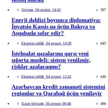
Avropa,
04 avqust, 14:42
397
Enerji dəhlizi boyunca diplomatiya:
İnyatsio Kassis nə üçün Bakıya və
Aşqabada səfər edir?
Ekspress təhlil,
04 avqust, 14:38
445
İstehsalat qəzalarına qarşı yeni
sığorta modeli: sistem yenilənir,
risklər azalacaqmı?
Ekspress təhlil,
04 avqust, 12:42
446
Azərbaycan kredit zəmanəti sistemini
regionlar və Qarabağ üçün yeniləyir
Xəzər hövzəsi,
04 avqust, 00:48
486