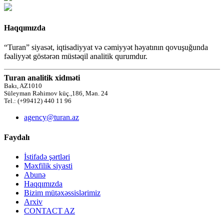
Haqqımızda
“Turan” siyasət, iqtisadiyyat və cəmiyyət həyatının qovuşuğunda
fəaliyyət göstərən müstəqil analitik qurumdur.
Turan analitik xidməti
Bakı, AZ1010
Süleyman Rəhimov küç.,186, Mən. 24
Tel.: (+99412) 440 11 96
agency@turan.az
Faydalı
İstifadə şərtləri
Məxfilik siyasti
Abunə
Haqqımızda
Bizim mütəxəssislərimiz
Arxiv
CONTACT AZ