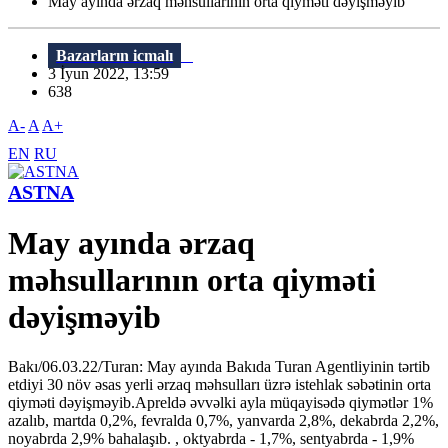
May ayında ərzaq məhsullarının orta qiyməti dəyişməyib
Bazarların icmalı
3 İyun 2022, 13:59
638
A-
A
A+
EN
RU
ASTNA
May ayında ərzaq
məhsullarının orta qiyməti
dəyişməyib
Bakı/06.03.22/Turan: May ayında Bakıda Turan Agentliyinin tərtib
etdiyi 30 növ əsas yerli ərzaq məhsulları üzrə istehlak səbətinin orta
qiyməti dəyişməyib.Apreldə əvvəlki ayla müqayisədə qiymətlər 1%
azalıb, martda 0,2%, fevralda 0,7%, yanvarda 2,8%, dekabrda 2,2%,
noyabrda 2,9% bahalaşıb. , oktyabrda - 1,7%, sentyabrda - 1,9%