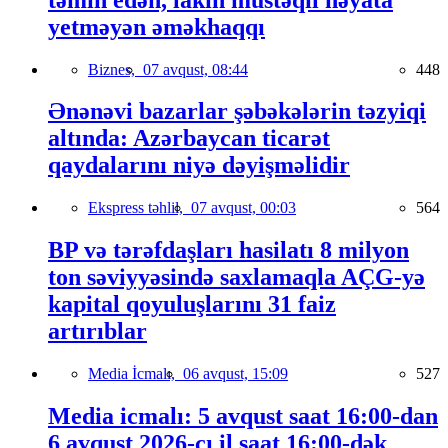
yetməyən əməkhaqqı
Biznes,
07 avqust, 08:44
448
Ənənəvi bazarlar şəbəkələrin təzyiqi
altında: Azərbaycan ticarət
qaydalarını niyə dəyişməlidir
Ekspress təhlil,
07 avqust, 00:03
564
BP və tərəfdaşları hasilatı 8 milyon
ton səviyyəsində saxlamaqla AÇG-yə
kapital qoyuluşlarını 31 faiz
artırıblar
Media İcmalı,
06 avqust, 15:09
527
Media icmalı: 5 avqust saat 16:00-dan
6 avqust 2026-cı il saat 16:00-dək