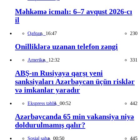
Məhkəmə icmalı: 6–7 avqust 2026-cı
il
Qafqaz,
16:47
230
Onilliklərə uzanan telefon zəngi
Amerika,
12:32
331
ABŞ-ın Rusiyaya qarşı yeni
sanksiyaları Azərbaycan üçün risklər
və imkanlar yaradır
Ekspress təhlil,
00:52
442
Azərbaycanda 65 min vakansiya niyə
doldurulmamış qalır?
Sosial sahə,
00:50
445