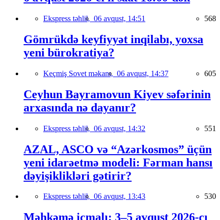
Ekspress təhlil,
06 avqust, 14:51
568
Gömrükdə keyfiyyət inqilabı, yoxsa
yeni bürokratiya?
Keçmiş Sovet məkanı,
06 avqust, 14:37
605
Ceyhun Bayramovun Kiyev səfərinin
arxasında nə dayanır?
Ekspress təhlil,
06 avqust, 14:32
551
AZAL, ASCO və “Azərkosmos” üçün
yeni idarəetmə modeli: Fərman hansı
dəyişiklikləri gətirir?
Ekspress təhlil,
06 avqust, 13:43
530
Məhkəmə icmalı: 3–5 avqust 2026-cı