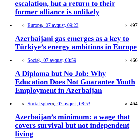
escalation, but a return to their
former alliance is unlikely
Europe,
07 avqust, 09:23
497
Azerbaijani gas emerges as a key to
Türkiye’s energy ambitions in Europe
Social,
07 avqust, 08:59
466
A Diploma but No Job: Why
Education Does Not Guarantee Youth
Employment in Azerbaijan
Social sphere,
07 avqust, 08:53
464
Azerbaijan’s minimum: a wage that
covers survival but not independent
living