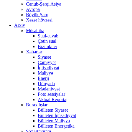
Cənub-Şərqi Asiya
Avropa
Böyük Şərq
Xəzər hövzəsi
Arxiv
Müsahibə
Sual-cavab
Çətin sual
Bizimkiler
Xəbərlər
Siyasət
Cəmiyyət
İqtisadiyyat
Maliyyə
Enerji
Dünyada
Mədəniyyət
Foto sessiyalar
Aktual Reportaj
Buraxılışlar
Bülleten Siyasət
Bülleten İqtisadiyyat
Bülleten Maliyyə
Bülleten Energetika
Söz istəyirəm