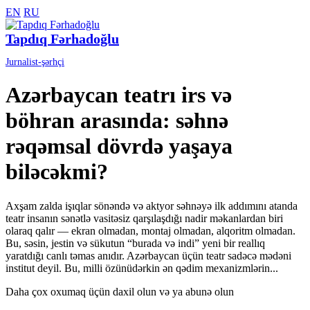
EN
RU
Tapdıq Fərhadoğlu
Jurnalist-şərhçi
Azərbaycan teatrı irs və
böhran arasında: səhnə
rəqəmsal dövrdə yaşaya
biləcəkmi?
Axşam zalda işıqlar sönəndə və aktyor səhnəyə ilk addımını atanda
teatr insanın sənətlə vasitəsiz qarşılaşdığı nadir məkanlardan biri
olaraq qalır — ekran olmadan, montaj olmadan, alqoritm olmadan.
Bu, səsin, jestin və sükutun “burada və indi” yeni bir reallıq
yaratdığı canlı təmas anıdır. Azərbaycan üçün teatr sadəcə mədəni
institut deyil. Bu, milli özünüdərkin ən qədim mexanizmlərin...
Daha çox oxumaq üçün daxil olun və ya abunə olun