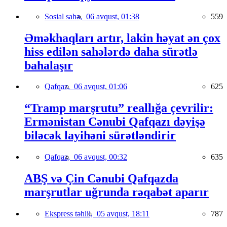
Sosial sahə,
06 avqust, 01:38
559
Əməkhaqları artır, lakin həyat ən çox
hiss edilən sahələrdə daha sürətlə
bahalaşır
Qafqaz,
06 avqust, 01:06
625
“Tramp marşrutu” reallığa çevrilir:
Ermənistan Cənubi Qafqazı dəyişə
biləcək layihəni sürətləndirir
Qafqaz,
06 avqust, 00:32
635
ABŞ və Çin Cənubi Qafqazda
marşrutlar uğrunda rəqabət aparır
Ekspress təhlil,
05 avqust, 18:11
787