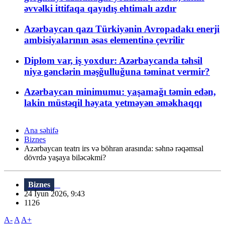
əvvəlki ittifaqa qayıdış ehtimalı azdır
Azərbaycan qazı Türkiyənin Avropadakı enerji
ambisiyalarının əsas elementinə çevrilir
Diplom var, iş yoxdur: Azərbaycanda təhsil
niyə gənclərin məşğulluğuna təminat vermir?
Azərbaycan minimumu: yaşamağı təmin edən,
lakin müstəqil həyata yetməyən əməkhaqqı
Ana səhifə
Biznes
Azərbaycan teatrı irs və böhran arasında: səhnə rəqəmsal
dövrdə yaşaya biləcəkmi?
Biznes
24 İyun 2026, 9:43
1126
A-
A
A+