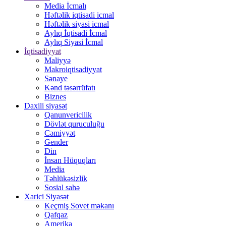
Media İcmalı
Həftəlik iqtisadi icmal
Həftəlik siyasi icmal
Aylıq İqtisadi İcmal
Aylıq Siyasi İcmal
İqtisadiyyat
Maliyyə
Makroiqtisadiyyat
Sənaye
Kənd təsərrüfatı
Biznes
Daxili siyasət
Qanunvericilik
Dövlət quruculuğu
Cəmiyyət
Gender
Din
İnsan Hüquqları
Media
Təhlükəsizlik
Sosial sahə
Xarici Siyasət
Keçmiş Sovet məkanı
Qafqaz
Amerika