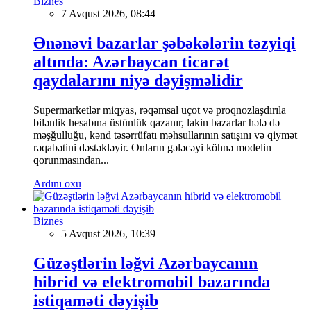
Biznes
7 Avqust 2026, 08:44
Ənənəvi bazarlar şəbəkələrin təzyiqi
altında: Azərbaycan ticarət
qaydalarını niyə dəyişməlidir
Supermarketlər miqyas, rəqəmsal uçot və proqnozlaşdırıla
bilənlik hesabına üstünlük qazanır, lakin bazarlar hələ də
məşğulluğu, kənd təsərrüfatı məhsullarının satışını və qiymət
rəqabətini dəstəkləyir. Onların gələcəyi köhnə modelin
qorunmasından...
Ardını oxu
Biznes
5 Avqust 2026, 10:39
Güzəştlərin ləğvi Azərbaycanın
hibrid və elektromobil bazarında
istiqaməti dəyişib