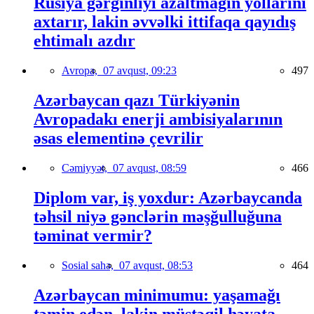
Rusiya gərginliyi azaltmağın yollarını
axtarır, lakin əvvəlki ittifaqa qayıdış
ehtimalı azdır
Avropa,
07 avqust, 09:23
497
Azərbaycan qazı Türkiyənin
Avropadakı enerji ambisiyalarının
əsas elementinə çevrilir
Cəmiyyət,
07 avqust, 08:59
466
Diplom var, iş yoxdur: Azərbaycanda
təhsil niyə gənclərin məşğulluğuna
təminat vermir?
Sosial sahə,
07 avqust, 08:53
464
Azərbaycan minimumu: yaşamağı
təmin edən, lakin müstəqil həyata