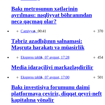
Bakı metrosunun xətlərinin
ayrılması: nəqliyyat böhranından
necə qaçmaq olar?
Cəmiyyət,
00:41
370
Təbriz azadlığının salnaməsi:
Məşrutə hərəkatı və müasirlik
Ekspress təhlil,
07 avqust, 17:28
454
Media idarəçiliyi mərkəzləşdirilir
Ekspress təhlil,
07 avqust, 17:00
501
Bakı investisiya forumunu daimi
platformaya çevirir, diqqət qeyri-neft
kapitalına yönəlir