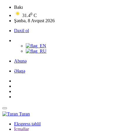
Bakı
0
31.4
C
Şənbə, 8 Avqust 2026
Daxil ol
Abunə
Əlaqə
Turan
Ekspress təhlil
İcmallar