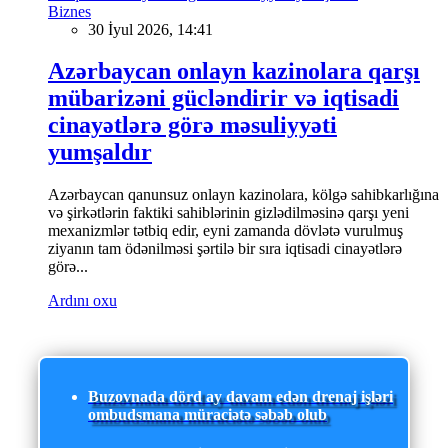
Biznes
30 İyul 2026, 14:41
Azərbaycan onlayn kazinolara qarşı
mübarizəni gücləndirir və iqtisadi
cinayətlərə görə məsuliyyəti
yumşaldır
Azərbaycan qanunsuz onlayn kazinolara, kölgə sahibkarlığına
və şirkətlərin faktiki sahiblərinin gizlədilməsinə qarşı yeni
mexanizmlər tətbiq edir, eyni zamanda dövlətə vurulmuş
ziyanın tam ödənilməsi şərtilə bir sıra iqtisadi cinayətlərə
görə...
Ardını oxu
Buzovnada dörd ay davam edən drenaj işləri
ombudsmana müraciətə səbəb olub