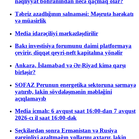
nəqliyyat böhranından necə qaçmaq olar?
Təbriz azadlığının salnaməsi: Məşrutə hərəkatı
və müasirlik
Media idarəçiliyi mərkəzləşdirilir
Bakı investisiya forumunu daimi platformaya
çevirir, diqqət qeyri-neft kapitalına yönəlir
Ankara, İslamabad və Ər-Riyad kimə qarşı
birləşir?
SOFAZ Perunun energetika sektoruna sərmayə
yatırıb, lakin sövdələşmənin məbləğini
açıqlamayıb
Media icmalı: 6 avqust saat 16:00-dan 7 avqust
2026-cı il saat 16:00-dək
Seçkilərdən sonra Ermənistan və Rusiya
gərginliyi azaltmağın yollarını axtarır, lakin