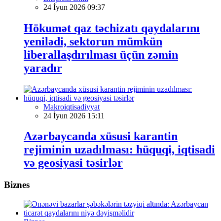
24 İyun 2026 09:37
Hökumət qaz təchizatı qaydalarını
yenilədi, sektorun mümkün
liberallaşdırılması üçün zəmin
yaradır
Makroiqtisadiyyat
24 İyun 2026 15:11
Azərbaycanda xüsusi karantin
rejiminin uzadılması: hüquqi, iqtisadi
və geosiyasi təsirlər
Biznes