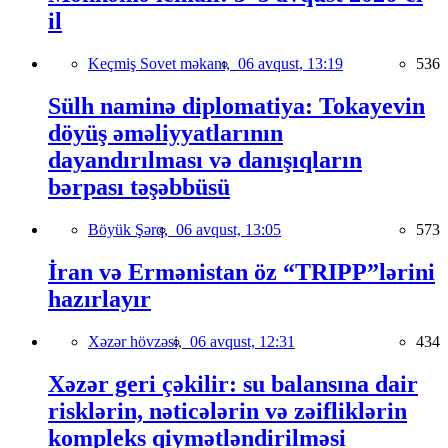
il
Keçmiş Sovet məkanı,
06 avqust, 13:19
536
Sülh naminə diplomatiya: Tokayevin
döyüş əməliyyatlarının
dayandırılması və danışıqların
bərpası təşəbbüsü
Böyük Şərq,
06 avqust, 13:05
573
İran və Ermənistan öz “TRIPP”lərini
hazırlayır
Xəzər hövzəsi,
06 avqust, 12:31
434
Xəzər geri çəkilir: su balansına dair
risklərin, nəticələrin və zəifliklərin
kompleks qiymətləndirilməsi