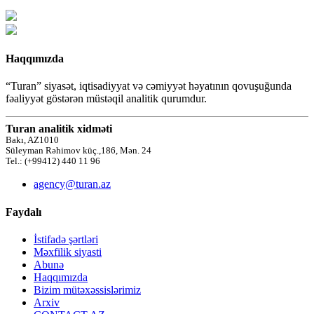
Haqqımızda
“Turan” siyasət, iqtisadiyyat və cəmiyyət həyatının qovuşuğunda
fəaliyyət göstərən müstəqil analitik qurumdur.
Turan analitik xidməti
Bakı, AZ1010
Süleyman Rəhimov küç.,186, Mən. 24
Tel.: (+99412) 440 11 96
agency@turan.az
Faydalı
İstifadə şərtləri
Məxfilik siyasti
Abunə
Haqqımızda
Bizim mütəxəssislərimiz
Arxiv