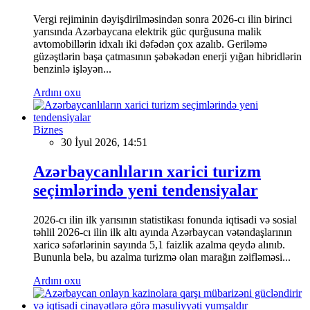
Vergi rejiminin dəyişdirilməsindən sonra 2026-cı ilin birinci
yarısında Azərbaycana elektrik güc qurğusuna malik
avtomobillərin idxalı iki dəfədən çox azalıb. Geriləmə
güzəştlərin başa çatmasının şəbəkədən enerji yığan hibridlərin
benzinlə işləyən...
Ardını oxu
Biznes
30 İyul 2026, 14:51
Azərbaycanlıların xarici turizm
seçimlərində yeni tendensiyalar
2026-cı ilin ilk yarısının statistikası fonunda iqtisadi və sosial
təhlil 2026-cı ilin ilk altı ayında Azərbaycan vətəndaşlarının
xaricə səfərlərinin sayında 5,1 faizlik azalma qeydə alınıb.
Bununla belə, bu azalma turizmə olan marağın zəifləməsi...
Ardını oxu