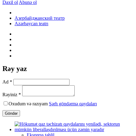
Daxil ol
Abunə ol
Азербайджанский театр
Azərbaycan teatrı
Rəy yaz
Ad *
Rəyiniz *
Oxudum və razıyam
Şərh göndərmə qaydaları
Göndər
Ekspress təhlil