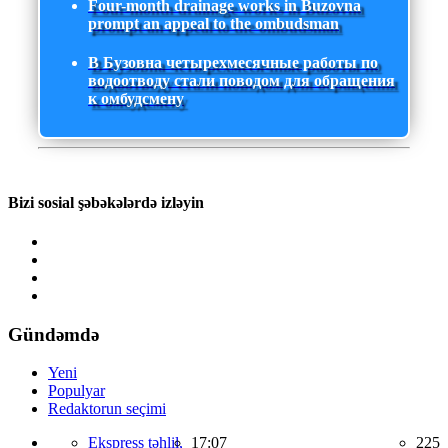
Four-month drainage works in Buzovna
prompt an appeal to the ombudsman
В Бузовна четырехмесячные работы по
водоотводу стали поводом для обращения
к омбудсмену
Bizi sosial şəbəkələrdə izləyin
Gündəmdə
Yeni
Populyar
Redaktorun seçimi
Ekspress təhlil,
17:07
225