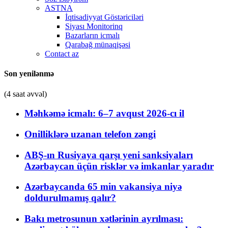
ASTNA
İqtisadiyyat Göstəriciləri
Siyası Monitorinq
Bazarların icmalı
Qarabağ münaqişəsi
Contact az
Son yenilənmə
(4 saat əvvəl)
Məhkəmə icmalı: 6–7 avqust 2026-cı il
Onilliklərə uzanan telefon zəngi
ABŞ-ın Rusiyaya qarşı yeni sanksiyaları
Azərbaycan üçün risklər və imkanlar yaradır
Azərbaycanda 65 min vakansiya niyə
doldurulmamış qalır?
Bakı metrosunun xətlərinin ayrılması: