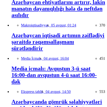
Azərbaycan ehtiyatlarını artırır, lakin
manatın dayanıqlılığı hələ də neftdən
asılıdır
Makroiqtisadiyyat,
05 avqust, 01:24
370
Azərbaycan iqtisadi artımın zəiflədiyi
şəraitdə rəqəmsallaşmanı
sürətləndirir
Media İcmalı,
04 avqust, 16:04
451
Media icmalı: Avqustun 3-ü saat
16:00-dan avqustun 4-ü saat 16:00-
dək
Ekspress təhlil,
04 avqust, 14:50
553
Azərbaycanda gömrük səlahiyyətləri