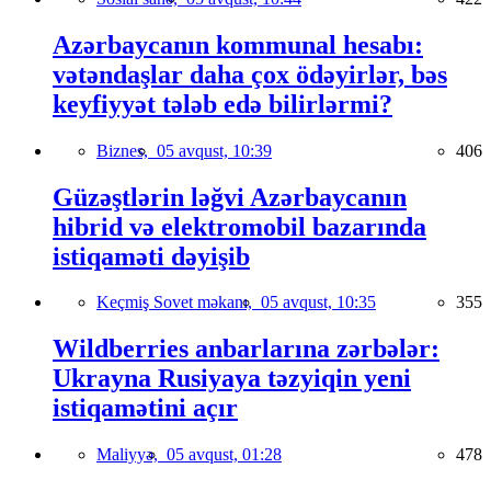
Azərbaycanın kommunal hesabı:
vətəndaşlar daha çox ödəyirlər, bəs
keyfiyyət tələb edə bilirlərmi?
Biznes,
05 avqust, 10:39
406
Güzəştlərin ləğvi Azərbaycanın
hibrid və elektromobil bazarında
istiqaməti dəyişib
Keçmiş Sovet məkanı,
05 avqust, 10:35
355
Wildberries anbarlarına zərbələr:
Ukrayna Rusiyaya təzyiqin yeni
istiqamətini açır
Maliyyə,
05 avqust, 01:28
478