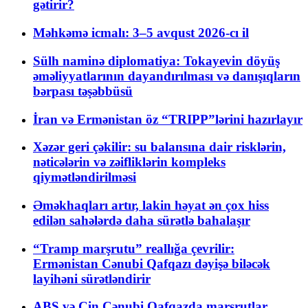
gətirir?
Məhkəmə icmalı: 3–5 avqust 2026-cı il
Sülh naminə diplomatiya: Tokayevin döyüş
əməliyyatlarının dayandırılması və danışıqların
bərpası təşəbbüsü
İran və Ermənistan öz “TRIPP”lərini hazırlayır
Xəzər geri çəkilir: su balansına dair risklərin,
nəticələrin və zəifliklərin kompleks
qiymətləndirilməsi
Əməkhaqları artır, lakin həyat ən çox hiss
edilən sahələrdə daha sürətlə bahalaşır
“Tramp marşrutu” reallığa çevrilir:
Ermənistan Cənubi Qafqazı dəyişə biləcək
layihəni sürətləndirir
ABŞ və Çin Cənubi Qafqazda marşrutlar