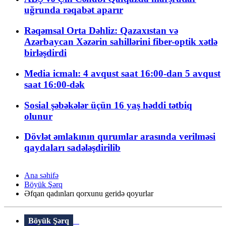
uğrunda rəqabət aparır
Rəqəmsal Orta Dəhliz: Qazaxıstan və
Azərbaycan Xəzərin sahillərini fiber-optik xətlə
birləşdirdi
Media icmalı: 4 avqust saat 16:00-dan 5 avqust
saat 16:00-dək
Sosial şəbəkələr üçün 16 yaş həddi tətbiq
olunur
Dövlət əmlakının qurumlar arasında verilməsi
qaydaları sadələşdirilib
Ana səhifə
Böyük Şərq
Əfqan qadınları qorxunu geridə qoyurlar
Böyük Şərq