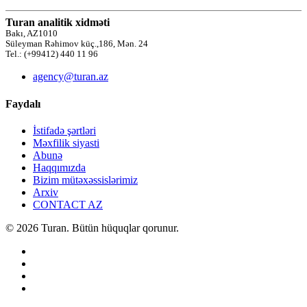
Turan analitik xidməti
Bakı, AZ1010
Süleyman Rəhimov küç.,186, Mən. 24
Tel.: (+99412) 440 11 96
agency@turan.az
Faydalı
İstifadə şərtləri
Məxfilik siyasti
Abunə
Haqqımızda
Bizim mütəxəssislərimiz
Arxiv
CONTACT AZ
© 2026 Turan. Bütün hüquqlar qorunur.