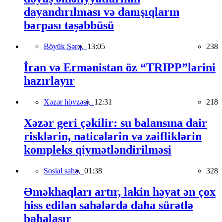
dayandırılması və danışıqların
bərpası təşəbbüsü
Böyük Şərq,
13:05
238
İran və Ermənistan öz “TRIPP”lərini
hazırlayır
Xəzər hövzəsi,
12:31
218
Xəzər geri çəkilir: su balansına dair
risklərin, nəticələrin və zəifliklərin
kompleks qiymətləndirilməsi
Sosial sahə,
01:38
328
Əməkhaqları artır, lakin həyat ən çox
hiss edilən sahələrdə daha sürətlə
bahalaşır