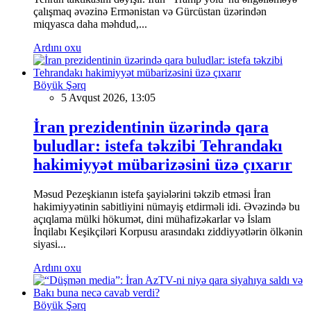
çalışmaq əvəzinə Ermənistan və Gürcüstan üzərindən
miqyasca daha məhdud,...
Ardını oxu
Böyük Şərq
5 Avqust 2026, 13:05
İran prezidentinin üzərində qara
buludlar: istefa təkzibi Tehrandakı
hakimiyyət mübarizəsini üzə çıxarır
Məsud Pezeşkianın istefa şayiələrini təkzib etməsi İran
hakimiyyətinin sabitliyini nümayiş etdirməli idi. Əvəzində bu
açıqlama mülki hökumət, dini mühafizəkarlar və İslam
İnqilabı Keşikçiləri Korpusu arasındakı ziddiyyətlərin ölkənin
siyasi...
Ardını oxu
Böyük Şərq