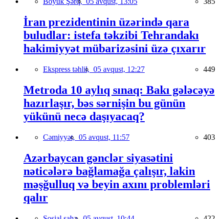
Böyük Şərq,
05 avqust, 13:05
385
İran prezidentinin üzərində qara
buludlar: istefa təkzibi Tehrandakı
hakimiyyət mübarizəsini üzə çıxarır
Ekspress təhlil,
05 avqust, 12:27
449
Metroda 10 aylıq sınaq: Bakı gələcəyə
hazırlaşır, bəs sərnişin bu günün
yükünü necə daşıyacaq?
Cəmiyyət,
05 avqust, 11:57
403
Azərbaycan gənclər siyasətini
nəticələrə bağlamağa çalışır, lakin
məşğulluq və beyin axını problemləri
qalır
Sosial sahə,
05 avqust, 10:44
422