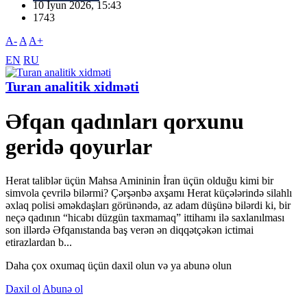
10 İyun 2026, 15:43
1743
A-
A
A+
EN
RU
Turan analitik xidməti
Əfqan qadınları qorxunu
geridə qoyurlar
Herat taliblər üçün Mahsa Amininin İran üçün olduğu kimi bir
simvola çevrilə bilərmi? Çərşənbə axşamı Herat küçələrində silahlı
əxlaq polisi əməkdaşları görünəndə, az adam düşünə bilərdi ki, bir
neçə qadının “hicabı düzgün taxmamaq” ittihamı ilə saxlanılması
son illərdə Əfqanıstanda baş verən ən diqqətçəkən ictimai
etirazlardan b...
Daha çox oxumaq üçün daxil olun və ya abunə olun
Daxil ol
Abunə ol