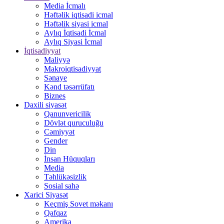
Media İcmalı
Həftəlik iqtisadi icmal
Həftəlik siyasi icmal
Aylıq İqtisadi İcmal
Aylıq Siyasi İcmal
İqtisadiyyat
Maliyyə
Makroiqtisadiyyat
Sənaye
Kənd təsərrüfatı
Biznes
Daxili siyasət
Qanunvericilik
Dövlət quruculuğu
Cəmiyyət
Gender
Din
İnsan Hüquqları
Media
Təhlükəsizlik
Sosial sahə
Xarici Siyasət
Keçmiş Sovet məkanı
Qafqaz
Amerika