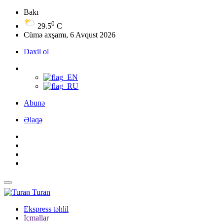
Bakı
0
29.5
C
Cümə axşamı, 6 Avqust 2026
Daxil ol
Abunə
Əlaqə
Turan
Ekspress təhlil
İcmallar