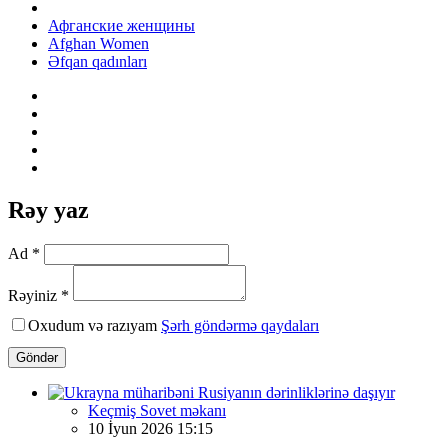
Афганские женщины
Afghan Women
Əfqan qadınları
Rəy yaz
Ad *
Rəyiniz *
Oxudum və razıyam
Şərh göndərmə qaydaları
Göndər
Keçmiş Sovet məkanı
10 İyun 2026 15:15