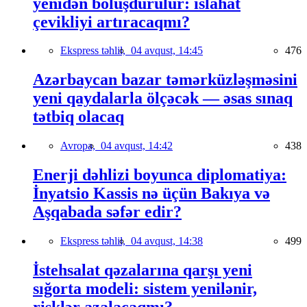
yenidən bölüşdürülür: islahat
çevikliyi artıracaqmı?
Ekspress təhlil,
04 avqust, 14:45
476
Azərbaycan bazar təmərküzləşməsini
yeni qaydalarla ölçəcək — əsas sınaq
tətbiq olacaq
Avropa,
04 avqust, 14:42
438
Enerji dəhlizi boyunca diplomatiya:
İnyatsio Kassis nə üçün Bakıya və
Aşqabada səfər edir?
Ekspress təhlil,
04 avqust, 14:38
499
İstehsalat qəzalarına qarşı yeni
sığorta modeli: sistem yenilənir,