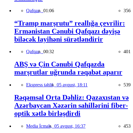
Qafqaz,
01:06
356
“Tramp marşrutu” reallığa çevrilir:
Ermənistan Cənubi Qafqazı dəyişə
biləcək layihəni sürətləndirir
Qafqaz,
00:32
401
ABŞ və Çin Cənubi Qafqazda
marşrutlar uğrunda rəqabət aparır
Ekspress təhlil,
05 avqust, 18:11
539
Rəqəmsal Orta Dəhliz: Qazaxıstan və
Azərbaycan Xəzərin sahillərini fiber-
optik xətlə birləşdirdi
Media İcmalı,
05 avqust, 16:37
453