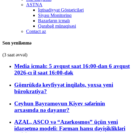
ASTNA
İqtisadiyyat Göstəriciləri
Siyası Monitorinq
Bazarların icmalı
Qarabağ münaqişəsi
Contact az
Son yenilənmə
(3 saat əvvəl)
Media icmalı: 5 avqust saat 16:00-dan 6 avqust
2026-cı il saat 16:00-dək
Gömrükdə keyfiyyət inqilabı, yoxsa yeni
bürokratiya?
Ceyhun Bayramovun Kiyev səfərinin
arxasında nə dayanır?
AZAL, ASCO və “Azərkosmos” üçün yeni
idarəetmə modeli: Fərman hansı dəyişiklikləri