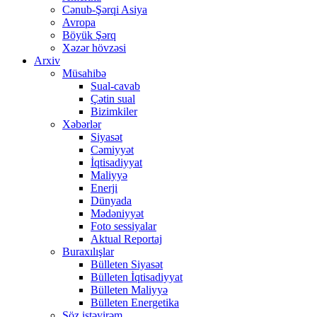
Cənub-Şərqi Asiya
Avropa
Böyük Şərq
Xəzər hövzəsi
Arxiv
Müsahibə
Sual-cavab
Çətin sual
Bizimkiler
Xəbərlər
Siyasət
Cəmiyyət
İqtisadiyyat
Maliyyə
Enerji
Dünyada
Mədəniyyət
Foto sessiyalar
Aktual Reportaj
Buraxılışlar
Bülleten Siyasət
Bülleten İqtisadiyyat
Bülleten Maliyyə
Bülleten Energetika
Söz istəyirəm