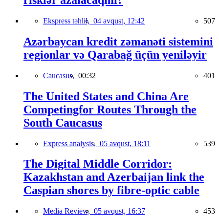
risklər azalacaqmı?
Ekspress təhlil,
04 avqust, 12:42
507
Azərbaycan kredit zəmanəti sistemini
regionlar və Qarabağ üçün yeniləyir
Caucasus,
00:32
401
The United States and China Are
Competingfor Routes Through the
South Caucasus
Express analysis,
05 avqust, 18:11
539
The Digital Middle Corridor:
Kazakhstan and Azerbaijan link the
Caspian shores by fibre-optic cable
Media Review,
05 avqust, 16:37
453