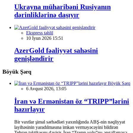
Ukrayna müharibəni Rusiyanın
dərinliklərinə daşıyır
Ekspress təhlil
10 İyun 2026 15:51
AzerGold fəaliyyət sahəsini
genişləndirir
Böyük Şərq
Böyük Şərq
6 Avqust 2026, 13:05
İran və Ermənistan öz “TRIPP”lərini
hazırlayır
Bir vaxtlar şimal sərhədləri yaxınlığında ABŞ-nin nəqliyyat
layihəsinin yaradılmasına imkan verməyəcəyini bildirən
Tehran taktikasını dəyişir. İran “Tramp yolu”nu əngəlləməyə