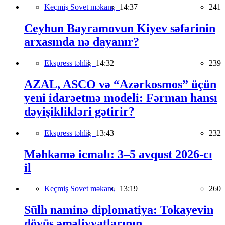
Keçmiş Sovet məkanı,
14:37
241
Ceyhun Bayramovun Kiyev səfərinin
arxasında nə dayanır?
Ekspress təhlil,
14:32
239
AZAL, ASCO və “Azərkosmos” üçün
yeni idarəetmə modeli: Fərman hansı
dəyişiklikləri gətirir?
Ekspress təhlil,
13:43
232
Məhkəmə icmalı: 3–5 avqust 2026-cı
il
Keçmiş Sovet məkanı,
13:19
260
Sülh naminə diplomatiya: Tokayevin
döyüş əməliyyatlarının