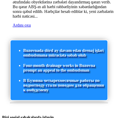
ətrafındakı obyektlərinə zərbələri dayandırmaq qərarı verib.
Bu qərar ABŞ-ın ali hərbi rəhbərliyinin xəbərdarlığından
sonra qəbul edilib. Hərbçilər hesab ediblər ki, yeni zərbələrin
hərbi nəticəsi...
Ardını oxu
Buzovnada dörd ay davam edən drenaj işləri
ombudsmana müraciətə səbəb olub
Four-month drainage works in Buzovna
prompt an appeal to the ombudsman
В Бузовна четырехмесячные работы по
водоотводу стали поводом для обращения
к омбудсмену
Bizi sosial şəbəkələrdə izləyin