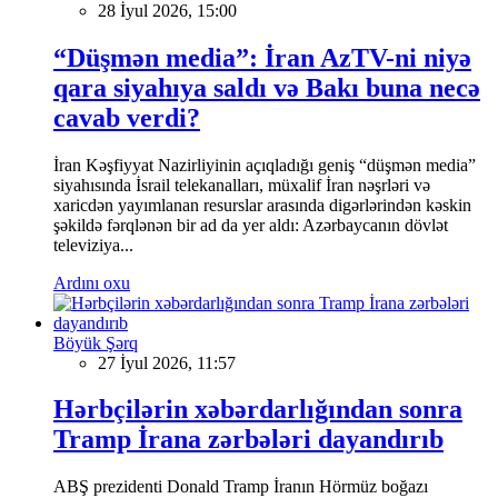
28 İyul 2026, 15:00
“Düşmən media”: İran AzTV-ni niyə
qara siyahıya saldı və Bakı buna necə
cavab verdi?
İran Kəşfiyyat Nazirliyinin açıqladığı geniş “düşmən media”
siyahısında İsrail telekanalları, müxalif İran nəşrləri və
xaricdən yayımlanan resurslar arasında digərlərindən kəskin
şəkildə fərqlənən bir ad da yer aldı: Azərbaycanın dövlət
televiziya...
Ardını oxu
Böyük Şərq
27 İyul 2026, 11:57
Hərbçilərin xəbərdarlığından sonra
Tramp İrana zərbələri dayandırıb
ABŞ prezidenti Donald Tramp İranın Hörmüz boğazı