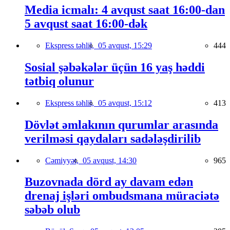
Media icmalı: 4 avqust saat 16:00-dan
5 avqust saat 16:00-dək
Ekspress təhlil,
05 avqust, 15:29
444
Sosial şəbəkələr üçün 16 yaş həddi
tətbiq olunur
Ekspress təhlil,
05 avqust, 15:12
413
Dövlət əmlakının qurumlar arasında
verilməsi qaydaları sadələşdirilib
Cəmiyyət,
05 avqust, 14:30
965
Buzovnada dörd ay davam edən
drenaj işləri ombudsmana müraciətə
səbəb olub