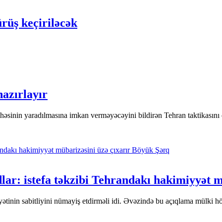
rüş keçiriləcək
azırlayır
yihəsinin yaradılmasına imkan verməyəcəyini bildirən Tehran taktikasın
Böyük Şərq
lar: istefa təkzibi Tehrandakı hakimiyyət m
yətinin sabitliyini nümayiş etdirməli idi. Əvəzində bu açıqlama mülki h