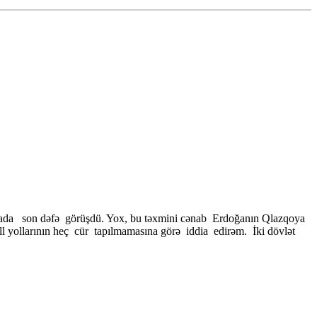
mada son dəfə görüşdü. Yox, bu təxmini cənab Erdoğanın Qlazqoya
 yollarının heç cür tapılmamasına görə iddia edirəm. İki dövlət