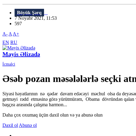
Böyük Şərq
7 Noyabr 2021, 11:53
597
A-
A
A+
EN
RU
Mayis Əlizadə
İcmalçi
Əsəb pozan məsələlərlə seçki at
Siyasi həyatlarının nə qədər davam edəcəyi məchul olsa da deyəs
getməyi rədd etməsinə görə yürütmürəm, Obama dövründən qalan və ik
başçısı arasında çalışma harmon...
Daha çox oxumaq üçün daxil olun və ya abunə olun
Daxil ol
Abunə ol