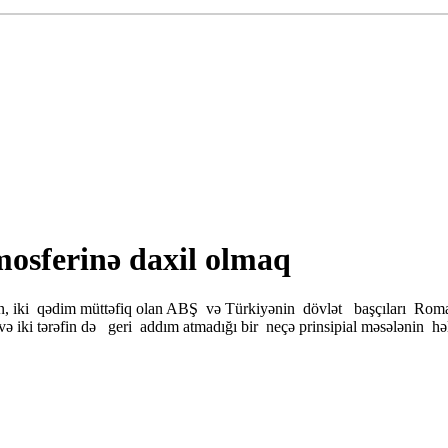
mosferinə daxil olmaq
ən, iki qədim müttəfiq olan ABŞ və Türkiyənin dövlət başçıları Ro
i tərəfin də geri addım atmadığı bir neçə prinsipial məsələnin həll