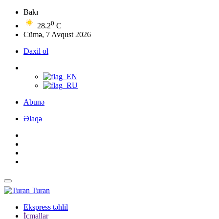
Bakı
0
28.2
C
Cümə, 7 Avqust 2026
Daxil ol
Abunə
Əlaqə
Turan
Ekspress təhlil
İcmallar