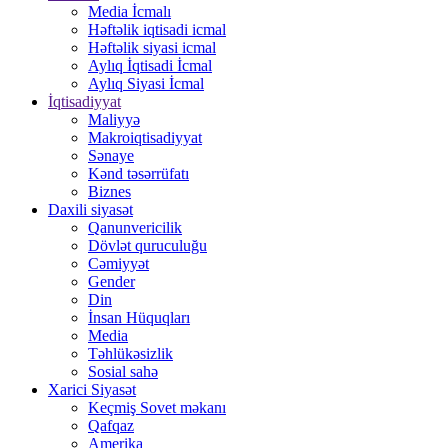
Media İcmalı
Həftəlik iqtisadi icmal
Həftəlik siyasi icmal
Aylıq İqtisadi İcmal
Aylıq Siyasi İcmal
İqtisadiyyat
Maliyyə
Makroiqtisadiyyat
Sənaye
Kənd təsərrüfatı
Biznes
Daxili siyasət
Qanunvericilik
Dövlət quruculuğu
Cəmiyyət
Gender
Din
İnsan Hüquqları
Media
Təhlükəsizlik
Sosial sahə
Xarici Siyasət
Keçmiş Sovet məkanı
Qafqaz
Amerika