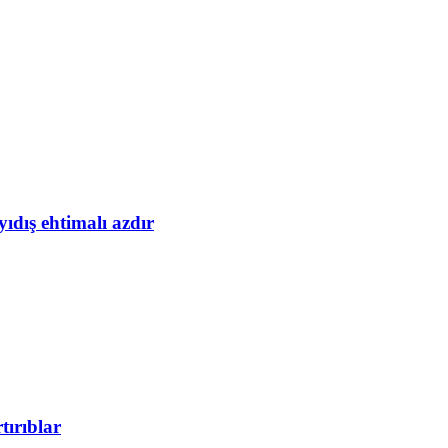
yıdış ehtimalı azdır
tırıblar