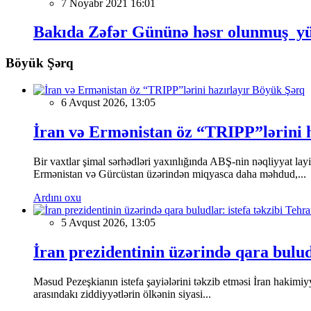
7 Noyabr 2021 16:01
Bakıda Zəfər Gününə həsr olunmuş yü
Böyük Şərq
Böyük Şərq
6 Avqust 2026, 13:05
İran və Ermənistan öz “TRIPP”lərini h
Bir vaxtlar şimal sərhədləri yaxınlığında ABŞ-nin nəqliyyat la
Ermənistan və Gürcüstan üzərindən miqyasca daha məhdud,...
Ardını oxu
5 Avqust 2026, 13:05
İran prezidentinin üzərində qara bulud
Məsud Pezeşkianın istefa şayiələrini təkzib etməsi İran hakimiy
arasındakı ziddiyyətlərin ölkənin siyasi...