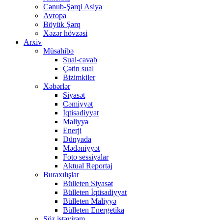
Cənub-Şərqi Asiya
Avropa
Böyük Şərq
Xəzər hövzəsi
Arxiv
Müsahibə
Sual-cavab
Çətin sual
Bizimkiler
Xəbərlər
Siyasət
Cəmiyyət
İqtisadiyyat
Maliyyə
Enerji
Dünyada
Mədəniyyət
Foto sessiyalar
Aktual Reportaj
Buraxılışlar
Bülleten Siyasət
Bülleten İqtisadiyyat
Bülleten Maliyyə
Bülleten Energetika
Söz istəyirəm