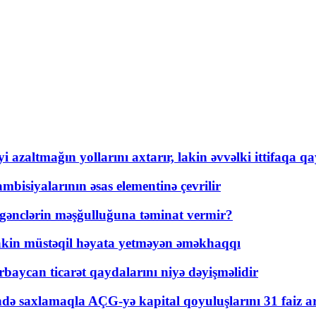
 azaltmağın yollarını axtarır, lakin əvvəlki ittifaqa qa
bisiyalarının əsas elementinə çevrilir
 gənclərin məşğulluğuna təminat vermir?
kin müstəqil həyata yetməyən əməkhaqqı
rbaycan ticarət qaydalarını niyə dəyişməlidir
ində saxlamaqla AÇG-yə kapital qoyuluşlarını 31 faiz ar