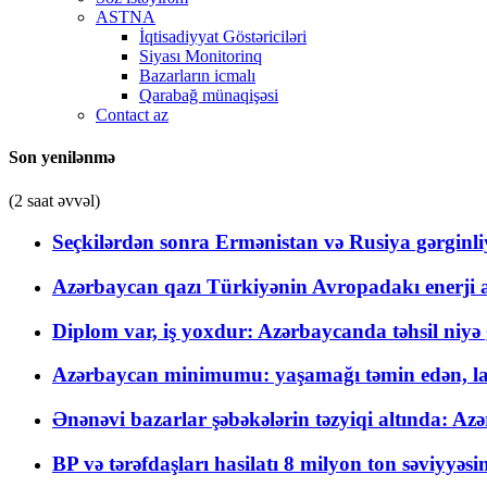
ASTNA
İqtisadiyyat Göstəriciləri
Siyası Monitorinq
Bazarların icmalı
Qarabağ münaqişəsi
Contact az
Son yenilənmə
(2 saat əvvəl)
Seçkilərdən sonra Ermənistan və Rusiya gərginliyi
Azərbaycan qazı Türkiyənin Avropadakı enerji am
Diplom var, iş yoxdur: Azərbaycanda təhsil niyə
Azərbaycan minimumu: yaşamağı təmin edən, la
Ənənəvi bazarlar şəbəkələrin təzyiqi altında: Azə
BP və tərəfdaşları hasilatı 8 milyon ton səviyyəs