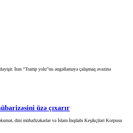
ı dəyişir. İran “Tramp yolu”nu əngəlləməyə çalışmaq əvəzinə
übarizəsini üzə çıxarır
ökumət, dini mühafizəkarlar və İslam İnqilabı Keşikçiləri Korpusu