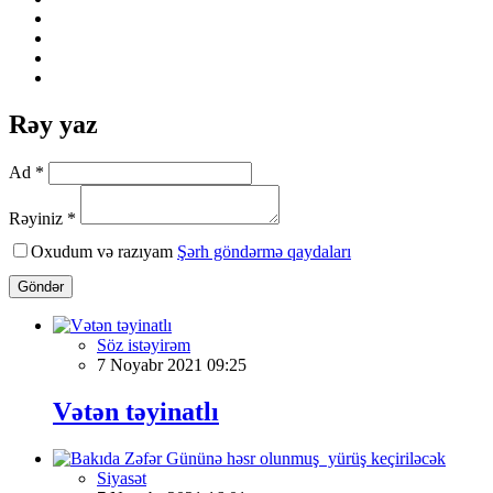
Rəy yaz
Ad *
Rəyiniz *
Oxudum və razıyam
Şərh göndərmə qaydaları
Göndər
Söz istəyirəm
7 Noyabr 2021 09:25
Vətən təyinatlı
Siyasət