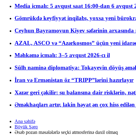
Media icmalı: 5 avqust saat 16:00-dan 6 avqust 2
Gömrükdə keyfiyyət inqilabı, yoxsa yeni bürokr
Ceyhun Bayramovun Kiyev səfərinin arxasında 
AZAL, ASCO və “Azərkosmos” üçün yeni idarəetm
Məhkəmə icmalı: 3–5 avqust 2026-cı il
Sülh naminə diplomatiya: Tokayevin döyüş əməli
İran və Ermənistan öz “TRIPP”lərini hazırlayır
Xəzər geri çəkilir: su balansına dair risklərin, nə
Əməkhaqları artır, lakin həyat ən çox hiss edilən
Ana səhifə
Böyük Şərq
Əsəb pozan məsələlərlə seçki atmosferinə daxil olmaq