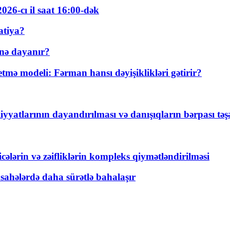
026-cı il saat 16:00-dək
atiya?
nə dayanır?
ə modeli: Fərman hansı dəyişiklikləri gətirir?
yyatlarının dayandırılması və danışıqların bərpası tə
ticələrin və zəifliklərin kompleks qiymətləndirilməsi
 sahələrdə daha sürətlə bahalaşır