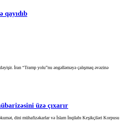
sə qayıdıb
ı dəyişir. İran “Tramp yolu”nu əngəlləməyə çalışmaq əvəzinə
übarizəsini üzə çıxarır
ökumət, dini mühafizəkarlar və İslam İnqilabı Keşikçiləri Korpusu