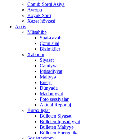
Cənub-Şərqi Asiya
Avropa
Böyük Şərq
Xəzər hövzəsi
Arxiv
Müsahibə
Sual-cavab
Çətin sual
Bizimkiler
Xəbərlər
Siyasət
Cəmiyyət
İqtisadiyyat
Maliyyə
Enerji
Dünyada
Mədəniyyət
Foto sessiyalar
Aktual Reportaj
Buraxılışlar
Bülleten Siyasət
Bülleten İqtisadiyyat
Bülleten Maliyyə
Bülleten Energetika
Söz istəyirəm