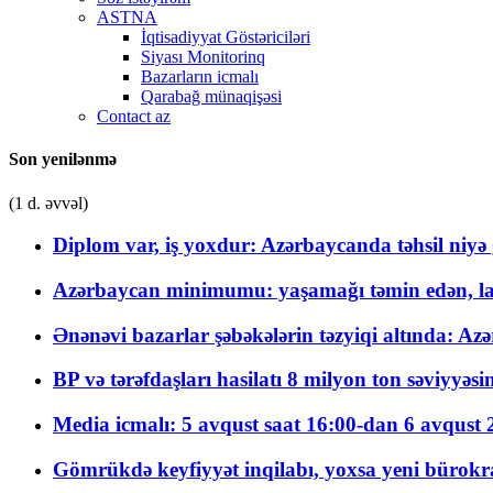
ASTNA
İqtisadiyyat Göstəriciləri
Siyası Monitorinq
Bazarların icmalı
Qarabağ münaqişəsi
Contact az
Son yenilənmə
(1 d. əvvəl)
Diplom var, iş yoxdur: Azərbaycanda təhsil niyə
Azərbaycan minimumu: yaşamağı təmin edən, la
Ənənəvi bazarlar şəbəkələrin təzyiqi altında: Azə
BP və tərəfdaşları hasilatı 8 milyon ton səviyyəs
Media icmalı: 5 avqust saat 16:00-dan 6 avqust 2
Gömrükdə keyfiyyət inqilabı, yoxsa yeni bürokr