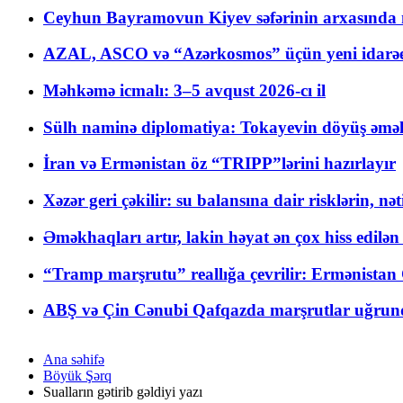
Ceyhun Bayramovun Kiyev səfərinin arxasında 
AZAL, ASCO və “Azərkosmos” üçün yeni idarəetm
Məhkəmə icmalı: 3–5 avqust 2026-cı il
Sülh naminə diplomatiya: Tokayevin döyüş əməli
İran və Ermənistan öz “TRIPP”lərini hazırlayır
Xəzər geri çəkilir: su balansına dair risklərin, nə
Əməkhaqları artır, lakin həyat ən çox hiss edilən
“Tramp marşrutu” reallığa çevrilir: Ermənistan C
ABŞ və Çin Cənubi Qafqazda marşrutlar uğrund
Ana səhifə
Böyük Şərq
Sualların gətirib gəldiyi yazı