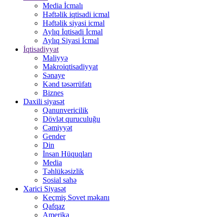
Media İcmalı
Həftəlik iqtisadi icmal
Həftəlik siyasi icmal
Aylıq İqtisadi İcmal
Aylıq Siyasi İcmal
İqtisadiyyat
Maliyyə
Makroiqtisadiyyat
Sənaye
Kənd təsərrüfatı
Biznes
Daxili siyasət
Qanunvericilik
Dövlət quruculuğu
Cəmiyyət
Gender
Din
İnsan Hüquqları
Media
Təhlükəsizlik
Sosial sahə
Xarici Siyasət
Keçmiş Sovet məkanı
Qafqaz
Amerika