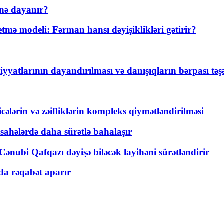
nə dayanır?
ə modeli: Fərman hansı dəyişiklikləri gətirir?
yyatlarının dayandırılması və danışıqların bərpası tə
ticələrin və zəifliklərin kompleks qiymətləndirilməsi
 sahələrdə daha sürətlə bahalaşır
ənubi Qafqazı dəyişə biləcək layihəni sürətləndirir
a rəqabət aparır