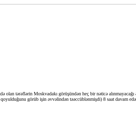
iktdə olan tərəflərin Moskvadakı görüşündən heç bir nəticə alınmayac
qoyulduğunu görüb işin əvvəlindən təəccüblənmişdi) 8 saat davam edə