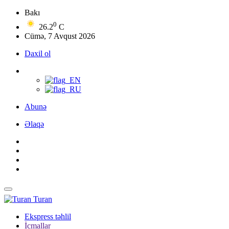
Bakı
0
26.2
C
Cümə, 7 Avqust 2026
Daxil ol
Abunə
Əlaqə
Turan
Ekspress təhlil
İcmallar