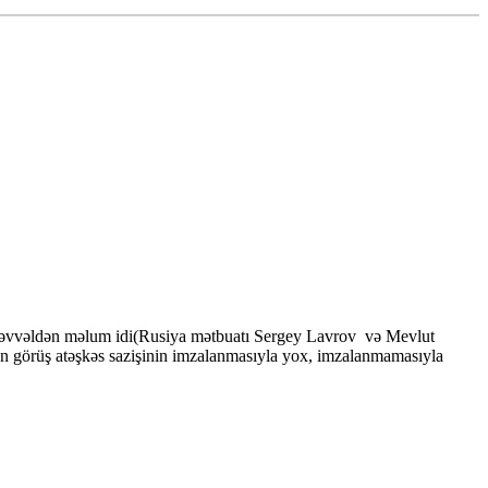
ağı əvvəldən məlum idi(Rusiya mətbuatı Sergey Lavrov və Mevlut
n görüş atəşkəs sazişinin imzalanmasıyla yox, imzalanmamasıyla