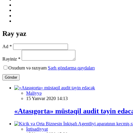
Rəy yaz
Ad *
Rəyiniz *
Oxudum və razıyam
Şərh göndərmə qaydaları
Göndər
Maliyyə
15 Yanvar 2020 14:13
«Atasıgorta» müstəqil audit təyin edəc
İqtisadiyyat