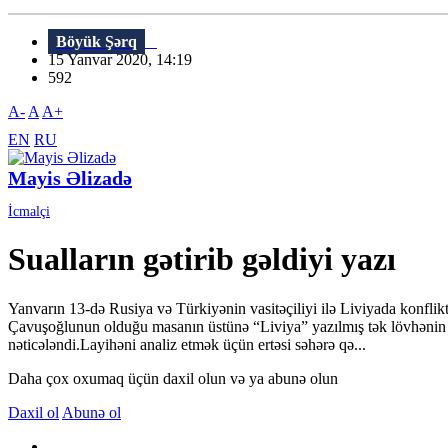
Böyük Şərq
15 Yanvar 2020, 14:19
592
A-
A
A+
EN
RU
Mayis Əlizadə
İcmalçi
Sualların gətirib gəldiyi yazı
Yanvarın 13-də Rusiya və Türkiyənin vasitəçiliyi ilə Liviyada konfl
Çavuşoğlunun olduğu masanın üstünə “Liviya” yazılmış tək lövhənin 
nəticələndi.Layihəni analiz etmək üçün ertəsi səhərə qə...
Daha çox oxumaq üçün daxil olun və ya abunə olun
Daxil ol
Abunə ol