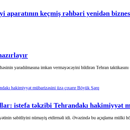
iyi aparatının keçmiş rəhbəri yenidən bizne
azırlayır
yihəsinin yaradılmasına imkan verməyəcəyini bildirən Tehran taktikasın
Böyük Şərq
lar: istefa təkzibi Tehrandakı hakimiyyət m
yətinin sabitliyini nümayiş etdirməli idi. Əvəzində bu açıqlama mülki h