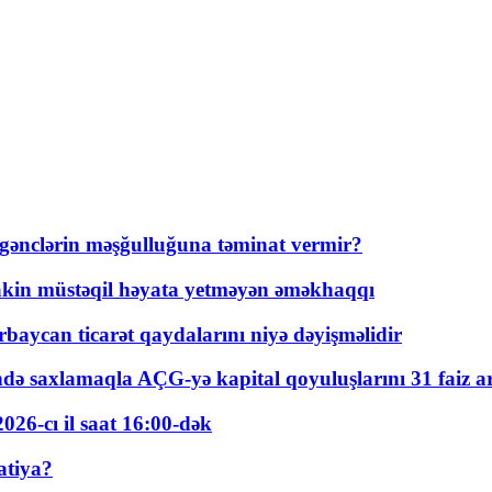
 gənclərin məşğulluğuna təminat vermir?
kin müstəqil həyata yetməyən əməkhaqqı
rbaycan ticarət qaydalarını niyə dəyişməlidir
ində saxlamaqla AÇG-yə kapital qoyuluşlarını 31 faiz ar
026-cı il saat 16:00-dək
atiya?