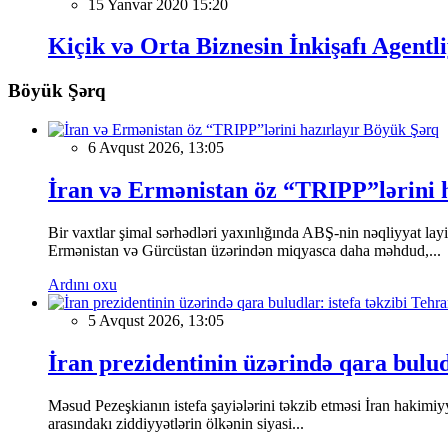
15 Yanvar 2020 15:20
Kiçik və Orta Biznesin İnkişafı Agentl
Böyük Şərq
Böyük Şərq
6 Avqust 2026, 13:05
İran və Ermənistan öz “TRIPP”lərini h
Bir vaxtlar şimal sərhədləri yaxınlığında ABŞ-nin nəqliyyat la
Ermənistan və Gürcüstan üzərindən miqyasca daha məhdud,...
Ardını oxu
5 Avqust 2026, 13:05
İran prezidentinin üzərində qara bulud
Məsud Pezeşkianın istefa şayiələrini təkzib etməsi İran hakimiy
arasındakı ziddiyyətlərin ölkənin siyasi...