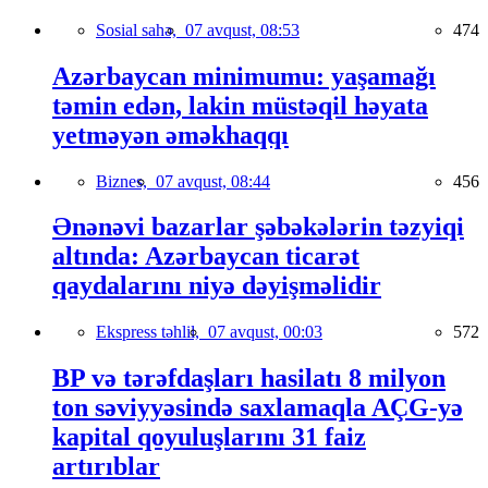
Sosial sahə,
07 avqust, 08:53
474
Azərbaycan minimumu: yaşamağı
təmin edən, lakin müstəqil həyata
yetməyən əməkhaqqı
Biznes,
07 avqust, 08:44
456
Ənənəvi bazarlar şəbəkələrin təzyiqi
altında: Azərbaycan ticarət
qaydalarını niyə dəyişməlidir
Ekspress təhlil,
07 avqust, 00:03
572
BP və tərəfdaşları hasilatı 8 milyon
ton səviyyəsində saxlamaqla AÇG-yə
kapital qoyuluşlarını 31 faiz
artırıblar