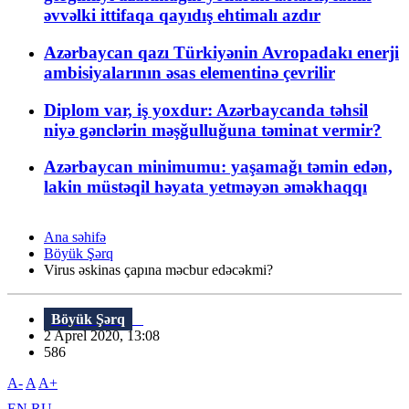
əvvəlki ittifaqa qayıdış ehtimalı azdır
Azərbaycan qazı Türkiyənin Avropadakı enerji
ambisiyalarının əsas elementinə çevrilir
Diplom var, iş yoxdur: Azərbaycanda təhsil
niyə gənclərin məşğulluğuna təminat vermir?
Azərbaycan minimumu: yaşamağı təmin edən,
lakin müstəqil həyata yetməyən əməkhaqqı
Ana səhifə
Böyük Şərq
Virus əskinas çapına məcbur edəcəkmi?
Böyük Şərq
2 Aprel 2020, 13:08
586
A-
A
A+
EN
RU