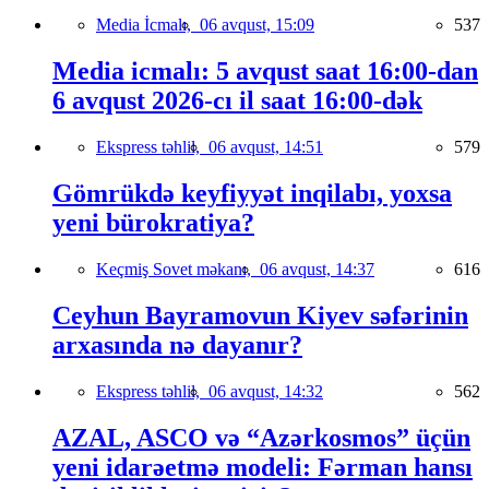
Media İcmalı,
06 avqust, 15:09
537
Media icmalı: 5 avqust saat 16:00-dan
6 avqust 2026-cı il saat 16:00-dək
Ekspress təhlil,
06 avqust, 14:51
579
Gömrükdə keyfiyyət inqilabı, yoxsa
yeni bürokratiya?
Keçmiş Sovet məkanı,
06 avqust, 14:37
616
Ceyhun Bayramovun Kiyev səfərinin
arxasında nə dayanır?
Ekspress təhlil,
06 avqust, 14:32
562
AZAL, ASCO və “Azərkosmos” üçün
yeni idarəetmə modeli: Fərman hansı