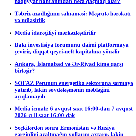
nəqliyyat böhranından necə qaçmaq olar?
Təbriz azadlığının salnaməsi: Məşrutə hərəkatı
və müasirlik
Media idarəçiliyi mərkəzləşdirilir
Bakı investisiya forumunu daimi platformaya
çevirir, diqqət qeyri-neft kapitalına yönəlir
Ankara, İslamabad və Ər-Riyad kimə qarşı
birləşir?
SOFAZ Perunun energetika sektoruna sərmayə
yatırıb, lakin sövdələşmənin məbləğini
açıqlamayıb
Media icmalı: 6 avqust saat 16:00-dan 7 avqust
2026-cı il saat 16:00-dək
Seçkilərdən sonra Ermənistan və Rusiya
gərginliyi azaltmağın yollarını axtarır, lakin