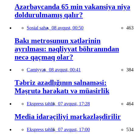
Azərbaycanda 65 min vakansiya niyə
doldurulmamış qalır?
Sosial sahə,
08 avqust, 00:50
463
Bakı metrosunun xətlərinin
ayrılması: nəqliyyat böhranından
necə qaçmaq olar?
Cəmiyyət,
08 avqust, 00:41
384
Təbriz azadlığının salnaməsi:
Məşrutə hərəkatı və müasirlik
Ekspress təhlil,
07 avqust, 17:28
464
Media idarəçiliyi mərkəzləşdirilir
Ekspress təhlil,
07 avqust, 17:00
534