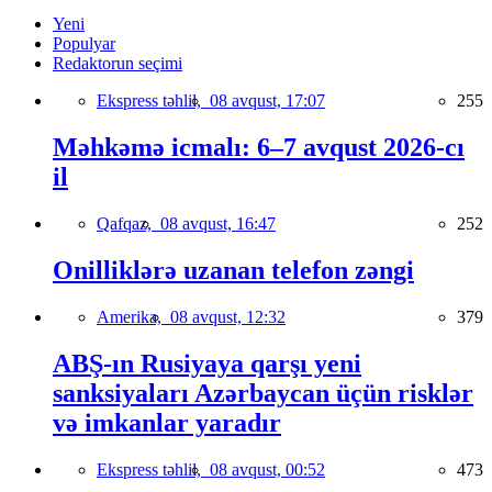
Yeni
Populyar
Redaktorun seçimi
Ekspress təhlil,
08 avqust, 17:07
255
Məhkəmə icmalı: 6–7 avqust 2026-cı
il
Qafqaz,
08 avqust, 16:47
252
Onilliklərə uzanan telefon zəngi
Amerika,
08 avqust, 12:32
379
ABŞ-ın Rusiyaya qarşı yeni
sanksiyaları Azərbaycan üçün risklər
və imkanlar yaradır
Ekspress təhlil,
08 avqust, 00:52
473