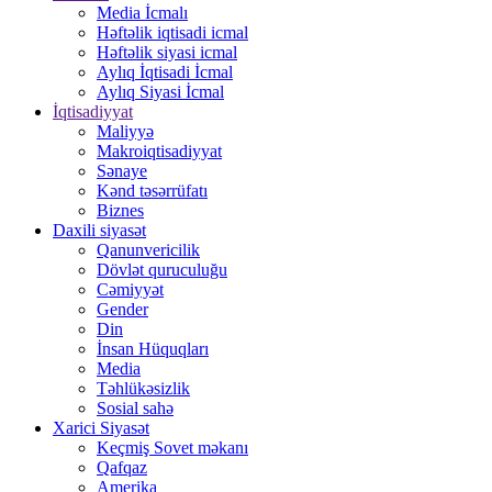
Media İcmalı
Həftəlik iqtisadi icmal
Həftəlik siyasi icmal
Aylıq İqtisadi İcmal
Aylıq Siyasi İcmal
İqtisadiyyat
Maliyyə
Makroiqtisadiyyat
Sənaye
Kənd təsərrüfatı
Biznes
Daxili siyasət
Qanunvericilik
Dövlət quruculuğu
Cəmiyyət
Gender
Din
İnsan Hüquqları
Media
Təhlükəsizlik
Sosial sahə
Xarici Siyasət
Keçmiş Sovet məkanı
Qafqaz
Amerika