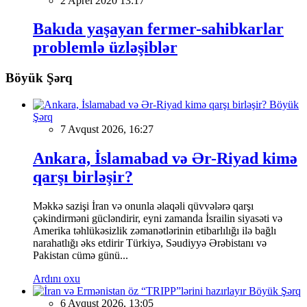
2 Aprel 2020 13:17
Bakıda yaşayan fermer-sahibkarlar
problemlə üzləşiblər
Böyük Şərq
Böyük
Şərq
7 Avqust 2026, 16:27
Ankara, İslamabad və Ər-Riyad kimə
qarşı birləşir?
Məkkə sazişi İran və onunla əlaqəli qüvvələrə qarşı
çəkindirməni gücləndirir, eyni zamanda İsrailin siyasəti və
Amerika təhlükəsizlik zəmanətlərinin etibarlılığı ilə bağlı
narahatlığı əks etdirir Türkiyə, Səudiyyə Ərəbistanı və
Pakistan cümə günü...
Ardını oxu
Böyük Şərq
6 Avqust 2026, 13:05