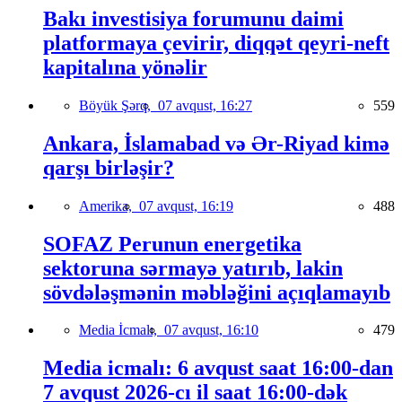
Bakı investisiya forumunu daimi
platformaya çevirir, diqqət qeyri-neft
kapitalına yönəlir
Böyük Şərq,
07 avqust, 16:27
559
Ankara, İslamabad və Ər-Riyad kimə
qarşı birləşir?
Amerika,
07 avqust, 16:19
488
SOFAZ Perunun energetika
sektoruna sərmayə yatırıb, lakin
sövdələşmənin məbləğini açıqlamayıb
Media İcmalı,
07 avqust, 16:10
479
Media icmalı: 6 avqust saat 16:00-dan
7 avqust 2026-cı il saat 16:00-dək