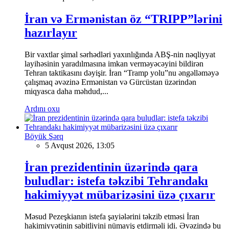
İran və Ermənistan öz “TRIPP”lərini
hazırlayır
Bir vaxtlar şimal sərhədləri yaxınlığında ABŞ-nin nəqliyyat
layihəsinin yaradılmasına imkan verməyəcəyini bildirən
Tehran taktikasını dəyişir. İran “Tramp yolu”nu əngəlləməyə
çalışmaq əvəzinə Ermənistan və Gürcüstan üzərindən
miqyasca daha məhdud,...
Ardını oxu
Böyük Şərq
5 Avqust 2026, 13:05
İran prezidentinin üzərində qara
buludlar: istefa təkzibi Tehrandakı
hakimiyyət mübarizəsini üzə çıxarır
Məsud Pezeşkianın istefa şayiələrini təkzib etməsi İran
hakimiyyətinin sabitliyini nümayiş etdirməli idi. Əvəzində bu