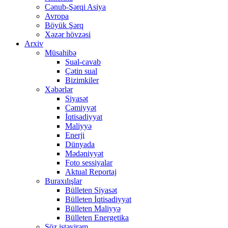
Cənub-Şərqi Asiya
Avropa
Böyük Şərq
Xəzər hövzəsi
Arxiv
Müsahibə
Sual-cavab
Çətin sual
Bizimkiler
Xəbərlər
Siyasət
Cəmiyyət
İqtisadiyyat
Maliyyə
Enerji
Dünyada
Mədəniyyət
Foto sessiyalar
Aktual Reportaj
Buraxılışlar
Bülleten Siyasət
Bülleten İqtisadiyyat
Bülleten Maliyyə
Bülleten Energetika
Söz istəyirəm