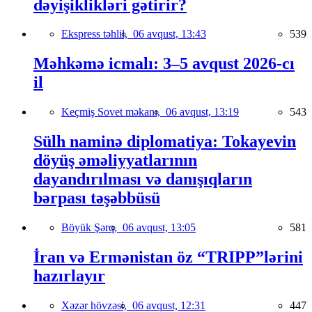
dəyişiklikləri gətirir?
Ekspress təhlil,
06 avqust, 13:43
539
Məhkəmə icmalı: 3–5 avqust 2026-cı
il
Keçmiş Sovet məkanı,
06 avqust, 13:19
543
Sülh naminə diplomatiya: Tokayevin
döyüş əməliyyatlarının
dayandırılması və danışıqların
bərpası təşəbbüsü
Böyük Şərq,
06 avqust, 13:05
581
İran və Ermənistan öz “TRIPP”lərini
hazırlayır
Xəzər hövzəsi,
06 avqust, 12:31
447