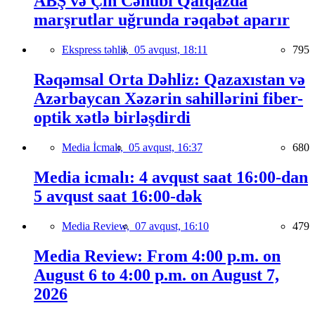
ABŞ və Çin Cənubi Qafqazda
marşrutlar uğrunda rəqabət aparır
Ekspress təhlil,
05 avqust, 18:11
795
Rəqəmsal Orta Dəhliz: Qazaxıstan və
Azərbaycan Xəzərin sahillərini fiber-
optik xətlə birləşdirdi
Media İcmalı,
05 avqust, 16:37
680
Media icmalı: 4 avqust saat 16:00-dan
5 avqust saat 16:00-dək
Media Review,
07 avqust, 16:10
479
Media Review: From 4:00 p.m. on
August 6 to 4:00 p.m. on August 7,
2026