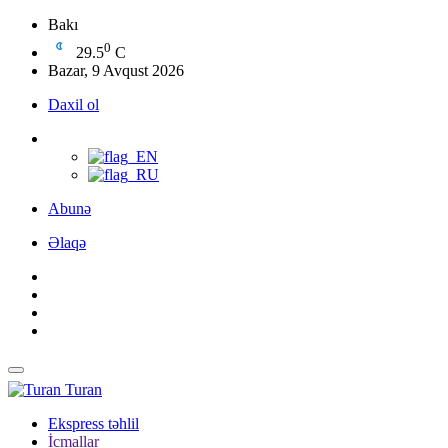
Bakı
0
29.5
C
Bazar, 9 Avqust 2026
Daxil ol
Abunə
Əlaqə
Turan
Ekspress təhlil
İcmallar