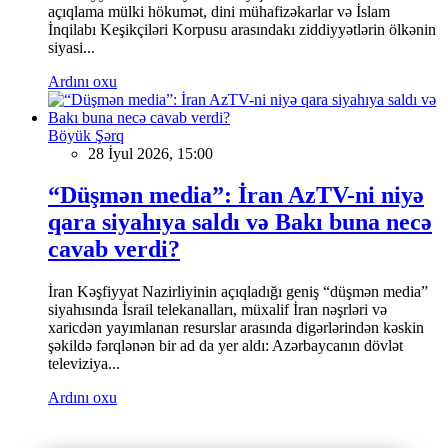
açıqlama mülki hökumət, dini mühafizəkarlar və İslam
İnqilabı Keşikçiləri Korpusu arasındakı ziddiyyətlərin ölkənin
siyasi...
Ardını oxu
Böyük Şərq
28 İyul 2026, 15:00
“Düşmən media”: İran AzTV-ni niyə
qara siyahıya saldı və Bakı buna necə
cavab verdi?
İran Kəşfiyyat Nazirliyinin açıqladığı geniş “düşmən media”
siyahısında İsrail telekanalları, müxalif İran nəşrləri və
xaricdən yayımlanan resurslar arasında digərlərindən kəskin
şəkildə fərqlənən bir ad da yer aldı: Azərbaycanın dövlət
televiziya...
Ardını oxu