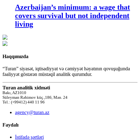
Azerbaijan’s minimum: a wage that
covers survival but not independent
living
Haqqımızda
“Turan” siyasət, iqtisadiyyat və cəmiyyət həyatının qovuşuğunda
fəaliyyət göstərən müstəqil analitik qurumdur.
Turan analitik xidməti
Bakı, AZ1010
Süleyman Rəhimov küç.,186, Mən. 24
Tel.: (+99412) 440 11 96
agency@turan.az
Faydalı
İstifadə şərtləri