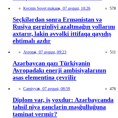
Keçmiş Sovet məkanı,
07 avqust, 10:26
578
Seçkilərdən sonra Ermənistan və
Rusiya gərginliyi azaltmağın yollarını
axtarır, lakin əvvəlki ittifaqa qayıdış
ehtimalı azdır
Avropa,
07 avqust, 09:23
511
Azərbaycan qazı Türkiyənin
Avropadakı enerji ambisiyalarının
əsas elementinə çevrilir
Cəmiyyət,
07 avqust, 08:59
476
Diplom var, iş yoxdur: Azərbaycanda
təhsil niyə gənclərin məşğulluğuna
təminat vermir?