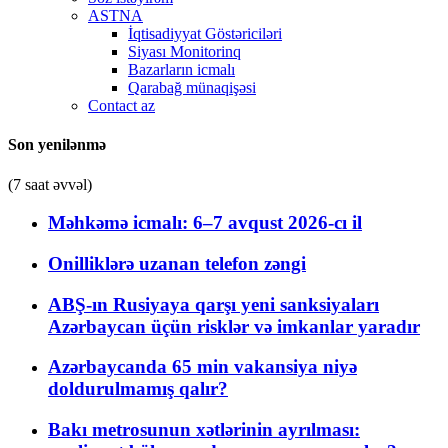
ASTNA
İqtisadiyyat Göstəriciləri
Siyası Monitorinq
Bazarların icmalı
Qarabağ münaqişəsi
Contact az
Son yenilənmə
(7 saat əvvəl)
Məhkəmə icmalı: 6–7 avqust 2026-cı il
Onilliklərə uzanan telefon zəngi
ABŞ-ın Rusiyaya qarşı yeni sanksiyaları
Azərbaycan üçün risklər və imkanlar yaradır
Azərbaycanda 65 min vakansiya niyə
doldurulmamış qalır?
Bakı metrosunun xətlərinin ayrılması: