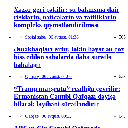
Xəzər geri çəkilir: su balansına dair
risklərin, nəticələrin və zəifliklərin
kompleks qiymətləndirilməsi
Sosial sahə,
06 avqust, 01:38
565
Əməkhaqları artır, lakin həyat ən çox
hiss edilən sahələrdə daha sürətlə
bahalaşır
Qafqaz,
06 avqust, 01:06
628
“Tramp marşrutu” reallığa çevrilir:
Ermənistan Cənubi Qafqazı dəyişə
biləcək layihəni sürətləndirir
Qafqaz,
06 avqust, 00:32
643