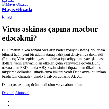
Mayis Əlizadə
İcmalçi
Virus əskinas çapına məcbur
edəcəkmi?
FED martın 31-də əcnəbi ölkələrin barter yoluyla (swap) dollar ala
bilməsi üçün yeni bir addım ataraq Türkyəni də siyahıya daxil etdi
(Reuters) Virus epidemiyasının dünya iqtisadiyyatını yavaşlatması
dollara təcili ehtiyacı olan ölkələri çətin vəziyyətdə qoydu.Bunu
nəzərə alan FED əlində ABŞ xəzinəsinin istiqrazı olan ölkələrə o
miqdarda dollardan istifadə etmə imkanı verdi.Daha əvvəl bu imkan
başda Çin olmaqla ( əlində 1 trilyon dollarlıq ABŞ...
Daha çox oxumaq üçün daxil olun və ya abunə olun
Daxil ol
Abunə ol