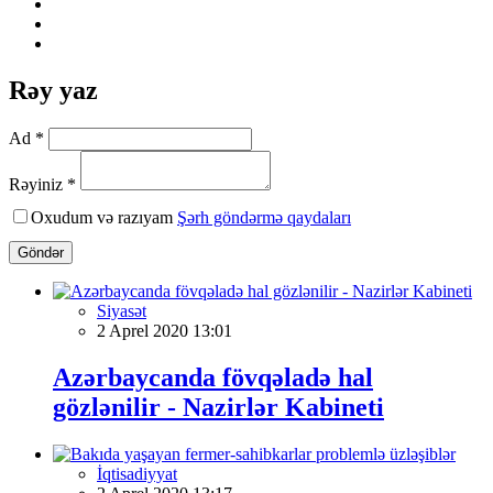
Rəy yaz
Ad *
Rəyiniz *
Oxudum və razıyam
Şərh göndərmə qaydaları
Göndər
Siyasət
2 Aprel 2020 13:01
Azərbaycanda fövqəladə hal
gözlənilir - Nazirlər Kabineti
İqtisadiyyat