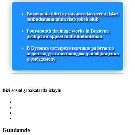
Buzovnada dörd ay davam edən drenaj işləri
ombudsmana müraciətə səbəb olub
Four-month drainage works in Buzovna
prompt an appeal to the ombudsman
В Бузовна четырехмесячные работы по
водоотводу стали поводом для обращения
к омбудсмену
Bizi sosial şəbəkələrdə izləyin
Gündəmdə