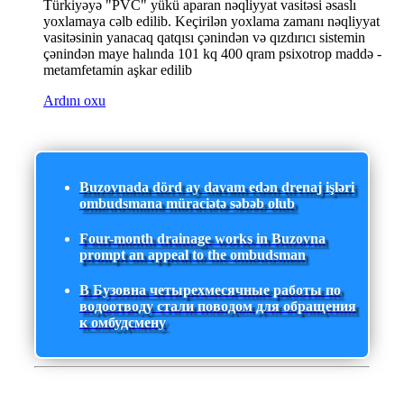
Türkiyəyə "PVC" yükü aparan nəqliyyat vasitəsi əsaslı
yoxlamaya cəlb edilib. Keçirilən yoxlama zamanı nəqliyyat
vasitəsinin yanacaq qatqısı çənindən və qızdırıcı sistemin
çənindən maye halında 101 kq 400 qram psixotrop maddə -
metamfetamin aşkar edilib
Ardını oxu
Buzovnada dörd ay davam edən drenaj işləri
ombudsmana müraciətə səbəb olub
Four-month drainage works in Buzovna
prompt an appeal to the ombudsman
В Бузовна четырехмесячные работы по
водоотводу стали поводом для обращения
к омбудсмену