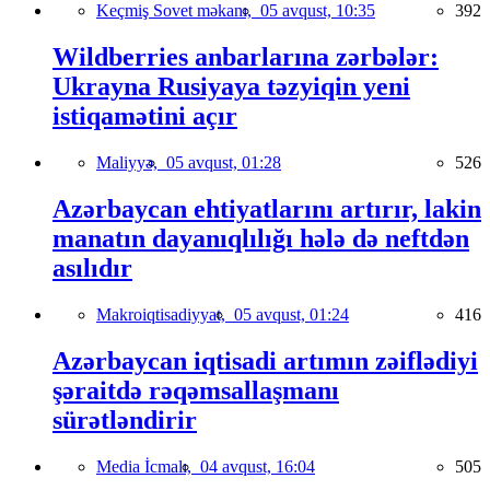
Keçmiş Sovet məkanı,
05 avqust, 10:35
392
Wildberries anbarlarına zərbələr:
Ukrayna Rusiyaya təzyiqin yeni
istiqamətini açır
Maliyyə,
05 avqust, 01:28
526
Azərbaycan ehtiyatlarını artırır, lakin
manatın dayanıqlılığı hələ də neftdən
asılıdır
Makroiqtisadiyyat,
05 avqust, 01:24
416
Azərbaycan iqtisadi artımın zəiflədiyi
şəraitdə rəqəmsallaşmanı
sürətləndirir
Media İcmalı,
04 avqust, 16:04
505