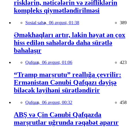
risklərin, nəticələrin və zəifliklərin
kompleks qiymətləndirilməsi
Sosial sahə,
06 avqust, 01:38
389
Əməkhaqları artır, lakin həyat ən çox
hiss edilən sahələrdə daha sürətlə
bahalaşır
Qafqaz,
06 avqust, 01:06
423
“Tramp marşrutu” reallığa çevrilir:
Ermənistan Cənubi Qafqazı dəyişə
biləcək layihəni sürətləndirir
Qafqaz,
06 avqust, 00:32
458
ABŞ və Çin Cənubi Qafqazda
marşrutlar uğrunda rəqabət aparır