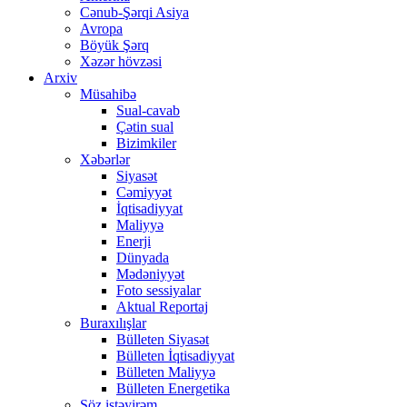
Cənub-Şərqi Asiya
Avropa
Böyük Şərq
Xəzər hövzəsi
Arxiv
Müsahibə
Sual-cavab
Çətin sual
Bizimkiler
Xəbərlər
Siyasət
Cəmiyyət
İqtisadiyyat
Maliyyə
Enerji
Dünyada
Mədəniyyət
Foto sessiyalar
Aktual Reportaj
Buraxılışlar
Bülleten Siyasət
Bülleten İqtisadiyyat
Bülleten Maliyyə
Bülleten Energetika
Söz istəyirəm