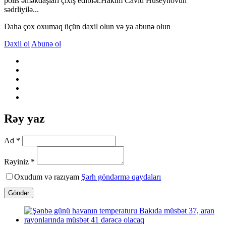
polis əməkdaşları çıxış ediblər.Hakim Cavid Hüseynovun
sədrliyilə...
Daha çox oxumaq üçün daxil olun və ya abunə olun
Daxil ol
Abunə ol
Rəy yaz
Ad *
Rəyiniz *
Oxudum və razıyam
Şərh göndərmə qaydaları
Göndər