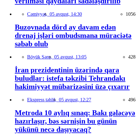
verilməsi qaydaları sadələşdirilib
Cəmiyyət,
05 avqust, 14:30
1056
Buzovnada dörd ay davam edən
drenaj işləri ombudsmana müraciətə
səbəb olub
Böyük Şərq,
05 avqust, 13:05
428
İran prezidentinin üzərində qara
buludlar: istefa təkzibi Tehrandakı
hakimiyyət mübarizəsini üzə çıxarır
Ekspress təhlil,
05 avqust, 12:27
496
Metroda 10 aylıq sınaq: Bakı gələcəyə
hazırlaşır, bəs sərnişin bu günün
yükünü necə daşıyacaq?