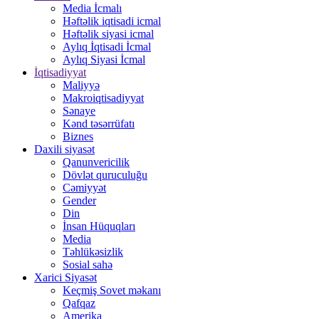
Media İcmalı
Həftəlik iqtisadi icmal
Həftəlik siyasi icmal
Aylıq İqtisadi İcmal
Aylıq Siyasi İcmal
İqtisadiyyat
Maliyyə
Makroiqtisadiyyat
Sənaye
Kənd təsərrüfatı
Biznes
Daxili siyasət
Qanunvericilik
Dövlət quruculuğu
Cəmiyyət
Gender
Din
İnsan Hüquqları
Media
Təhlükəsizlik
Sosial sahə
Xarici Siyasət
Keçmiş Sovet məkanı
Qafqaz
Amerika