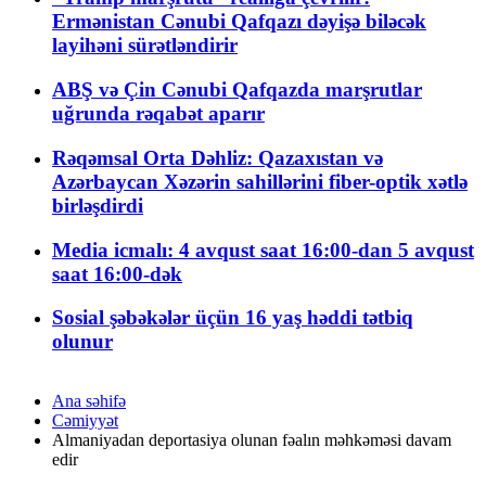
Ermənistan Cənubi Qafqazı dəyişə biləcək
layihəni sürətləndirir
ABŞ və Çin Cənubi Qafqazda marşrutlar
uğrunda rəqabət aparır
Rəqəmsal Orta Dəhliz: Qazaxıstan və
Azərbaycan Xəzərin sahillərini fiber-optik xətlə
birləşdirdi
Media icmalı: 4 avqust saat 16:00-dan 5 avqust
saat 16:00-dək
Sosial şəbəkələr üçün 16 yaş həddi tətbiq
olunur
Ana səhifə
Cəmiyyət
Almaniyadan deportasiya olunan fəalın məhkəməsi davam
edir