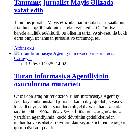
Tanınmış jurnalist Mayis Əlizadə
vəfat edib
Tanınmış jurnalist Mayis Əlizadə martın 6-da səhər saatlarında
İstanbulda qəfil ürək tutmasından vəfat edib. O Türkiyə
barədə analitik təfəkkürü, bu ölkənin tarixi və siyasəti ilə bağlı
dərin biliyi ilə tanınan jurnalist və tərcüməçi idi.
Ardını oxu
Cəmiyyət
13 Fevral 2025, 14:02
Turan İnformasiya Agentliyinin
oxucularına müraciətı
Otuz ildən artıq bir müddətdə Turan İnformasiya Agentliyi
Azərbaycanda müstəqil jurnalistikanın dayağı olub, siyasi və
iqtisadi qeyri-sabitlik şəraitində obyektiv və etibarlı xəbərlər
təqdim edib. 1990-cı ildə - Sovet İttifaqının son günlərində
yaradılan agentliyimiz, keçid dövrünün çətinliklərindən,
müharibə və islahatlar dövrlərindən keçərək ictimai maraqları
qorumağa sadiq qalıb.