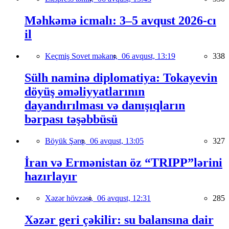
Məhkəmə icmalı: 3–5 avqust 2026-cı
il
Keçmiş Sovet məkanı,
06 avqust, 13:19
338
Sülh naminə diplomatiya: Tokayevin
döyüş əməliyyatlarının
dayandırılması və danışıqların
bərpası təşəbbüsü
Böyük Şərq,
06 avqust, 13:05
327
İran və Ermənistan öz “TRIPP”lərini
hazırlayır
Xəzər hövzəsi,
06 avqust, 12:31
285
Xəzər geri çəkilir: su balansına dair