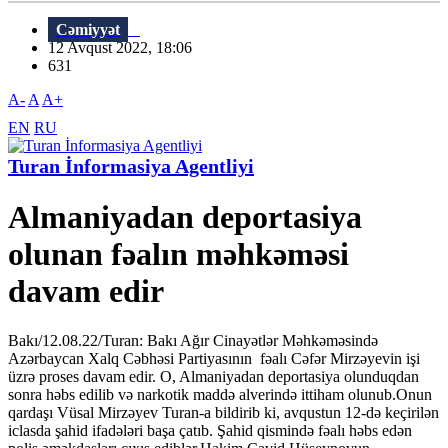
Cəmiyyət
12 Avqust 2022, 18:06
631
A-
A
A+
EN
RU
Turan İnformasiya Agentliyi
Almaniyadan deportasiya
olunan fəalın məhkəməsi
davam edir
Bakı/12.08.22/Turan: Bakı Ağır Cinayətlər Məhkəməsində
Azərbaycan Xalq Cəbhəsi Partiyasının fəalı Cəfər Mirzəyevin işi
üzrə proses davam edir. O, Almaniyadan deportasiya olunduqdan
sonra həbs edilib və narkotik maddə alverində ittiham olunub.Onun
qardaşı Vüsal Mirzəyev Turan-a bildirib ki, avqustun 12-də keçirilən
iclasda şahid ifadələri başa çatıb. Şahid qismində fəalı həbs edən