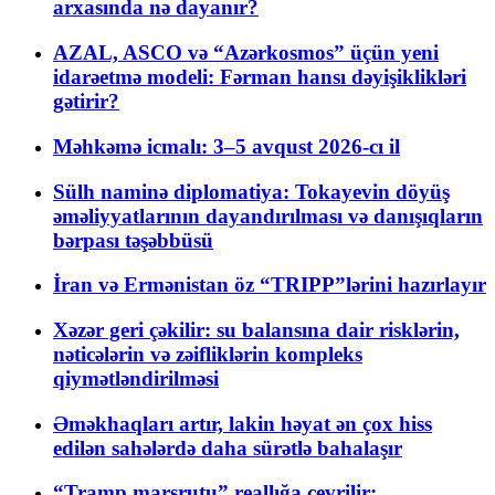
arxasında nə dayanır?
AZAL, ASCO və “Azərkosmos” üçün yeni
idarəetmə modeli: Fərman hansı dəyişiklikləri
gətirir?
Məhkəmə icmalı: 3–5 avqust 2026-cı il
Sülh naminə diplomatiya: Tokayevin döyüş
əməliyyatlarının dayandırılması və danışıqların
bərpası təşəbbüsü
İran və Ermənistan öz “TRIPP”lərini hazırlayır
Xəzər geri çəkilir: su balansına dair risklərin,
nəticələrin və zəifliklərin kompleks
qiymətləndirilməsi
Əməkhaqları artır, lakin həyat ən çox hiss
edilən sahələrdə daha sürətlə bahalaşır
“Tramp marşrutu” reallığa çevrilir: