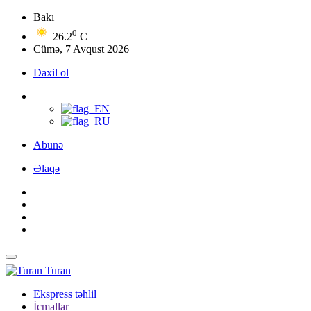
Bakı
0
26.2
C
Cümə, 7 Avqust 2026
Daxil ol
Abunə
Əlaqə
Turan
Ekspress təhlil
İcmallar