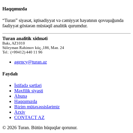
Haqqımızda
“Turan” siyasət, iqtisadiyyat və cəmiyyət həyatının qovuşuğunda
fəaliyyət göstərən müstəqil analitik qurumdur.
Turan analitik xidməti
Bakı, AZ1010
Süleyman Rəhimov küç.,186, Mən. 24
Tel.: (+99412) 440 11 96
agency@turan.az
Faydalı
İstifadə şərtləri
Məxfilik siyasti
Abunə
Haqqımızda
Bizim mütəxəssislərimiz
Arxiv
CONTACT AZ
© 2026 Turan. Bütün hüquqlar qorunur.