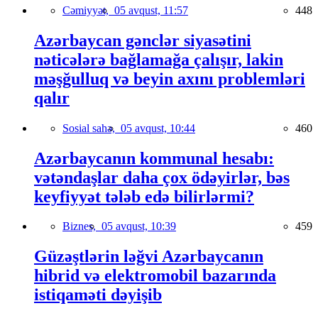
Cəmiyyət,
05 avqust, 11:57
448
Azərbaycan gənclər siyasətini
nəticələrə bağlamağa çalışır, lakin
məşğulluq və beyin axını problemləri
qalır
Sosial sahə,
05 avqust, 10:44
460
Azərbaycanın kommunal hesabı:
vətəndaşlar daha çox ödəyirlər, bəs
keyfiyyət tələb edə bilirlərmi?
Biznes,
05 avqust, 10:39
459
Güzəştlərin ləğvi Azərbaycanın
hibrid və elektromobil bazarında
istiqaməti dəyişib