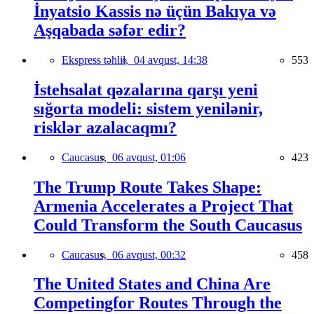
İnyatsio Kassis nə üçün Bakıya və
Aşqabada səfər edir?
Ekspress təhlil,
04 avqust, 14:38
553
İstehsalat qəzalarına qarşı yeni
sığorta modeli: sistem yenilənir,
risklər azalacaqmı?
Caucasus,
06 avqust, 01:06
423
The Trump Route Takes Shape:
Armenia Accelerates a Project That
Could Transform the South Caucasus
Caucasus,
06 avqust, 00:32
458
The United States and China Are
Competingfor Routes Through the