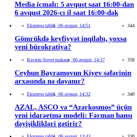
Media icmalı: 5 avqust saat 16:00-dan
6 avqust 2026-cı il saat 16:00-dək
Ekspress təhlil,
06 avqust, 14:51
344
Gömrükdə keyfiyyət inqilabı, yoxsa
yeni bürokratiya?
Keçmiş Sovet məkanı,
06 avqust, 14:37
358
Ceyhun Bayramovun Kiyev səfərinin
arxasında nə dayanır?
Ekspress təhlil,
06 avqust, 14:32
340
AZAL, ASCO və “Azərkosmos” üçün
yeni idarəetmə modeli: Fərman hansı
dəyişiklikləri gətirir?
Ekspress təhlil,
06 avqust, 13:43
330