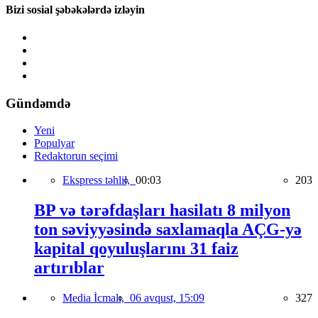
Bizi sosial şəbəkələrdə izləyin
Gündəmdə
Yeni
Populyar
Redaktorun seçimi
Ekspress təhlil,
00:03
203
BP və tərəfdaşları hasilatı 8 milyon
ton səviyyəsində saxlamaqla AÇG-yə
kapital qoyuluşlarını 31 faiz
artırıblar
Media İcmalı,
06 avqust, 15:09
327