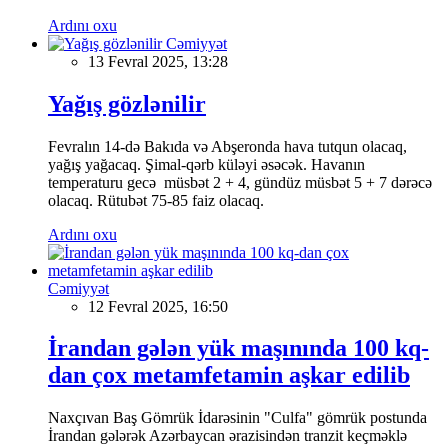
Ardını oxu
Cəmiyyət
13 Fevral 2025, 13:28
Yağış gözlənilir
Fevralın 14-də Bakıda və Abşeronda hava tutqun olacaq,
yağış yağacaq. Şimal-qərb küləyi əsəcək. Havanın
temperaturu gecə müsbət 2 + 4, gündüz müsbət 5 + 7 dərəcə
olacaq. Rütubət 75-85 faiz olacaq.
Ardını oxu
Cəmiyyət
12 Fevral 2025, 16:50
İrandan gələn yük maşınında 100 kq-
dan çox metamfetamin aşkar edilib
Naxçıvan Baş Gömrük İdarəsinin "Culfa" gömrük postunda
İrandan gələrək Azərbaycan ərazisindən tranzit keçməklə