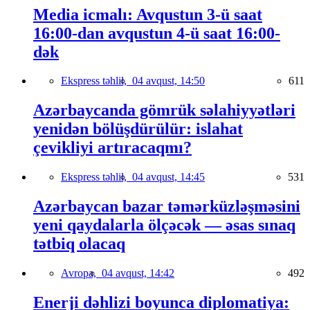
Media icmalı: Avqustun 3-ü saat
16:00-dan avqustun 4-ü saat 16:00-
dək
Ekspress təhlil,
04 avqust, 14:50
611
Azərbaycanda gömrük səlahiyyətləri
yenidən bölüşdürülür: islahat
çevikliyi artıracaqmı?
Ekspress təhlil,
04 avqust, 14:45
531
Azərbaycan bazar təmərküzləşməsini
yeni qaydalarla ölçəcək — əsas sınaq
tətbiq olacaq
Avropa,
04 avqust, 14:42
492
Enerji dəhlizi boyunca diplomatiya: