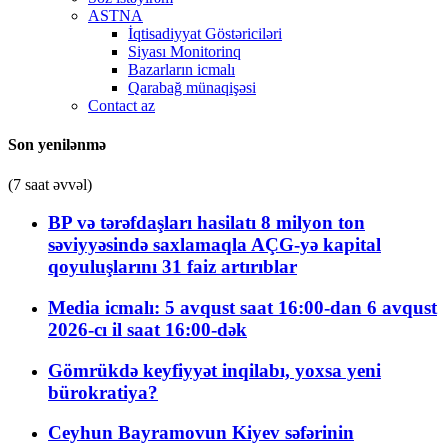
ASTNA
İqtisadiyyat Göstəriciləri
Siyası Monitorinq
Bazarların icmalı
Qarabağ münaqişəsi
Contact az
Son yenilənmə
(7 saat əvvəl)
BP və tərəfdaşları hasilatı 8 milyon ton
səviyyəsində saxlamaqla AÇG-yə kapital
qoyuluşlarını 31 faiz artırıblar
Media icmalı: 5 avqust saat 16:00-dan 6 avqust
2026-cı il saat 16:00-dək
Gömrükdə keyfiyyət inqilabı, yoxsa yeni
bürokratiya?
Ceyhun Bayramovun Kiyev səfərinin