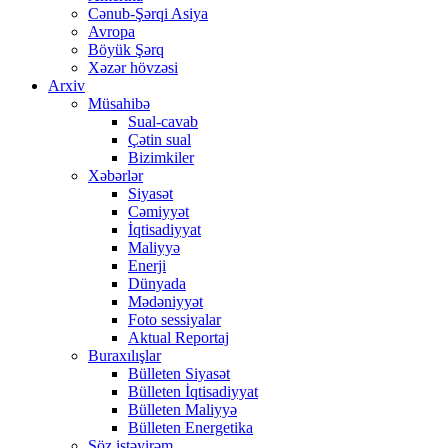
Cənub-Şərqi Asiya
Avropa
Böyük Şərq
Xəzər hövzəsi
Arxiv
Müsahibə
Sual-cavab
Çətin sual
Bizimkiler
Xəbərlər
Siyasət
Cəmiyyət
İqtisadiyyat
Maliyyə
Enerji
Dünyada
Mədəniyyət
Foto sessiyalar
Aktual Reportaj
Buraxılışlar
Bülleten Siyasət
Bülleten İqtisadiyyat
Bülleten Maliyyə
Bülleten Energetika
Söz istəyirəm