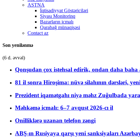
ASTNA
İqtisadiyyat Göstəriciləri
Siyası Monitorinq
Bazarların icmalı
Qarabağ münaqişəsi
Contact az
Son yenilənmə
(6 d. əvvəl)
Qonşudan çox istehsal edirik, ondan daha baha a
81 il sonra Hiroşima: nüvə silahının dərsləri, yen
Prezident iqamətgahı niyə məhz Zuğulbada yaradı
Məhkəmə icmalı: 6–7 avqust 2026-cı il
Onilliklərə uzanan telefon zəngi
ABŞ-ın Rusiyaya qarşı yeni sanksiyaları Azərba