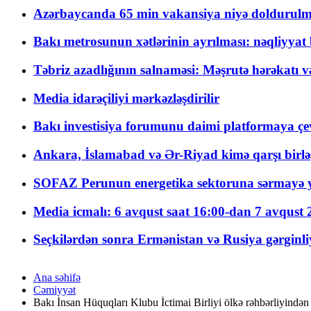
Azərbaycanda 65 min vakansiya niyə doldurulm
Bakı metrosunun xətlərinin ayrılması: nəqliyya
Təbriz azadlığının salnaməsi: Məşrutə hərəkatı v
Media idarəçiliyi mərkəzləşdirilir
Bakı investisiya forumunu daimi platformaya çevi
Ankara, İslamabad və Ər-Riyad kimə qarşı birlə
SOFAZ Perunun energetika sektoruna sərmayə ya
Media icmalı: 6 avqust saat 16:00-dan 7 avqust 2
Seçkilərdən sonra Ermənistan və Rusiya gərginliyi
Ana səhifə
Cəmiyyət
Bakı İnsan Hüquqları Klubu İctimai Birliyi ölkə rəhbərliyində