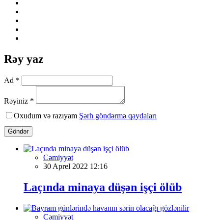
Rəy yaz
Ad *
Rəyiniz *
Oxudum və razıyam
Şərh göndərmə qaydaları
Göndər
Cəmiyyət
30 Aprel 2022 12:16
Laçında minaya düşən işçi ölüb
Cəmiyyət