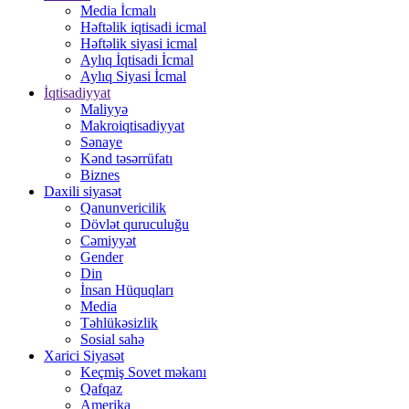
Media İcmalı
Həftəlik iqtisadi icmal
Həftəlik siyasi icmal
Aylıq İqtisadi İcmal
Aylıq Siyasi İcmal
İqtisadiyyat
Maliyyə
Makroiqtisadiyyat
Sənaye
Kənd təsərrüfatı
Biznes
Daxili siyasət
Qanunvericilik
Dövlət quruculuğu
Cəmiyyət
Gender
Din
İnsan Hüquqları
Media
Təhlükəsizlik
Sosial sahə
Xarici Siyasət
Keçmiş Sovet məkanı
Qafqaz
Amerika