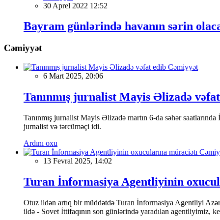
30 Aprel 2022 12:52
Bayram günlərində havanın sərin olaca
Cəmiyyət
Cəmiyyət
6 Mart 2025, 20:06
Tanınmış jurnalist Mayis Əlizadə vəfat
Tanınmış jurnalist Mayis Əlizadə martın 6-da səhər saatlarında İs
jurnalist və tərcüməçi idi.
Ardını oxu
Cəmiy
13 Fevral 2025, 14:02
Turan İnformasiya Agentliyinin oxucul
Otuz ildən artıq bir müddətdə Turan İnformasiya Agentliyi Azərba
ildə - Sovet İttifaqının son günlərində yaradılan agentliyimiz, 