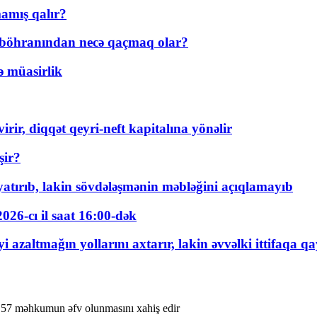
amış qalır?
t böhranından necə qaçmaq olar?
ə müasirlik
rir, diqqət qeyri-neft kapitalına yönəlir
şir?
tırıb, lakin sövdələşmənin məbləğini açıqlamayıb
026-cı il saat 16:00-dək
 azaltmağın yollarını axtarır, lakin əvvəlki ittifaqa qa
n 57 məhkumun əfv olunmasını xahiş edir