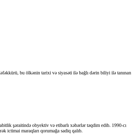
kkürü, bu ölkənin tarixi və siyasəti ilə bağlı dərin biliyi ilə tanınan
bitlik şəraitində obyektiv və etibarlı xəbərlər təqdim edib. 1990-cı
ərək ictimai maraqları qorumağa sadiq qalıb.