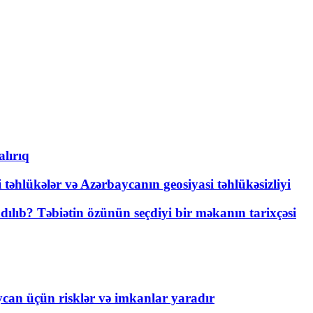
lırıq
i təhlükələr və Azərbaycanın geosiyasi təhlükəsizliyi
lıb? Təbiətin özünün seçdiyi bir məkanın tarixçəsi
ycan üçün risklər və imkanlar yaradır