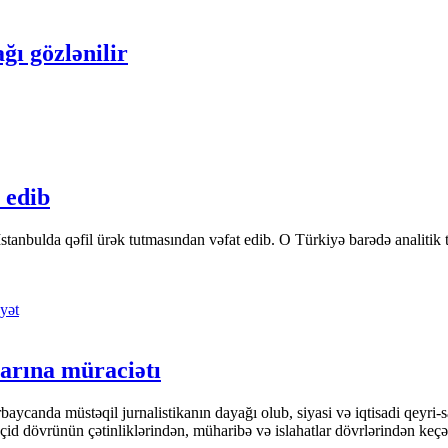
ğı gözlənilir
 edib
tanbulda qəfil ürək tutmasından vəfat edib. O Türkiyə barədə analitik təfə
yət
arına müraciətı
ycanda müstəqil jurnalistikanın dayağı olub, siyasi və iqtisadi qeyri-sa
keçid dövrünün çətinliklərindən, müharibə və islahatlar dövrlərindən keç