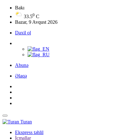
Bakı
0
33.5
C
Bazar, 9 Avqust 2026
Daxil ol
Abunə
Əlaqə
Turan
Ekspress təhlil
İcmallar