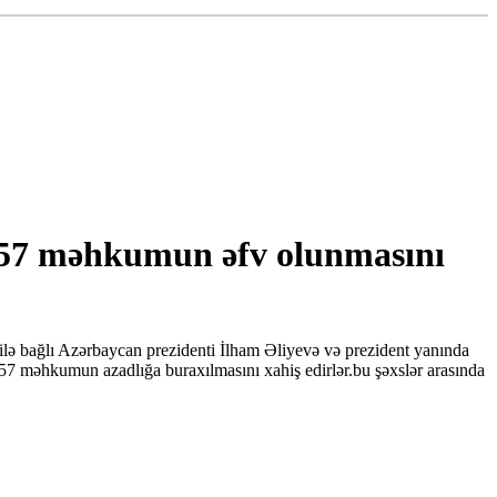
n 57 məhkumun əfv olunmasını
ilə bağlı Azərbaycan prezidenti İlham Əliyevə və prezident yanında
57 məhkumun azadlığa buraxılmasını xahiş edirlər.bu şəxslər arasında