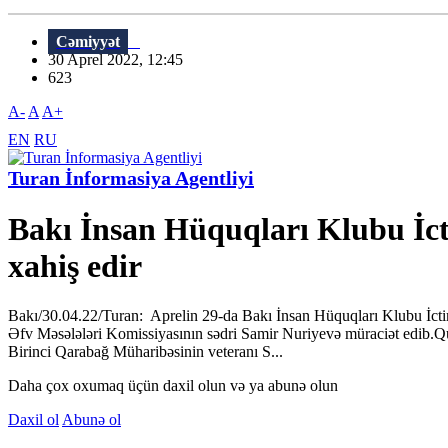
Cəmiyyət
30 Aprel 2022, 12:45
623
A-
A
A+
EN
RU
Turan İnformasiya Agentliyi
Bakı İnsan Hüquqları Klubu İct
xahiş edir
Bakı/30.04.22/Turan: Aprelin 29-da Bakı İnsan Hüquqları Klubu İctim
Əfv Məsələləri Komissiyasının sədri Samir Nuriyevə müraciət edib.Qu
Birinci Qarabağ Müharibəsinin veteranı S...
Daha çox oxumaq üçün daxil olun və ya abunə olun
Daxil ol
Abunə ol