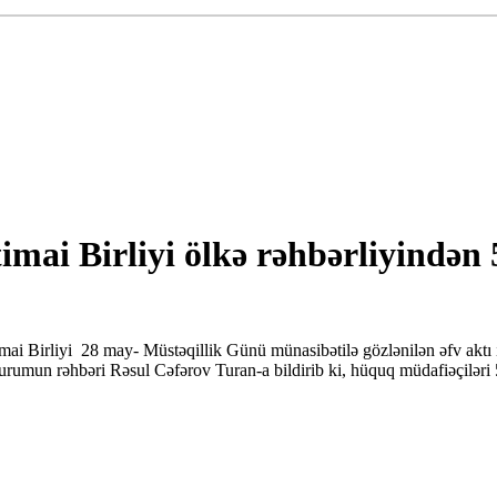
imai Birliyi ölkə rəhbərliyində
ai Birliyi 28 may- Müstəqillik Günü münasibətilə gözlənilən əfv aktı 
rumun rəhbəri Rəsul Cəfərov Turan-a bildirib ki, hüquq müdafiəçiləri 