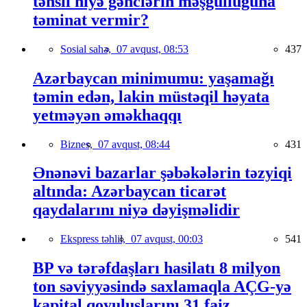
təhsil niyə gənclərin məşğulluğuna
təminat vermir?
Sosial sahə,
07 avqust, 08:53
437
Azərbaycan minimumu: yaşamağı
təmin edən, lakin müstəqil həyata
yetməyən əməkhaqqı
Biznes,
07 avqust, 08:44
431
Ənənəvi bazarlar şəbəkələrin təzyiqi
altında: Azərbaycan ticarət
qaydalarını niyə dəyişməlidir
Ekspress təhlil,
07 avqust, 00:03
541
BP və tərəfdaşları hasilatı 8 milyon
ton səviyyəsində saxlamaqla AÇG-yə
kapital qoyuluşlarını 31 faiz