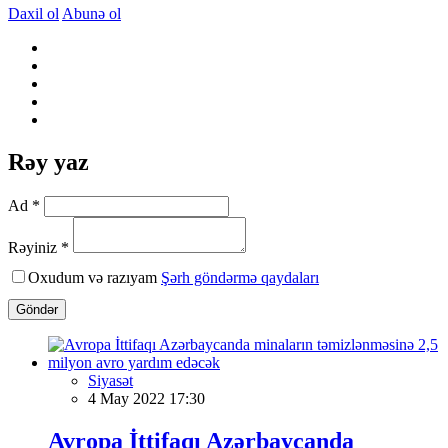
Daxil ol
Abunə ol
Rəy yaz
Ad *
Rəyiniz *
Oxudum və razıyam
Şərh göndərmə qaydaları
Göndər
Siyasət
4 May 2022 17:30
Avropa İttifaqı Azərbaycanda