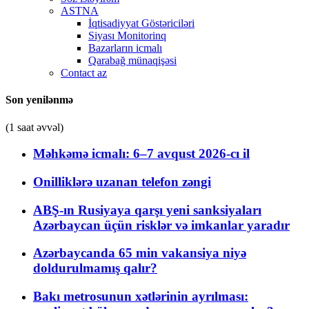
ASTNA
İqtisadiyyat Göstəriciləri
Siyası Monitorinq
Bazarların icmalı
Qarabağ münaqişəsi
Contact az
Son yenilənmə
(1 saat əvvəl)
Məhkəmə icmalı: 6–7 avqust 2026-cı il
Onilliklərə uzanan telefon zəngi
ABŞ-ın Rusiyaya qarşı yeni sanksiyaları
Azərbaycan üçün risklər və imkanlar yaradır
Azərbaycanda 65 min vakansiya niyə
doldurulmamış qalır?
Bakı metrosunun xətlərinin ayrılması: