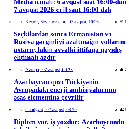
Media icmalı: 6 avqust saat 16:00-dan
7 avqust 2026-cı il saat 16:00-dək
Keçmiş Sovet məkanı,
07 avqust, 10:26
521
Seçkilərdən sonra Ermənistan və
Rusiya gərginliyi azaltmağın yollarını
axtarır, lakin əvvəlki ittifaqa qayıdış
ehtimalı azdır
Avropa,
07 avqust, 09:23
467
Azərbaycan qazı Türkiyənin
Avropadakı enerji ambisiyalarının
əsas elementinə çevrilir
Cəmiyyət,
07 avqust, 08:59
441
Diplom var, iş yoxdur: Azərbaycanda