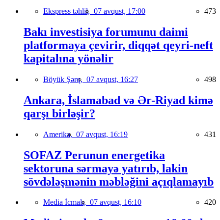
Ekspress təhlil,
07 avqust, 17:00
473
Bakı investisiya forumunu daimi
platformaya çevirir, diqqət qeyri-neft
kapitalına yönəlir
Böyük Şərq,
07 avqust, 16:27
498
Ankara, İslamabad və Ər-Riyad kimə
qarşı birləşir?
Amerika,
07 avqust, 16:19
431
SOFAZ Perunun energetika
sektoruna sərmayə yatırıb, lakin
sövdələşmənin məbləğini açıqlamayıb
Media İcmalı,
07 avqust, 16:10
420