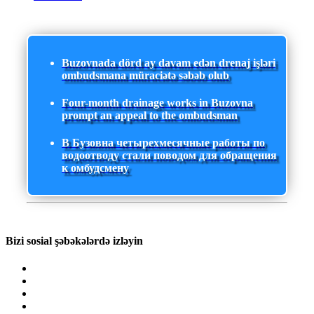
Buzovnada dörd ay davam edən drenaj işləri
ombudsmana müraciətə səbəb olub
Four-month drainage works in Buzovna
prompt an appeal to the ombudsman
В Бузовна четырехмесячные работы по
водоотводу стали поводом для обращения
к омбудсмену
Bizi sosial şəbəkələrdə izləyin