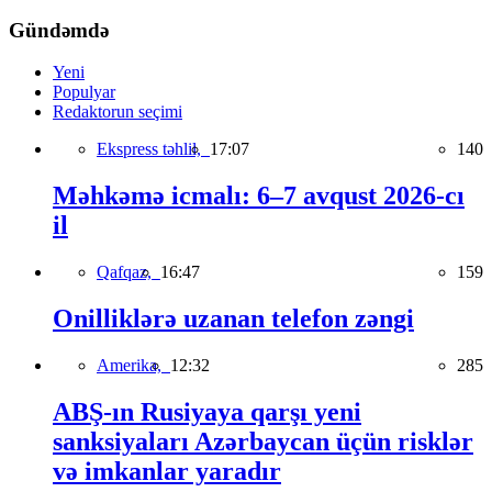
Gündəmdə
Yeni
Populyar
Redaktorun seçimi
Ekspress təhlil,
17:07
140
Məhkəmə icmalı: 6–7 avqust 2026-cı
il
Qafqaz,
16:47
159
Onilliklərə uzanan telefon zəngi
Amerika,
12:32
285
ABŞ-ın Rusiyaya qarşı yeni
sanksiyaları Azərbaycan üçün risklər
və imkanlar yaradır