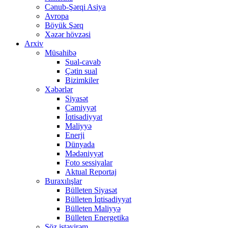
Cənub-Şərqi Asiya
Avropa
Böyük Şərq
Xəzər hövzəsi
Arxiv
Müsahibə
Sual-cavab
Çətin sual
Bizimkiler
Xəbərlər
Siyasət
Cəmiyyət
İqtisadiyyat
Maliyyə
Enerji
Dünyada
Mədəniyyət
Foto sessiyalar
Aktual Reportaj
Buraxılışlar
Bülleten Siyasət
Bülleten İqtisadiyyat
Bülleten Maliyyə
Bülleten Energetika
Söz istəyirəm