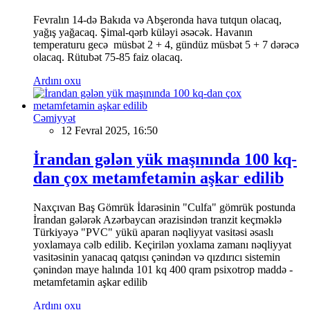
Fevralın 14-də Bakıda və Abşeronda hava tutqun olacaq,
yağış yağacaq. Şimal-qərb küləyi əsəcək. Havanın
temperaturu gecə müsbət 2 + 4, gündüz müsbət 5 + 7 dərəcə
olacaq. Rütubət 75-85 faiz olacaq.
Ardını oxu
Cəmiyyət
12 Fevral 2025, 16:50
İrandan gələn yük maşınında 100 kq-
dan çox metamfetamin aşkar edilib
Naxçıvan Baş Gömrük İdarəsinin "Culfa" gömrük postunda
İrandan gələrək Azərbaycan ərazisindən tranzit keçməklə
Türkiyəyə "PVC" yükü aparan nəqliyyat vasitəsi əsaslı
yoxlamaya cəlb edilib. Keçirilən yoxlama zamanı nəqliyyat
vasitəsinin yanacaq qatqısı çənindən və qızdırıcı sistemin
çənindən maye halında 101 kq 400 qram psixotrop maddə -
metamfetamin aşkar edilib
Ardını oxu