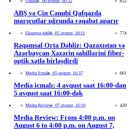
Qafqaz,
06 avqust, 00:32
622
ABŞ və Çin Cənubi Qafqazda
marşrutlar uğrunda rəqabət aparır
Ekspress təhlil,
05 avqust, 18:11
774
Rəqəmsal Orta Dəhliz: Qazaxıstan və
Azərbaycan Xəzərin sahillərini fiber-
optik xətlə birləşdirdi
Media İcmalı,
05 avqust, 16:37
661
Media icmalı: 4 avqust saat 16:00-dan
5 avqust saat 16:00-dək
Media Review,
07 avqust, 16:10
420
Media Review: From 4:00 p.m. on
August 6 to 4:00 p.m. on August 7,