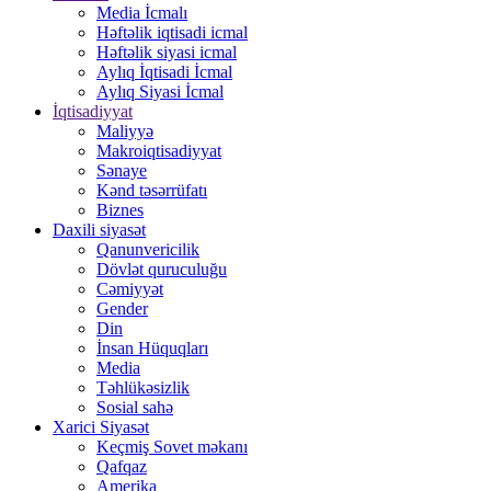
Media İcmalı
Həftəlik iqtisadi icmal
Həftəlik siyasi icmal
Aylıq İqtisadi İcmal
Aylıq Siyasi İcmal
İqtisadiyyat
Maliyyə
Makroiqtisadiyyat
Sənaye
Kənd təsərrüfatı
Biznes
Daxili siyasət
Qanunvericilik
Dövlət quruculuğu
Cəmiyyət
Gender
Din
İnsan Hüquqları
Media
Təhlükəsizlik
Sosial sahə
Xarici Siyasət
Keçmiş Sovet məkanı
Qafqaz
Amerika