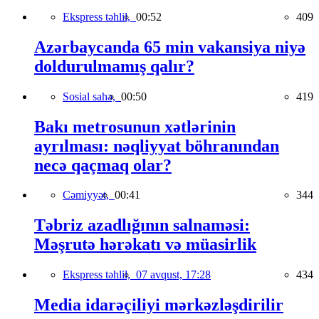
Ekspress təhlil,
00:52
409
Azərbaycanda 65 min vakansiya niyə
doldurulmamış qalır?
Sosial sahə,
00:50
419
Bakı metrosunun xətlərinin
ayrılması: nəqliyyat böhranından
necə qaçmaq olar?
Cəmiyyət,
00:41
344
Təbriz azadlığının salnaməsi:
Məşrutə hərəkatı və müasirlik
Ekspress təhlil,
07 avqust, 17:28
434
Media idarəçiliyi mərkəzləşdirilir