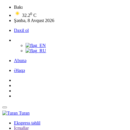
Bakı
0
32.2
C
Şənbə, 8 Avqust 2026
Daxil ol
Abunə
Əlaqə
Turan
Ekspress təhlil
İcmallar