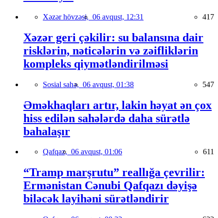
Xəzər hövzəsi,
06 avqust, 12:31
417
Xəzər geri çəkilir: su balansına dair
risklərin, nəticələrin və zəifliklərin
kompleks qiymətləndirilməsi
Sosial sahə,
06 avqust, 01:38
547
Əməkhaqları artır, lakin həyat ən çox
hiss edilən sahələrdə daha sürətlə
bahalaşır
Qafqaz,
06 avqust, 01:06
611
“Tramp marşrutu” reallığa çevrilir:
Ermənistan Cənubi Qafqazı dəyişə
biləcək layihəni sürətləndirir