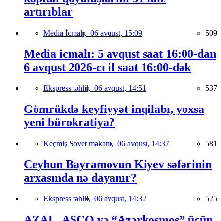
artırıblar
Media İcmalı,
06 avqust, 15:09
509
Media icmalı: 5 avqust saat 16:00-dan
6 avqust 2026-cı il saat 16:00-dək
Ekspress təhlil,
06 avqust, 14:51
537
Gömrükdə keyfiyyət inqilabı, yoxsa
yeni bürokratiya?
Keçmiş Sovet məkanı,
06 avqust, 14:37
581
Ceyhun Bayramovun Kiyev səfərinin
arxasında nə dayanır?
Ekspress təhlil,
06 avqust, 14:32
525
AZAL, ASCO və “Azərkosmos” üçün