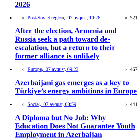
2026
Post-Soviet region,
07 avqust, 10:26
521
After the election, Armenia and
Russia seek a path toward de-
escalation, but a return to their
former alliance is unlikely
Europe,
07 avqust, 09:23
467
Azerbaijani gas emerges as a key to
Türkiye’s energy ambitions in Europe
Social,
07 avqust, 08:59
441
A Diploma but No Job: Why
Education Does Not Guarantee Youth
Employment in Azerbaijan