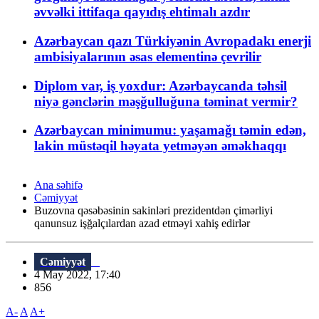
əvvəlki ittifaqa qayıdış ehtimalı azdır
Azərbaycan qazı Türkiyənin Avropadakı enerji
ambisiyalarının əsas elementinə çevrilir
Diplom var, iş yoxdur: Azərbaycanda təhsil
niyə gənclərin məşğulluğuna təminat vermir?
Azərbaycan minimumu: yaşamağı təmin edən,
lakin müstəqil həyata yetməyən əməkhaqqı
Ana səhifə
Cəmiyyət
Buzovna qəsəbəsinin sakinləri prezidentdən çimərliyi
qanunsuz işğalçılardan azad etməyi xahiş edirlər
Cəmiyyət
4 May 2022, 17:40
856
A-
A
A+