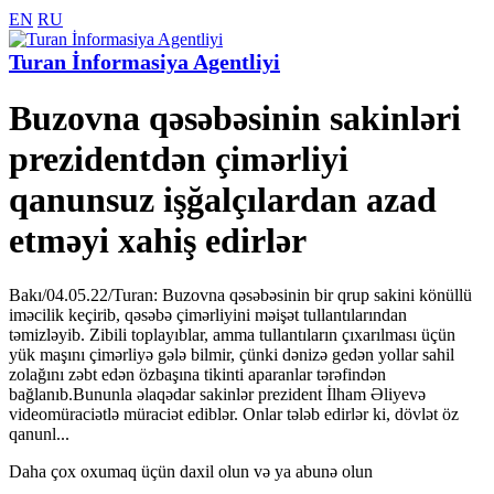
EN
RU
Turan İnformasiya Agentliyi
Buzovna qəsəbəsinin sakinləri
prezidentdən çimərliyi
qanunsuz işğalçılardan azad
etməyi xahiş edirlər
Bakı/04.05.22/Turan: Buzovna qəsəbəsinin bir qrup sakini könüllü
iməcilik keçirib, qəsəbə çimərliyini məişət tullantılarından
təmizləyib. Zibili toplayıblar, amma tullantıların çıxarılması üçün
yük maşını çimərliyə gələ bilmir, çünki dənizə gedən yollar sahil
zolağını zəbt edən özbaşına tikinti aparanlar tərəfindən
bağlanıb.Bununla əlaqədar sakinlər prezident İlham Əliyevə
videomüraciətlə müraciət ediblər. Onlar tələb edirlər ki, dövlət öz
qanunl...
Daha çox oxumaq üçün daxil olun və ya abunə olun