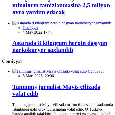
minaların təmizlənməsinə 2,5 milyon
avro yardım edəcək
Cəmiyyət
4 May 2022 17:47
Astarada 8 kiloqram heroin daşıyan
narkokuryer saxlanılıb
Cəmiyyət
Cəmiyyət
6 Mart 2025, 20:06
Tanınmış jurnalist Mayis Əlizadə
vəfat edib
Tanınmış jurnalist Mayis Əlizadə martın 6-da səhər saatlarında
İstanbulda qəfil ürək tutmasından vəfat edib. O Türkiyə
barədə analitik təfəkkürü, bu ölkənin tarixi və siyasəti ilə bağlı