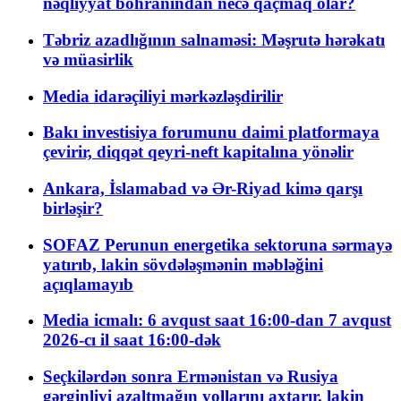
nəqliyyat böhranından necə qaçmaq olar?
Təbriz azadlığının salnaməsi: Məşrutə hərəkatı
və müasirlik
Media idarəçiliyi mərkəzləşdirilir
Bakı investisiya forumunu daimi platformaya
çevirir, diqqət qeyri-neft kapitalına yönəlir
Ankara, İslamabad və Ər-Riyad kimə qarşı
birləşir?
SOFAZ Perunun energetika sektoruna sərmayə
yatırıb, lakin sövdələşmənin məbləğini
açıqlamayıb
Media icmalı: 6 avqust saat 16:00-dan 7 avqust
2026-cı il saat 16:00-dək
Seçkilərdən sonra Ermənistan və Rusiya
gərginliyi azaltmağın yollarını axtarır, lakin