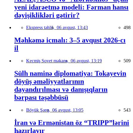
yeni idarəetmə modeli: Fərman hansı
dəyişiklikləri gətirir?
Ekspress təhlil,
06 avqust, 13:43
498
Məhkəmə icmalı: 3–5 avqust 2026-cı
il
Keçmiş Sovet məkanı,
06 avqust, 13:19
509
Sülh naminə diplomatiya: Tokayevin
döyüş əməliyyatlarının
dayandırılması və danışıqların
bərpası təşəbbüsü
Böyük Şərq,
06 avqust, 13:05
543
İran və Ermənistan öz “TRIPP”lərini
hazırlayır