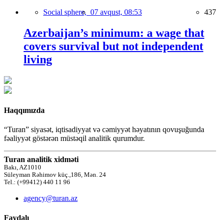
Social sphere,
07 avqust, 08:53
437
Azerbaijan’s minimum: a wage that
covers survival but not independent
living
Haqqımızda
“Turan” siyasət, iqtisadiyyat və cəmiyyət həyatının qovuşuğunda
fəaliyyət göstərən müstəqil analitik qurumdur.
Turan analitik xidməti
Bakı, AZ1010
Süleyman Rəhimov küç.,186, Mən. 24
Tel.: (+99412) 440 11 96
agency@turan.az
Faydalı