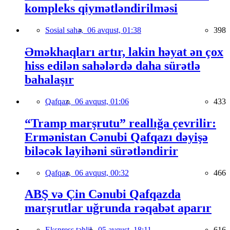
kompleks qiymətləndirilməsi
Sosial sahə,
06 avqust, 01:38
398
Əməkhaqları artır, lakin həyat ən çox
hiss edilən sahələrdə daha sürətlə
bahalaşır
Qafqaz,
06 avqust, 01:06
433
“Tramp marşrutu” reallığa çevrilir:
Ermənistan Cənubi Qafqazı dəyişə
biləcək layihəni sürətləndirir
Qafqaz,
06 avqust, 00:32
466
ABŞ və Çin Cənubi Qafqazda
marşrutlar uğrunda rəqabət aparır
Ekspress təhlil,
05 avqust, 18:11
616