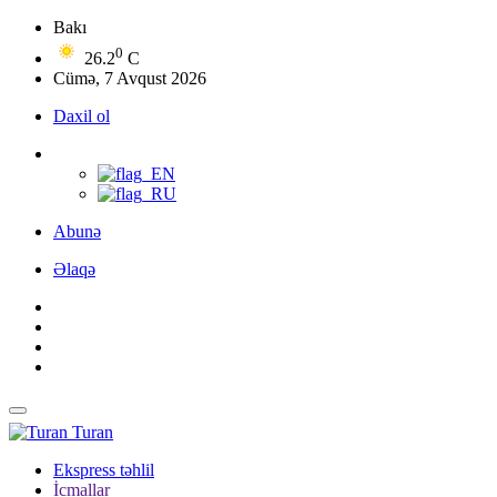
Bakı
0
26.2
C
Cümə, 7 Avqust 2026
Daxil ol
Abunə
Əlaqə
Turan
Ekspress təhlil
İcmallar