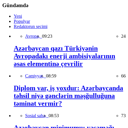
Gündəmdə
Yeni
Populyar
Redaktorun seçimi
Avropa,
09:23
24
Azərbaycan qazı Türkiyənin
Avropadakı enerji ambisiyalarının
əsas elementinə çevrilir
Cəmiyyət,
08:59
66
Diplom var, iş yoxdur: Azərbaycanda
təhsil niyə gənclərin məşğulluğuna
təminat vermir?
Sosial sahə,
08:53
73
Azərbaycan minimumu: yaşamağı