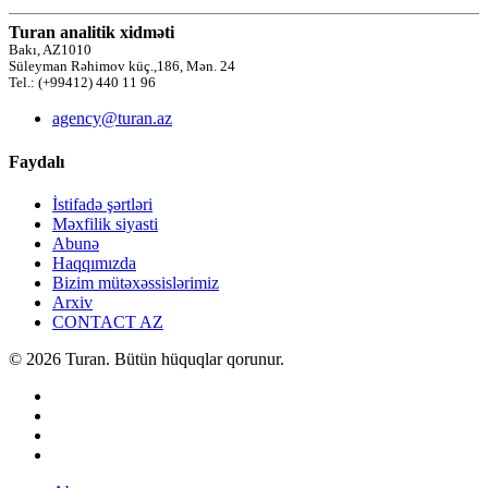
Turan analitik xidməti
Bakı, AZ1010
Süleyman Rəhimov küç.,186, Mən. 24
Tel.: (+99412) 440 11 96
agency@turan.az
Faydalı
İstifadə şərtləri
Məxfilik siyasti
Abunə
Haqqımızda
Bizim mütəxəssislərimiz
Arxiv
CONTACT AZ
© 2026 Turan. Bütün hüquqlar qorunur.