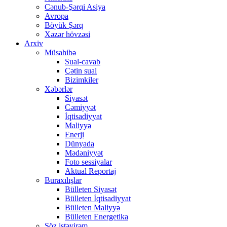
Cənub-Şərqi Asiya
Avropa
Böyük Şərq
Xəzər hövzəsi
Arxiv
Müsahibə
Sual-cavab
Çətin sual
Bizimkiler
Xəbərlər
Siyasət
Cəmiyyət
İqtisadiyyat
Maliyyə
Enerji
Dünyada
Mədəniyyət
Foto sessiyalar
Aktual Reportaj
Buraxılışlar
Bülleten Siyasət
Bülleten İqtisadiyyat
Bülleten Maliyyə
Bülleten Energetika
Söz istəyirəm