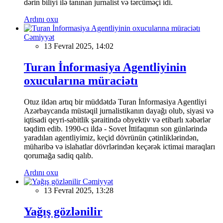
dərin biliyi ilə tanınan jurnalist və tərcüməçi idi.
Ardını oxu
Cəmiyyət
13 Fevral 2025, 14:02
Turan İnformasiya Agentliyinin
oxucularına müraciətı
Otuz ildən artıq bir müddətdə Turan İnformasiya Agentliyi
Azərbaycanda müstəqil jurnalistikanın dayağı olub, siyasi və
iqtisadi qeyri-sabitlik şəraitində obyektiv və etibarlı xəbərlər
təqdim edib. 1990-cı ildə - Sovet İttifaqının son günlərində
yaradılan agentliyimiz, keçid dövrünün çətinliklərindən,
müharibə və islahatlar dövrlərindən keçərək ictimai maraqları
qorumağa sadiq qalıb.
Ardını oxu
Cəmiyyət
13 Fevral 2025, 13:28
Yağış gözlənilir