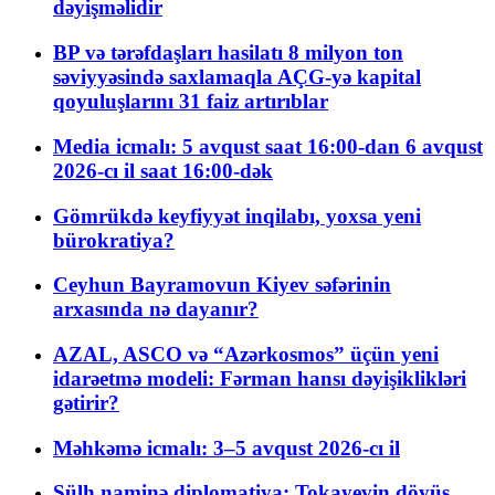
dəyişməlidir
BP və tərəfdaşları hasilatı 8 milyon ton
səviyyəsində saxlamaqla AÇG-yə kapital
qoyuluşlarını 31 faiz artırıblar
Media icmalı: 5 avqust saat 16:00-dan 6 avqust
2026-cı il saat 16:00-dək
Gömrükdə keyfiyyət inqilabı, yoxsa yeni
bürokratiya?
Ceyhun Bayramovun Kiyev səfərinin
arxasında nə dayanır?
AZAL, ASCO və “Azərkosmos” üçün yeni
idarəetmə modeli: Fərman hansı dəyişiklikləri
gətirir?
Məhkəmə icmalı: 3–5 avqust 2026-cı il
Sülh naminə diplomatiya: Tokayevin döyüş