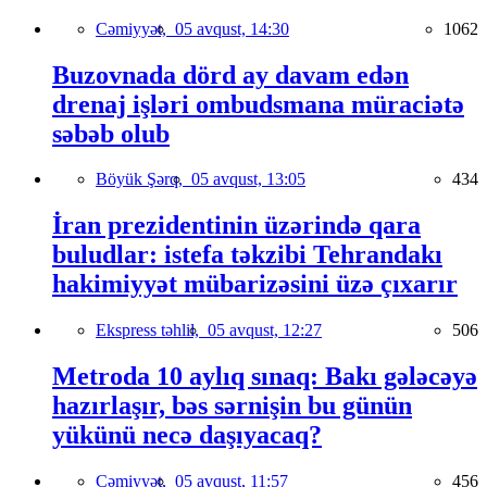
Cəmiyyət,
05 avqust, 14:30
1062
Buzovnada dörd ay davam edən
drenaj işləri ombudsmana müraciətə
səbəb olub
Böyük Şərq,
05 avqust, 13:05
434
İran prezidentinin üzərində qara
buludlar: istefa təkzibi Tehrandakı
hakimiyyət mübarizəsini üzə çıxarır
Ekspress təhlil,
05 avqust, 12:27
506
Metroda 10 aylıq sınaq: Bakı gələcəyə
hazırlaşır, bəs sərnişin bu günün
yükünü necə daşıyacaq?
Cəmiyyət,
05 avqust, 11:57
456