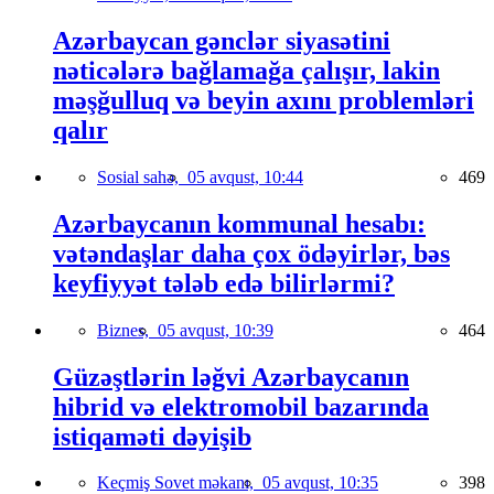
Azərbaycan gənclər siyasətini
nəticələrə bağlamağa çalışır, lakin
məşğulluq və beyin axını problemləri
qalır
Sosial sahə,
05 avqust, 10:44
469
Azərbaycanın kommunal hesabı:
vətəndaşlar daha çox ödəyirlər, bəs
keyfiyyət tələb edə bilirlərmi?
Biznes,
05 avqust, 10:39
464
Güzəştlərin ləğvi Azərbaycanın
hibrid və elektromobil bazarında
istiqaməti dəyişib
Keçmiş Sovet məkanı,
05 avqust, 10:35
398