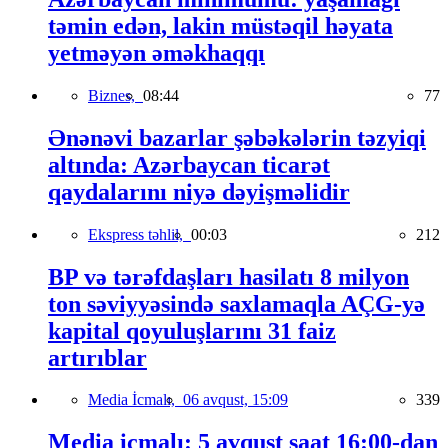
təmin edən, lakin müstəqil həyata
yetməyən əməkhaqqı
Biznes,
08:44
77
Ənənəvi bazarlar şəbəkələrin təzyiqi
altında: Azərbaycan ticarət
qaydalarını niyə dəyişməlidir
Ekspress təhlil,
00:03
212
BP və tərəfdaşları hasilatı 8 milyon
ton səviyyəsində saxlamaqla AÇG-yə
kapital qoyuluşlarını 31 faiz
artırıblar
Media İcmalı,
06 avqust, 15:09
339
Media icmalı: 5 avqust saat 16:00-dan