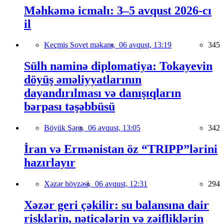
Məhkəmə icmalı: 3–5 avqust 2026-cı
il
Keçmiş Sovet məkanı,
06 avqust, 13:19
345
Sülh naminə diplomatiya: Tokayevin
döyüş əməliyyatlarının
dayandırılması və danışıqların
bərpası təşəbbüsü
Böyük Şərq,
06 avqust, 13:05
342
İran və Ermənistan öz “TRIPP”lərini
hazırlayır
Xəzər hövzəsi,
06 avqust, 12:31
294
Xəzər geri çəkilir: su balansına dair
risklərin, nəticələrin və zəifliklərin