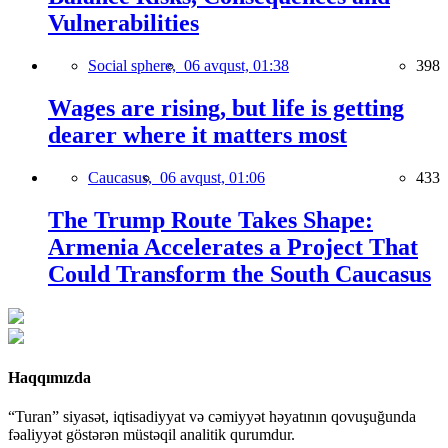
Vulnerabilities
Social sphere,
06 avqust, 01:38
398
Wages are rising, but life is getting
dearer where it matters most
Caucasus,
06 avqust, 01:06
433
The Trump Route Takes Shape:
Armenia Accelerates a Project That
Could Transform the South Caucasus
Haqqımızda
“Turan” siyasət, iqtisadiyyat və cəmiyyət həyatının qovuşuğunda
fəaliyyət göstərən müstəqil analitik qurumdur.