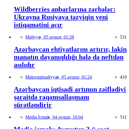
Wildberries anbarlarına zərbələr:
Ukrayna Rusiyaya təzyiqin yeni
istiqamətini açır
Maliyyə,
05 avqust, 01:28
531
Azərbaycan ehtiyatlarını artırır, lakin
manatın dayanıqlılığı hələ də neftdən
asılıdır
Makroiqtisadiyyat,
05 avqust, 01:24
419
Azərbaycan iqtisadi artımın zəiflədiyi
şəraitdə rəqəmsallaşmanı
sürətləndirir
Media İcmalı,
04 avqust, 16:04
511