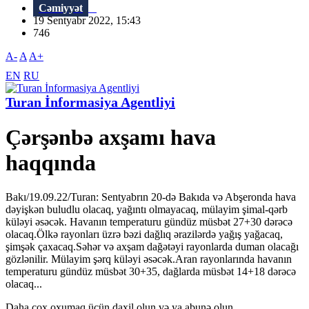
Cəmiyyət
19 Sentyabr 2022, 15:43
746
A-
A
A+
EN
RU
Turan İnformasiya Agentliyi
Çərşənbə axşamı hava
haqqında
Bakı/19.09.22/Turan: Sentyabrın 20-də Bakıda və Abşeronda hava
dəyişkən buludlu olacaq, yağıntı olmayacaq, mülayim şimal-qərb
küləyi əsəcək. Havanın temperaturu gündüz müsbət 27+30 dərəcə
olacaq.Ölkə rayonları üzrə bəzi dağlıq ərazilərdə yağış yağacaq,
şimşək çaxacaq.Səhər və axşam dağətəyi rayonlarda duman olacağı
gözlənilir. Mülayim şərq küləyi əsəcək.Aran rayonlarında havanın
temperaturu gündüz müsbət 30+35, dağlarda müsbət 14+18 dərəcə
olacaq...
Daha çox oxumaq üçün daxil olun və ya abunə olun