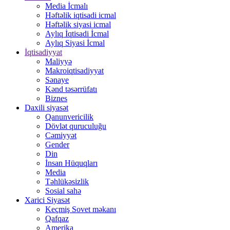
Media İcmalı
Həftəlik iqtisadi icmal
Həftəlik siyasi icmal
Aylıq İqtisadi İcmal
Aylıq Siyasi İcmal
İqtisadiyyat
Maliyyə
Makroiqtisadiyyat
Sənaye
Kənd təsərrüfatı
Biznes
Daxili siyasət
Qanunvericilik
Dövlət quruculuğu
Cəmiyyət
Gender
Din
İnsan Hüquqları
Media
Təhlükəsizlik
Sosial sahə
Xarici Siyasət
Keçmiş Sovet məkanı
Qafqaz
Amerika