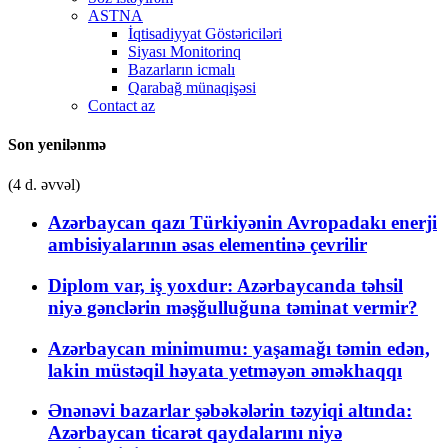
ASTNA
İqtisadiyyat Göstəriciləri
Siyası Monitorinq
Bazarların icmalı
Qarabağ münaqişəsi
Contact az
Son yenilənmə
(4 d. əvvəl)
Azərbaycan qazı Türkiyənin Avropadakı enerji
ambisiyalarının əsas elementinə çevrilir
Diplom var, iş yoxdur: Azərbaycanda təhsil
niyə gənclərin məşğulluğuna təminat vermir?
Azərbaycan minimumu: yaşamağı təmin edən,
lakin müstəqil həyata yetməyən əməkhaqqı
Ənənəvi bazarlar şəbəkələrin təzyiqi altında:
Azərbaycan ticarət qaydalarını niyə