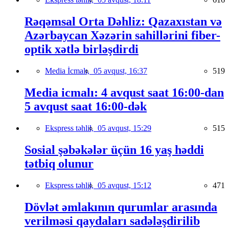
Rəqəmsal Orta Dəhliz: Qazaxıstan və
Azərbaycan Xəzərin sahillərini fiber-
optik xətlə birləşdirdi
Media İcmalı,
05 avqust, 16:37
519
Media icmalı: 4 avqust saat 16:00-dan
5 avqust saat 16:00-dək
Ekspress təhlil,
05 avqust, 15:29
515
Sosial şəbəkələr üçün 16 yaş həddi
tətbiq olunur
Ekspress təhlil,
05 avqust, 15:12
471
Dövlət əmlakının qurumlar arasında
verilməsi qaydaları sadələşdirilib