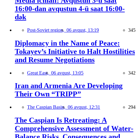
Media icmalı: Avqustun 3-ü saat
16:00-dan avqustun 4-ü saat 16:00-
dək
Post-Soviet region,
06 avqust, 13:19
345
Diplomacy in the Name of Peace:
Tokayev’s Initiative to Halt Hostilities
and Resume Negotiations
Great East,
06 avqust, 13:05
342
Iran and Armenia Are Developing
Their Own “TRIPP”
The Caspian Basin,
06 avqust, 12:31
294
The Caspian Is Retreating: A
Comprehensive Assessment of Water-
Balance Risks, Consequences and