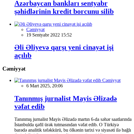
Azərbaycan bankları sentyabr
şəhidlərinin kredit borcunu silib
Cəmiyyət
19 Sentyabr 2022 15:52
Əli Əliyevə qarşı yeni cinayət işi
açılıb
Cəmiyyət
Cəmiyyət
6 Mart 2025, 20:06
Tanınmış jurnalist Mayis Əlizadə
vəfat edib
Tanınmış jurnalist Mayis Əlizadə martın 6-da səhər saatlarında
İstanbulda qəfil ürək tutmasından vəfat edib. O Türkiyə
barədə analitik təfəkkürü, bu ölkənin tarixi və siyasəti ilə bağlı