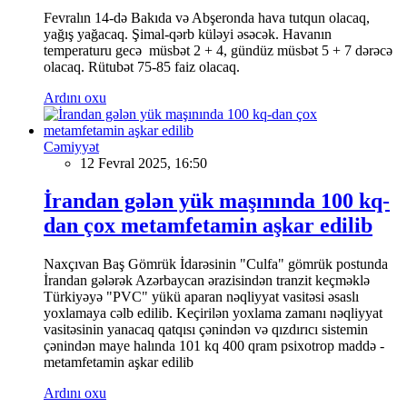
Fevralın 14-də Bakıda və Abşeronda hava tutqun olacaq,
yağış yağacaq. Şimal-qərb küləyi əsəcək. Havanın
temperaturu gecə müsbət 2 + 4, gündüz müsbət 5 + 7 dərəcə
olacaq. Rütubət 75-85 faiz olacaq.
Ardını oxu
Cəmiyyət
12 Fevral 2025, 16:50
İrandan gələn yük maşınında 100 kq-
dan çox metamfetamin aşkar edilib
Naxçıvan Baş Gömrük İdarəsinin "Culfa" gömrük postunda
İrandan gələrək Azərbaycan ərazisindən tranzit keçməklə
Türkiyəyə "PVC" yükü aparan nəqliyyat vasitəsi əsaslı
yoxlamaya cəlb edilib. Keçirilən yoxlama zamanı nəqliyyat
vasitəsinin yanacaq qatqısı çənindən və qızdırıcı sistemin
çənindən maye halında 101 kq 400 qram psixotrop maddə -
metamfetamin aşkar edilib
Ardını oxu