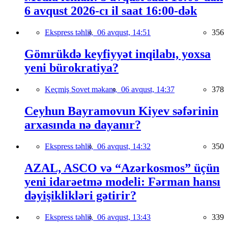
6 avqust 2026-cı il saat 16:00-dək
Ekspress təhlil,
06 avqust, 14:51
356
Gömrükdə keyfiyyət inqilabı, yoxsa
yeni bürokratiya?
Keçmiş Sovet məkanı,
06 avqust, 14:37
378
Ceyhun Bayramovun Kiyev səfərinin
arxasında nə dayanır?
Ekspress təhlil,
06 avqust, 14:32
350
AZAL, ASCO və “Azərkosmos” üçün
yeni idarəetmə modeli: Fərman hansı
dəyişiklikləri gətirir?
Ekspress təhlil,
06 avqust, 13:43
339