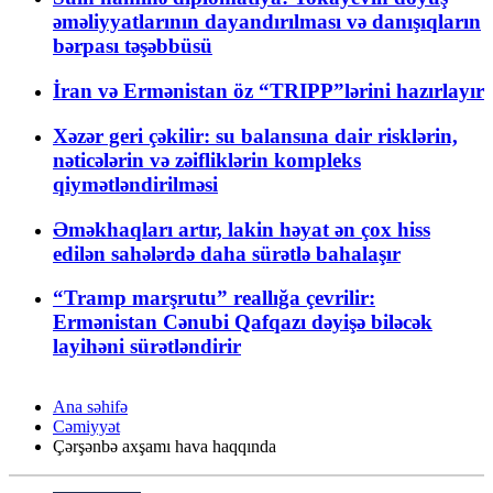
əməliyyatlarının dayandırılması və danışıqların
bərpası təşəbbüsü
İran və Ermənistan öz “TRIPP”lərini hazırlayır
Xəzər geri çəkilir: su balansına dair risklərin,
nəticələrin və zəifliklərin kompleks
qiymətləndirilməsi
Əməkhaqları artır, lakin həyat ən çox hiss
edilən sahələrdə daha sürətlə bahalaşır
“Tramp marşrutu” reallığa çevrilir:
Ermənistan Cənubi Qafqazı dəyişə biləcək
layihəni sürətləndirir
Ana səhifə
Cəmiyyət
Çərşənbə axşamı hava haqqında