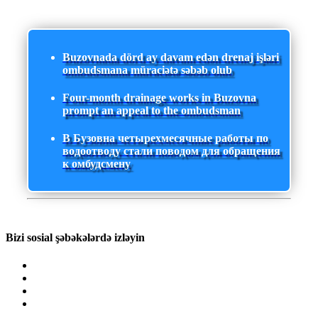
Buzovnada dörd ay davam edən drenaj işləri
ombudsmana müraciətə səbəb olub
Four-month drainage works in Buzovna
prompt an appeal to the ombudsman
В Бузовна четырехмесячные работы по
водоотводу стали поводом для обращения
к омбудсмену
Bizi sosial şəbəkələrdə izləyin