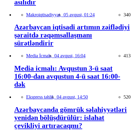
asılıdır
Makroiqtisadiyyat,
05 avqust, 01:24
340
Azərbaycan iqtisadi artımın zəiflədiyi
şəraitdə rəqəmsallaşmanı
sürətləndirir
Media İcmalı,
04 avqust, 16:04
413
Media icmalı: Avqustun 3-ü saat
16:00-dan avqustun 4-ü saat 16:00-
dək
Ekspress təhlil,
04 avqust, 14:50
520
Azərbaycanda gömrük səlahiyyətləri
yenidən bölüşdürülür: islahat
çevikliyi artıracaqmı?