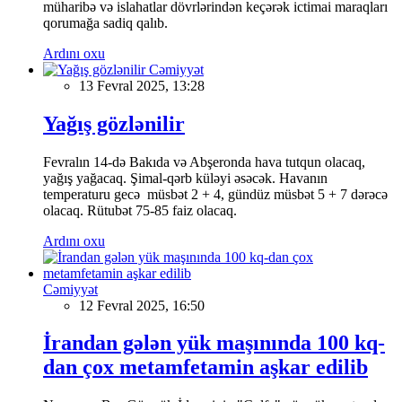
müharibə və islahatlar dövrlərindən keçərək ictimai maraqları
qorumağa sadiq qalıb.
Ardını oxu
Cəmiyyət
13 Fevral 2025, 13:28
Yağış gözlənilir
Fevralın 14-də Bakıda və Abşeronda hava tutqun olacaq,
yağış yağacaq. Şimal-qərb küləyi əsəcək. Havanın
temperaturu gecə müsbət 2 + 4, gündüz müsbət 5 + 7 dərəcə
olacaq. Rütubət 75-85 faiz olacaq.
Ardını oxu
Cəmiyyət
12 Fevral 2025, 16:50
İrandan gələn yük maşınında 100 kq-
dan çox metamfetamin aşkar edilib