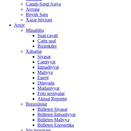
Cənub-Şərqi Asiya
Avropa
Böyük Şərq
Xəzər hövzəsi
Arxiv
Müsahibə
Sual-cavab
Çətin sual
Bizimkiler
Xəbərlər
Siyasət
Cəmiyyət
İqtisadiyyat
Maliyyə
Enerji
Dünyada
Mədəniyyət
Foto sessiyalar
Aktual Reportaj
Buraxılışlar
Bülleten Siyasət
Bülleten İqtisadiyyat
Bülleten Maliyyə
Bülleten Energetika
Söz istəyirəm