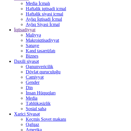
Media İcmalı
Həftəlik iqtisadi icmal
Həftəlik siyasi icmal
Aylıq İqtisadi İcmal
Aylıq Siyasi İcmal
İqtisadiyyat
Maliyyə
Makroiqtisadiyyat
Sənaye
Kənd təsərrüfatı
Biznes
Daxili siyasət
Qanunvericilik
Dövlət quruculuğu
Cəmiyyət
Gender
Din
İnsan Hüquqları
Media
Təhlükəsizlik
Sosial sahə
Xarici Siyasət
Keçmiş Sovet məkanı
Qafqaz
Amerika