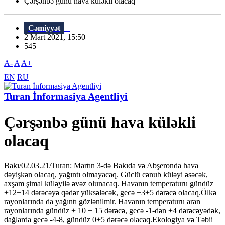
Çərşənbə günü hava küləkli olacaq
Cəmiyyət
2 Mart 2021, 15:50
545
A-
A
A+
EN
RU
Turan İnformasiya Agentliyi
Çərşənbə günü hava küləkli
olacaq
Bakı/02.03.21/Turan: Martın 3-də Bakıda və Abşeronda hava
dəyişkən olacaq, yağıntı olmayacaq. Güclü cənub küləyi əsəcək,
axşam şimal küləyilə əvəz olunacaq. Havanın temperaturu gündüz
+12+14 dərəcəyə qədər yüksələcək, gecə +3+5 dərəcə olacaq.Ölkə
rayonlarında da yağıntı gözlənilmir. Havanın temperaturu aran
rayonlarında gündüz + 10 + 15 dərəcə, gecə -1-dən +4 dərəcəyədək,
dağlarda gecə -4-8, gündüz 0+5 dərəcə olacaq.Ekologiya və Təbii