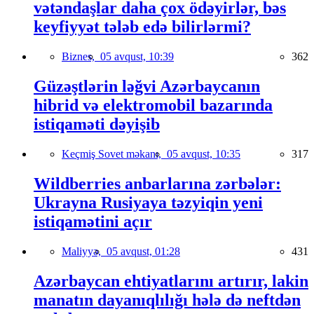
vətəndaşlar daha çox ödəyirlər, bəs
keyfiyyət tələb edə bilirlərmi?
Biznes,
05 avqust, 10:39
362
Güzəştlərin ləğvi Azərbaycanın
hibrid və elektromobil bazarında
istiqaməti dəyişib
Keçmiş Sovet məkanı,
05 avqust, 10:35
317
Wildberries anbarlarına zərbələr:
Ukrayna Rusiyaya təzyiqin yeni
istiqamətini açır
Maliyyə,
05 avqust, 01:28
431
Azərbaycan ehtiyatlarını artırır, lakin
manatın dayanıqlılığı hələ də neftdən