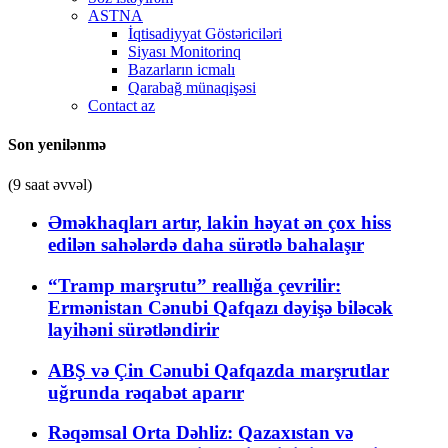
ASTNA
İqtisadiyyat Göstəriciləri
Siyası Monitorinq
Bazarların icmalı
Qarabağ münaqişəsi
Contact az
Son yenilənmə
(9 saat əvvəl)
Əməkhaqları artır, lakin həyat ən çox hiss
edilən sahələrdə daha sürətlə bahalaşır
“Tramp marşrutu” reallığa çevrilir:
Ermənistan Cənubi Qafqazı dəyişə biləcək
layihəni sürətləndirir
ABŞ və Çin Cənubi Qafqazda marşrutlar
uğrunda rəqabət aparır
Rəqəmsal Orta Dəhliz: Qazaxıstan və