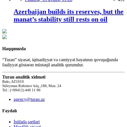
Azerbaijan builds its reserves, but the
manat’s stability still rests on oil
Haqqımızda
“Turan” siyasət, iqtisadiyyat və cəmiyyət həyatının qovuşuğunda
fəaliyyət göstərən müstəqil analitik qurumdur.
Turan analitik xidməti
Bakı, AZ1010
Süleyman Rəhimov küç.,186, Mən. 24
Tel.: (+99412) 440 11 96
agency@turan.az
Faydalı
İstifadə şərtləri
Məxfilik siyasti