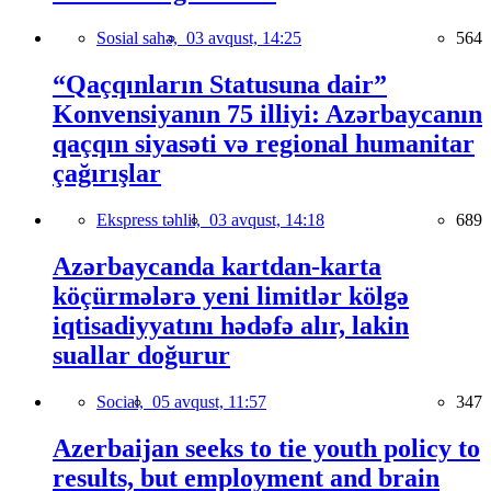
Sosial sahə,
03 avqust, 14:25
564
“Qaçqınların Statusuna dair”
Konvensiyanın 75 illiyi: Azərbaycanın
qaçqın siyasəti və regional humanitar
çağırışlar
Ekspress təhlil,
03 avqust, 14:18
689
Azərbaycanda kartdan-karta
köçürmələrə yeni limitlər kölgə
iqtisadiyyatını hədəfə alır, lakin
suallar doğurur
Social,
05 avqust, 11:57
347
Azerbaijan seeks to tie youth policy to
results, but employment and brain