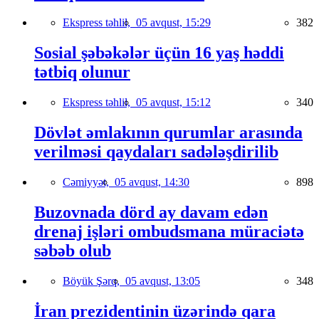
Ekspress təhlil,
05 avqust, 15:29
382
Sosial şəbəkələr üçün 16 yaş həddi
tətbiq olunur
Ekspress təhlil,
05 avqust, 15:12
340
Dövlət əmlakının qurumlar arasında
verilməsi qaydaları sadələşdirilib
Cəmiyyət,
05 avqust, 14:30
898
Buzovnada dörd ay davam edən
drenaj işləri ombudsmana müraciətə
səbəb olub
Böyük Şərq,
05 avqust, 13:05
348
İran prezidentinin üzərində qara