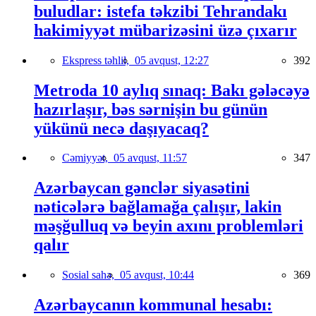
buludlar: istefa təkzibi Tehrandakı
hakimiyyət mübarizəsini üzə çıxarır
Ekspress təhlil,
05 avqust, 12:27
392
Metroda 10 aylıq sınaq: Bakı gələcəyə
hazırlaşır, bəs sərnişin bu günün
yükünü necə daşıyacaq?
Cəmiyyət,
05 avqust, 11:57
347
Azərbaycan gənclər siyasətini
nəticələrə bağlamağa çalışır, lakin
məşğulluq və beyin axını problemləri
qalır
Sosial sahə,
05 avqust, 10:44
369
Azərbaycanın kommunal hesabı: