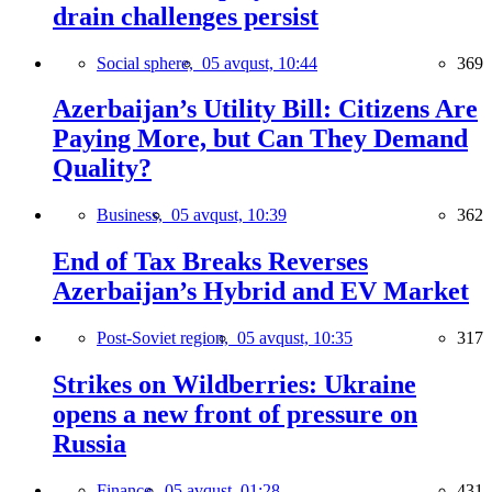
drain challenges persist
Social sphere,
05 avqust, 10:44
369
Azerbaijan’s Utility Bill: Citizens Are
Paying More, but Can They Demand
Quality?
Business,
05 avqust, 10:39
362
End of Tax Breaks Reverses
Azerbaijan’s Hybrid and EV Market
Post-Soviet region,
05 avqust, 10:35
317
Strikes on Wildberries: Ukraine
opens a new front of pressure on
Russia
Finance,
05 avqust, 01:28
431