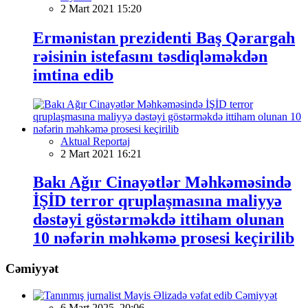
2 Mart 2021 15:20
Ermənistan prezidenti Baş Qərargah
rəisinin istefasını təsdiqləməkdən
imtina edib
Aktual Reportaj
2 Mart 2021 16:21
Bakı Ağır Cinayətlər Məhkəməsində
İŞİD terror qruplaşmasına maliyyə
dəstəyi göstərməkdə ittiham olunan
10 nəfərin məhkəmə prosesi keçirilib
Cəmiyyət
Cəmiyyət
6 Mart 2025, 20:06