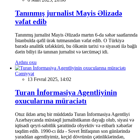
Tanınmış jurnalist Mayis Əlizadə
vəfat edib
Tanınmış jurnalist Mayis Əlizadə martın 6-da səhər saatlarında
İstanbulda qəfil ürək tutmasından vəfat edib. O Türkiyə
barədə analitik təfəkkürü, bu ölkənin tarixi və siyasəti ilə bağlı
dərin biliyi ilə tanınan jurnalist və tərcüməçi idi.
Ardını oxu
Cəmiyyət
13 Fevral 2025, 14:02
Turan İnformasiya Agentliyinin
oxucularına müraciətı
Otuz ildən artıq bir müddətdə Turan İnformasiya Agentliyi
Azərbaycanda müstəqil jurnalistikanın dayağı olub, siyasi və
iqtisadi qeyri-sabitlik şəraitində obyektiv və etibarlı xəbərlər
təqdim edib. 1990-cı ildə - Sovet İttifaqının son günlərində
yaradılan agentliyimiz, keçid dövrünün çətinliklərindən,