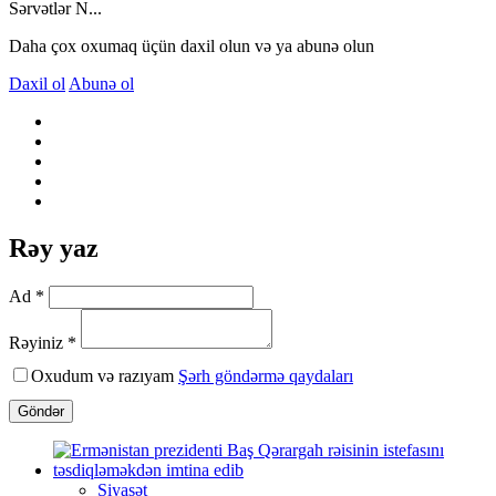
Sərvətlər N...
Daha çox oxumaq üçün daxil olun və ya abunə olun
Daxil ol
Abunə ol
Rəy yaz
Ad *
Rəyiniz *
Oxudum və razıyam
Şərh göndərmə qaydaları
Göndər
Siyasət