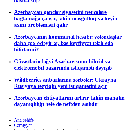
daşıyacaq?
Azərbaycan gənclər siyasətini nəticələrə
bağlamağa çalışır, lakin məşğulluq və beyin
axını problemləri qalır
Azərbaycanın kommunal hesabı: vətəndaşlar
daha çox ödəyirlər, bəs keyfiyyət tələb edə
bilirlərmi?
Güzəştlərin ləğvi Azərbaycanın hibrid və
elektromobil bazarında istiqaməti dəyişib
Wildberries anbarlarına zərbələr: Ukrayna
Rusiyaya təzyiqin yeni istiqamətini açır
Azərbaycan ehtiyatlarını artırır, lakin manatın
dayanıqlılığı hələ də neftdən asılıdır
Ana səhifə
Cəmiyyət