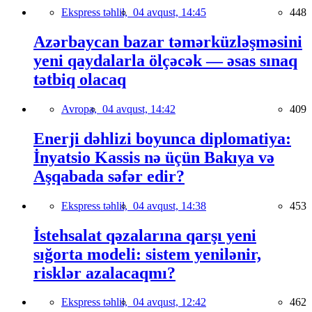
Ekspress təhlil,
04 avqust, 14:45
448
Azərbaycan bazar təmərküzləşməsini
yeni qaydalarla ölçəcək — əsas sınaq
tətbiq olacaq
Avropa,
04 avqust, 14:42
409
Enerji dəhlizi boyunca diplomatiya:
İnyatsio Kassis nə üçün Bakıya və
Aşqabada səfər edir?
Ekspress təhlil,
04 avqust, 14:38
453
İstehsalat qəzalarına qarşı yeni
sığorta modeli: sistem yenilənir,
risklər azalacaqmı?
Ekspress təhlil,
04 avqust, 12:42
462