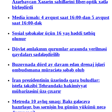
Azərbaycan Xəzərin sahillərini fiber-optik xətlə
birləşdirdi
Media icmalı: 4 avqust saat 16:00-dan 5 avqust
saat 16:00-dək
Sosial şəbəkələr üçün 16 yaş həddi tətbiq
olunur
Dövlət əmlakının qurumlar arasında verilməsi
qaydaları sadələşdirilib
Buzovnada dörd ay davam edən drenaj işləri
ombudsmana müraciətə səbəb olub
İran prezidentinin üzərində qara buludlar:
istefa təkzibi Tehrandakı hakimiyyət
mübarizəsini üzə çıxarır
Metroda 10 aylıq sınaq: Bakı gələcəyə
hazırlaşır, bəs sərnişin bu günün yükünü necə