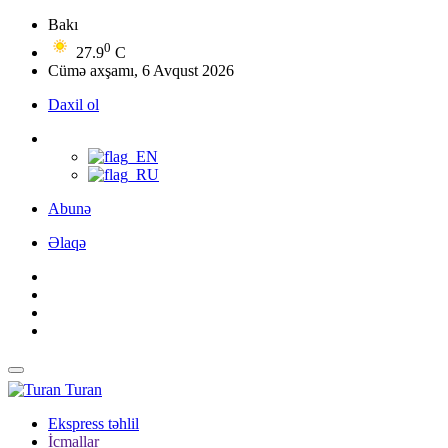
Bakı
0
27.9
C
Cümə axşamı, 6 Avqust 2026
Daxil ol
Abunə
Əlaqə
Turan
Ekspress təhlil
İcmallar