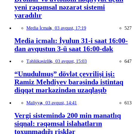
yeni rəqəmsal nəzarət sistemi
yaradılır
Media İcmalı,
03 avqust, 17:19
527
Media icmalı: İyulun 31-i saat 16:00-
dan avqustun 3-ü saat 16:00-dək
Təhlükəsizlik,
03 avqust, 15:03
647
“Unudulmuş” dövlət çevrilişi işi:
Ramiz Mehdiyev barəsində istintaq
diqqət mərkəzindən uzaqlaşıb
Maliyyə,
03 avqust, 14:41
613
Vergi sistemində 200 min manatlıq
siqnal: rəqəmsal islahatların
toxunmadığı risklər