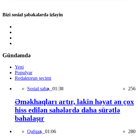
Bizi sosial şəbəkələrdə izləyin
Gündəmdə
Yeni
Populyar
Redaktorun seçimi
Sosial sahə,
01:38
256
Əməkhaqları artır, lakin həyat ən çox
hiss edilən sahələrdə daha sürətlə
bahalaşır
Qafqaz,
01:06
280