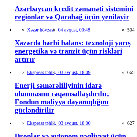
Azərbaycan kredit zəmanəti sistemini
regionlar və Qarabağ üçün yeniləyir
Xəzər hövzəsi,
04 avqust, 00:48
504
Xəzərdə hərbi balans: texnoloji yarış
energetika və tranzit üçün riskləri
artırır
Ekspress təhlil,
03 avqust, 18:09
665
Enerji səmərəliliyinin idarə
olunmasını rəqəmsallaşdırılır,
Fondun maliyyə dayanıqlığını
gücləndirilir
Ekspress təhlil,
03 avqust, 18:00
627
Dronlar və avtonom nəqliyyat üçün